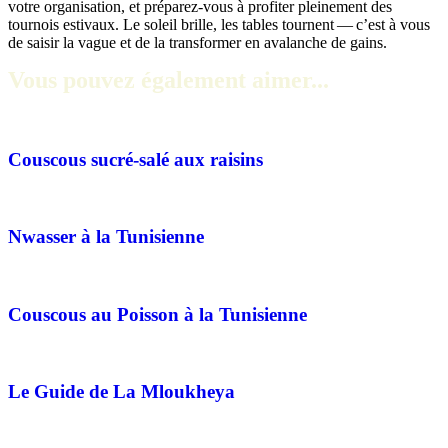
votre organisation, et préparez‑vous à profiter pleinement des
tournois estivaux. Le soleil brille, les tables tournent — c’est à vous
de saisir la vague et de la transformer en avalanche de gains.
Vous pouvez également aimer...
Couscous sucré-salé aux raisins
Nwasser à la Tunisienne
Couscous au Poisson à la Tunisienne
Le Guide de La Mloukheya