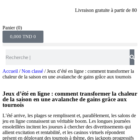
Livraison gratuite à partir de 80 dinar
Panier
(0)
0,000
TND
0
Accueil
/
Non classé
/ Jeux d’été en ligne : comment transformer la
chaleur de la saison en une avalanche de gains grâce aux tournois
Jeux d’été en ligne : comment transformer la chaleur
de la saison en une avalanche de gains grâce aux
tournois
L’été arrive, les plages se remplissent et, parallèlement, les salons de
jeu en ligne connaissent un véritable boom. Les longues journées
ensoleillées incitent les joueurs à chercher des divertissements qui
allient excitation et rentabilité, et les casinos virtuels répondent
présent en déployant des tournois à thème, des jackpots progressifs