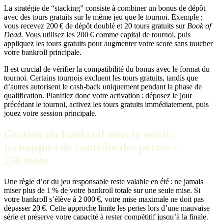
La stratégie de “stacking” consiste à combiner un bonus de dépôt
avec des tours gratuits sur le même jeu que le tournoi. Exemple :
vous recevez 200 € de dépôt doublé et 20 tours gratuits sur
Book of
Dead
. Vous utilisez les 200 € comme capital de tournoi, puis
appliquez les tours gratuits pour augmenter votre score sans toucher
votre bankroll principale.
Il est crucial de vérifier la compatibilité du bonus avec le format du
tournoi. Certains tournois excluent les tours gratuits, tandis que
d’autres autorisent le cash‑back uniquement pendant la phase de
qualification. Planifiez donc votre activation : déposez le jour
précédant le tournoi, activez les tours gratuits immédiatement, puis
jouez votre session principale.
Gestion du bankroll sous le soleil :
techniques de contrôle des pertes –
250 mots
Une règle d’or du jeu responsable reste valable en été : ne jamais
miser plus de 1 % de votre bankroll totale sur une seule mise. Si
votre bankroll s’élève à 2 000 €, votre mise maximale ne doit pas
dépasser 20 €. Cette approche limite les pertes lors d’une mauvaise
série et préserve votre capacité à rester compétitif jusqu’à la finale.