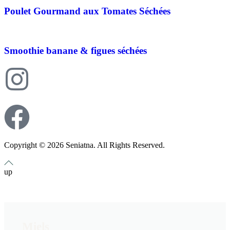
Poulet Gourmand aux Tomates Séchées
Smoothie banane & figues séchées
Copyright © 2026 Seniatna. All Rights Reserved.
up
Miels