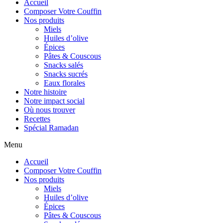
Accueil
Composer Votre Couffin
Nos produits
Miels
Huiles d’olive
Épices
Pâtes & Couscous
Snacks salés
Snacks sucrés
Eaux florales
Notre histoire
Notre impact social
Où nous trouver
Recettes
Spécial Ramadan
Menu
Accueil
Composer Votre Couffin
Nos produits
Miels
Huiles d’olive
Épices
Pâtes & Couscous