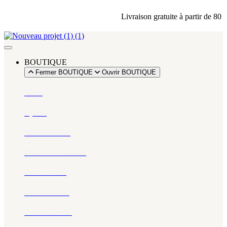
Livraison gratuite à partir de 80 din
BOUTIQUE
Fermer BOUTIQUE
Ouvrir BOUTIQUE
Miels
Épices​
Huiles d’olive
Pâtes & Couscous
Snacks salés
Eaux florales
Snacks sucrés