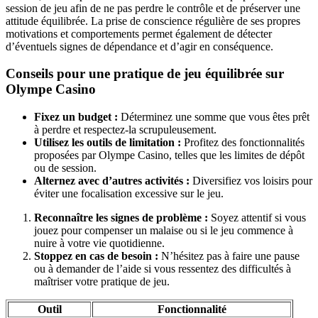
session de jeu afin de ne pas perdre le contrôle et de préserver une
attitude équilibrée. La prise de conscience régulière de ses propres
motivations et comportements permet également de détecter
d’éventuels signes de dépendance et d’agir en conséquence.
Conseils pour une pratique de jeu équilibrée sur
Olympe Casino
Fixez un budget :
Déterminez une somme que vous êtes prêt
à perdre et respectez-la scrupuleusement.
Utilisez les outils de limitation :
Profitez des fonctionnalités
proposées par Olympe Casino, telles que les limites de dépôt
ou de session.
Alternez avec d’autres activités :
Diversifiez vos loisirs pour
éviter une focalisation excessive sur le jeu.
Reconnaître les signes de problème :
Soyez attentif si vous
jouez pour compenser un malaise ou si le jeu commence à
nuire à votre vie quotidienne.
Stoppez en cas de besoin :
N’hésitez pas à faire une pause
ou à demander de l’aide si vous ressentez des difficultés à
maîtriser votre pratique de jeu.
Outil
Fonctionnalité