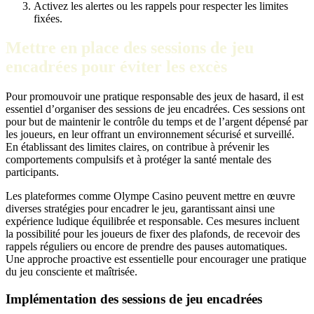
Activez les alertes ou les rappels pour respecter les limites
fixées.
Mettre en place des sessions de jeu
encadrées pour éviter les excès
Pour promouvoir une pratique responsable des jeux de hasard, il est
essentiel d’organiser des sessions de jeu encadrées. Ces sessions ont
pour but de maintenir le contrôle du temps et de l’argent dépensé par
les joueurs, en leur offrant un environnement sécurisé et surveillé.
En établissant des limites claires, on contribue à prévenir les
comportements compulsifs et à protéger la santé mentale des
participants.
Les plateformes comme Olympe Casino peuvent mettre en œuvre
diverses stratégies pour encadrer le jeu, garantissant ainsi une
expérience ludique équilibrée et responsable. Ces mesures incluent
la possibilité pour les joueurs de fixer des plafonds, de recevoir des
rappels réguliers ou encore de prendre des pauses automatiques.
Une approche proactive est essentielle pour encourager une pratique
du jeu consciente et maîtrisée.
Implémentation des sessions de jeu encadrées