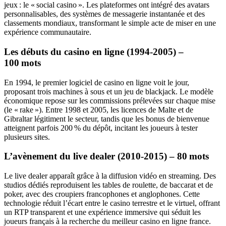
jeux : le « social casino ». Les plateformes ont intégré des avatars
personnalisables, des systèmes de messagerie instantanée et des
classements mondiaux, transformant le simple acte de miser en une
expérience communautaire.
Les débuts du casino en ligne (1994‑2005) –
100 mots
En 1994, le premier logiciel de casino en ligne voit le jour,
proposant trois machines à sous et un jeu de blackjack. Le modèle
économique repose sur les commissions prélevées sur chaque mise
(le « rake »). Entre 1998 et 2005, les licences de Malte et de
Gibraltar légitiment le secteur, tandis que les bonus de bienvenue
atteignent parfois 200 % du dépôt, incitant les joueurs à tester
plusieurs sites.
L’avènement du live dealer (2010‑2015) – 80 mots
Le live dealer apparaît grâce à la diffusion vidéo en streaming. Des
studios dédiés reproduisent les tables de roulette, de baccarat et de
poker, avec des croupiers francophones et anglophones. Cette
technologie réduit l’écart entre le casino terrestre et le virtuel, offrant
un RTP transparent et une expérience immersive qui séduit les
joueurs français à la recherche du meilleur casino en ligne france.