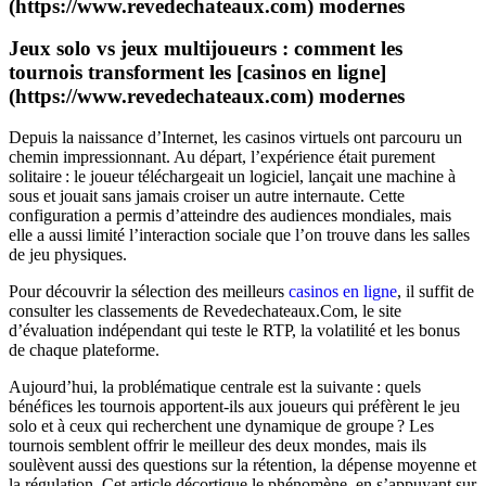
(https://www.revedechateaux.com) modernes
Jeux solo vs jeux multijoueurs : comment les
tournois transforment les [casinos en ligne]
(https://www.revedechateaux.com) modernes
Depuis la naissance d’Internet, les casinos virtuels ont parcouru un
chemin impressionnant. Au départ, l’expérience était purement
solitaire : le joueur téléchargeait un logiciel, lançait une machine à
sous et jouait sans jamais croiser un autre internaute. Cette
configuration a permis d’atteindre des audiences mondiales, mais
elle a aussi limité l’interaction sociale que l’on trouve dans les salles
de jeu physiques.
Pour découvrir la sélection des meilleurs
casinos en ligne
, il suffit de
consulter les classements de Revedechateaux.Com, le site
d’évaluation indépendant qui teste le RTP, la volatilité et les bonus
de chaque plateforme.
Aujourd’hui, la problématique centrale est la suivante : quels
bénéfices les tournois apportent‑ils aux joueurs qui préfèrent le jeu
solo et à ceux qui recherchent une dynamique de groupe ? Les
tournois semblent offrir le meilleur des deux mondes, mais ils
soulèvent aussi des questions sur la rétention, la dépense moyenne et
la régulation. Cet article décortique le phénomène, en s’appuyant sur