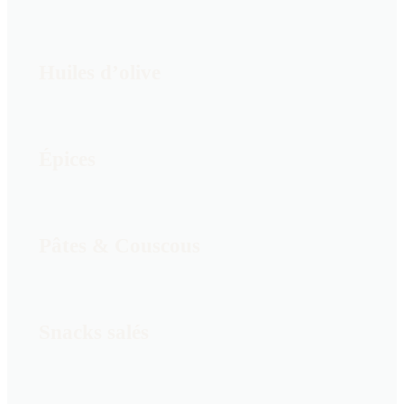
Huiles d’olive
Épices
Pâtes & Couscous
Snacks salés