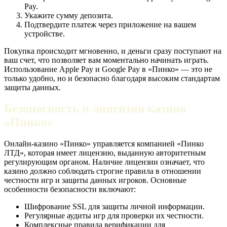
Pay.
Укажите сумму депозита.
Подтвердите платеж через приложение на вашем
устройстве.
Покупка происходит мгновенно, и деньги сразу поступают на
ваш счет, что позволяет вам моментально начинать играть.
Использование Apple Pay и Google Pay в «Пинко» — это не
только удобно, но и безопасно благодаря высоким стандартам
защиты данных.
Безопасность и лицензия казино
«Пинко»
Онлайн-казино «Пинко» управляется компанией «Пинко
ЛТД», которая имеет лицензию, выданную авторитетным
регулирующим органом. Наличие лицензии означает, что
казино должно соблюдать строгие правила в отношении
честности игр и защиты данных игроков. Основные
особенности безопасности включают:
Шифрование SSL для защиты личной информации.
Регулярные аудиты игр для проверки их честности.
Комплексные правила верификации для