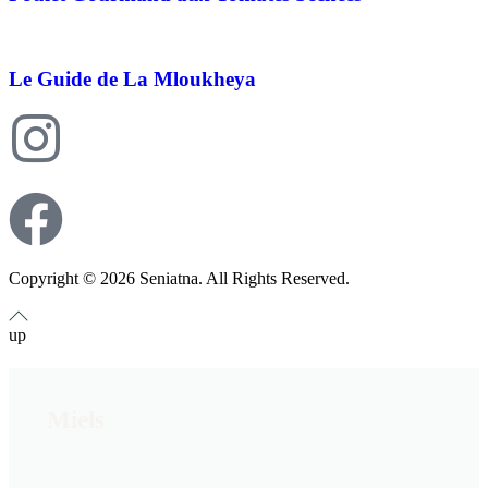
Le Guide de La Mloukheya
Copyright © 2026 Seniatna. All Rights Reserved.
up
Miels