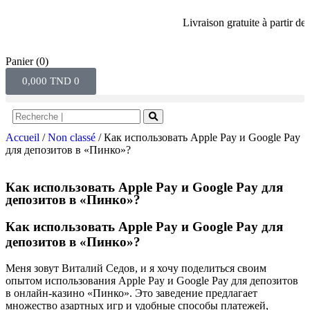
Livraison gratuite à partir de 80 d
Panier
(0)
0,000
TND
0
Accueil
/
Non classé
/ Как использовать Apple Pay и Google Pay
для депозитов в «Пинко»?
Как использовать Apple Pay и Google Pay для
депозитов в «Пинко»?
Как использовать Apple Pay и Google Pay для
депозитов в «Пинко»?
Меня зовут Виталий Седов, и я хочу поделиться своим
опытом использования Apple Pay и Google Pay для депозитов
в онлайн-казино «Пинко». Это заведение предлагает
множество азартных игр и удобные способы платежей,