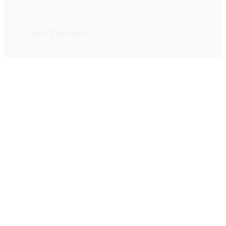
Eaux florales