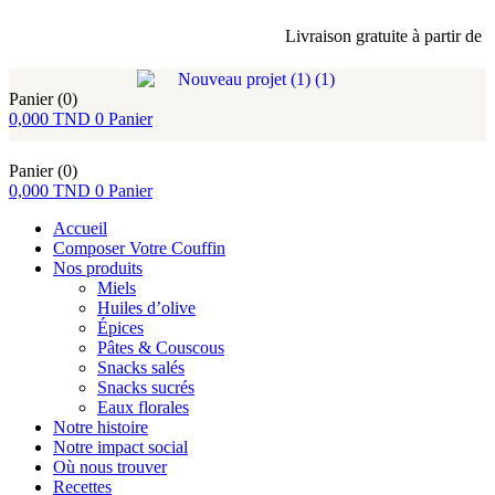
Livraison gratuite à partir de 80 di
Panier
(0)
0,000
TND
0
Panier
Panier
(0)
0,000
TND
0
Panier
Accueil
Composer Votre Couffin
Nos produits
Miels
Huiles d’olive
Épices
Pâtes & Couscous
Snacks salés
Snacks sucrés
Eaux florales
Notre histoire
Notre impact social
Où nous trouver
Recettes