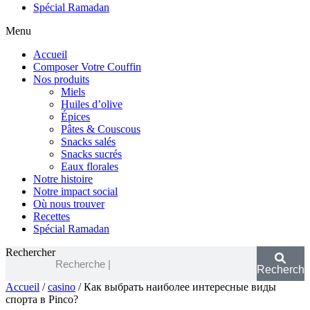
Spécial Ramadan
Menu
Accueil
Composer Votre Couffin
Nos produits
Miels
Huiles d’olive
Épices
Pâtes & Couscous
Snacks salés
Snacks sucrés
Eaux florales
Notre histoire
Notre impact social
Où nous trouver
Recettes
Spécial Ramadan
Rechercher
Recherche
Accueil
/
casino
/ Как выбрать наиболее интересные виды
спорта в Pinco?