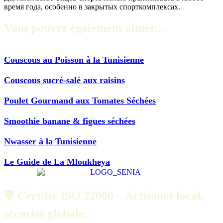
время года, особенно в закрытых спорткомплексах.
Vous pouvez également aimer...
Couscous au Poisson à la Tunisienne
Couscous sucré-salé aux raisins
Poulet Gourmand aux Tomates Séchées
Smoothie banane & figues séchées
Nwasser à la Tunisienne
Le Guide de La Mloukheya
🛡️ Certifié ISO 22000 – Artisanat local,
sécurité globale.