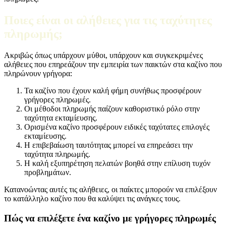
Ποιες είναι οι αλήθειες για τις ταχύτητες
πληρωμής;
Ακριβώς όπως υπάρχουν μύθοι, υπάρχουν και συγκεκριμένες
αλήθειες που επηρεάζουν την εμπειρία των παικτών στα καζίνο που
πληρώνουν γρήγορα:
Τα καζίνο που έχουν καλή φήμη συνήθως προσφέρουν
γρήγορες πληρωμές.
Οι μέθοδοι πληρωμής παίζουν καθοριστικό ρόλο στην
ταχύτητα εκταμίευσης.
Ορισμένα καζίνο προσφέρουν ειδικές ταχύτατες επιλογές
εκταμίευσης.
Η επιβεβαίωση ταυτότητας μπορεί να επηρεάσει την
ταχύτητα πληρωμής.
Η καλή εξυπηρέτηση πελατών βοηθά στην επίλυση τυχόν
προβλημάτων.
Κατανοώντας αυτές τις αλήθειες, οι παίκτες μπορούν να επιλέξουν
το κατάλληλο καζίνο που θα καλύψει τις ανάγκες τους.
Πώς να επιλέξετε ένα καζίνο με γρήγορες πληρωμές