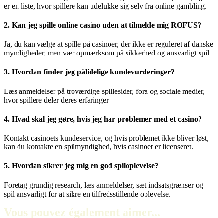
er en liste, hvor spillere kan udelukke sig selv fra online gambling.
2. Kan jeg spille online casino uden at tilmelde mig ROFUS?
Ja, du kan vælge at spille på casinoer, der ikke er reguleret af danske
myndigheder, men vær opmærksom på sikkerhed og ansvarligt spil.
3. Hvordan finder jeg pålidelige kundevurderinger?
Læs anmeldelser på troværdige spillesider, fora og sociale medier,
hvor spillere deler deres erfaringer.
4. Hvad skal jeg gøre, hvis jeg har problemer med et casino?
Kontakt casinoets kundeservice, og hvis problemet ikke bliver løst,
kan du kontakte en spilmyndighed, hvis casinoet er licenseret.
5. Hvordan sikrer jeg mig en god spiloplevelse?
Foretag grundig research, læs anmeldelser, sæt indsatsgrænser og
spil ansvarligt for at sikre en tilfredsstillende oplevelse.
Vous pouvez également aimer...