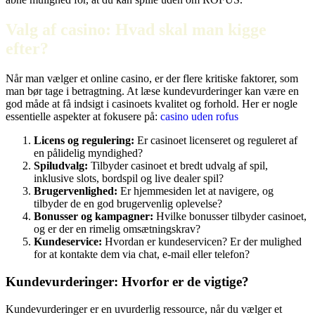
Valg af casino: Hvad skal man kigge
efter?
Når man vælger et online casino, er der flere kritiske faktorer, som
man bør tage i betragtning. At læse kundevurderinger kan være en
god måde at få indsigt i casinoets kvalitet og forhold. Her er nogle
essentielle aspekter at fokusere på:
casino uden rofus
Licens og regulering:
Er casinoet licenseret og reguleret af
en pålidelig myndighed?
Spiludvalg:
Tilbyder casinoet et bredt udvalg af spil,
inklusive slots, bordspil og live dealer spil?
Brugervenlighed:
Er hjemmesiden let at navigere, og
tilbyder de en god brugervenlig oplevelse?
Bonusser og kampagner:
Hvilke bonusser tilbyder casinoet,
og er der en rimelig omsætningskrav?
Kundeservice:
Hvordan er kundeservicen? Er der mulighed
for at kontakte dem via chat, e-mail eller telefon?
Kundevurderinger: Hvorfor er de vigtige?
Kundevurderinger er en uvurderlig ressource, når du vælger et