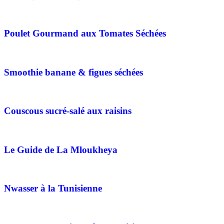
Poulet Gourmand aux Tomates Séchées
Smoothie banane & figues séchées
Couscous sucré-salé aux raisins
Le Guide de La Mloukheya
Nwasser à la Tunisienne