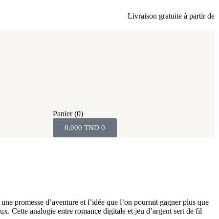
Livraison gratuite à partir de 80 d
Panier
(0)
0,000
TND
0
on, une promesse d’aventure et l’idée que l’on pourrait gagner plus que
Cette analogie entre romance digitale et jeu d’argent sert de fil