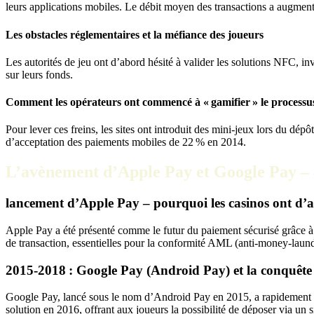
leurs applications mobiles. Le débit moyen des transactions a augment
Les obstacles réglementaires et la méfiance des joueurs
Les autorités de jeu ont d’abord hésité à valider les solutions NFC, i
sur leurs fonds.
Comment les opérateurs ont commencé à « gamifier » le processu
Pour lever ces freins, les sites ont introduit des mini‑jeux lors du d
d’acceptation des paiements mobiles de 22 % en 2014.
L’avènement d’Apple Pay et Google Pay –
lancement d’Apple Pay – pourquoi les casinos ont d’a
Apple Pay a été présenté comme le futur du paiement sécurisé grâce à la 
de transaction, essentielles pour la conformité AML (anti‑money‑laund
2015‑2018 : Google Pay (Android Pay) et la conquêt
Google Pay, lancé sous le nom d’Android Pay en 2015, a rapidement con
solution en 2016, offrant aux joueurs la possibilité de déposer via un s