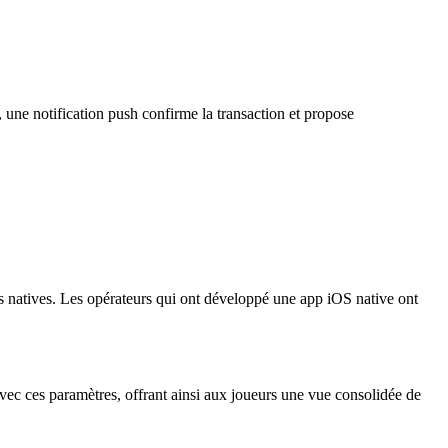
une notification push confirme la transaction et propose
s natives. Les opérateurs qui ont développé une app iOS native ont
vec ces paramètres, offrant ainsi aux joueurs une vue consolidée de