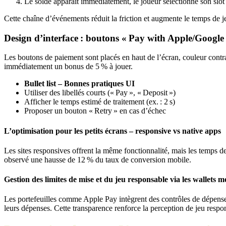
Le solde apparaît immédiatement, le joueur sélectionne son slot 
Cette chaîne d’événements réduit la friction et augmente le temps de 
Design d’interface : boutons « Pay with Apple/Google »
Les boutons de paiement sont placés en haut de l’écran, couleur contr
immédiatement un bonus de 5 % à jouer.
Bullet list – Bonnes pratiques UI
Utiliser des libellés courts (« Pay », « Deposit »)
Afficher le temps estimé de traitement (ex. : 2 s)
Proposer un bouton « Retry » en cas d’échec
L’optimisation pour les petits écrans – responsive vs native apps
Les sites responsives offrent la même fonctionnalité, mais les temps 
observé une hausse de 12 % du taux de conversion mobile.
Gestion des limites de mise et du jeu responsable via les wallets m
Les portefeuilles comme Apple Pay intègrent des contrôles de dépenses
leurs dépenses. Cette transparence renforce la perception de jeu respo