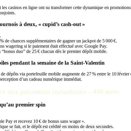
et les casinos en ligne ont su transformer cette dynamique en promotion
onjoints.
urnois à deux, « cupid’s cash‑out »
.
 % de chances supplémentaires de gagner un jackpot de 5 000 €.
ans wagering si le paiement était effectué avec Google Pay.
 “bonus duo” de 25 € chacun dès le premier dépôt mobile.
iles pendant la semaine de la Saint‑Valentin
e dépôts via portefeuille mobile augmente de 27 % entre le 10 février et
la perception d’un cadeau numérique immédiat.
ce aux paiements instantanés – 440 mots
squ’au premier spin
e Pay et recevez 10 € de bonus sans wager ».
rique se fait, et le dépôt est crédité en moins de deux secondes.