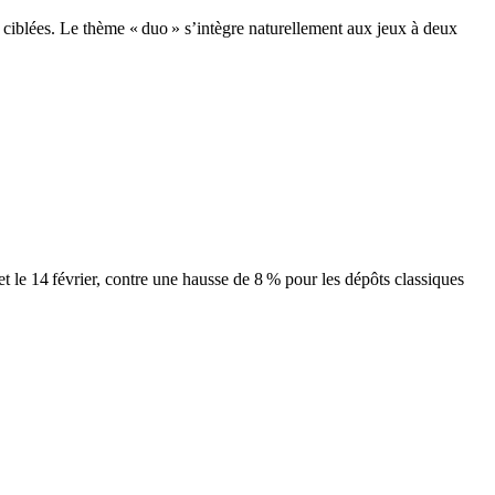
s ciblées. Le thème « duo » s’intègre naturellement aux jeux à deux
 le 14 février, contre une hausse de 8 % pour les dépôts classiques