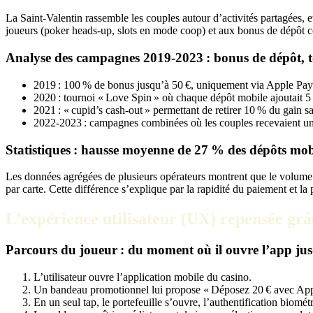
La Saint‑Valentin rassemble les couples autour d’activités partagées, 
joueurs (poker heads‑up, slots en mode coop) et aux bonus de dépôt c
Analyse des campagnes 2019‑2023 : bonus de dépôt, to
2019 : 100 % de bonus jusqu’à 50 €, uniquement via Apple Pay
2020 : tournoi « Love Spin » où chaque dépôt mobile ajoutait 5
2021 : « cupid’s cash‑out » permettant de retirer 10 % du gain s
2022‑2023 : campagnes combinées où les couples recevaient un
Statistiques : hausse moyenne de 27 % des dépôts mob
Les données agrégées de plusieurs opérateurs montrent que le volume d
par carte. Cette différence s’explique par la rapidité du paiement et 
L’expérience utilisateur (UX) repensée grâ
Parcours du joueur : du moment où il ouvre l’app ju
L’utilisateur ouvre l’application mobile du casino.
Un bandeau promotionnel lui propose « Déposez 20 € avec Appl
En un seul tap, le portefeuille s’ouvre, l’authentification biomét