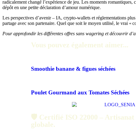
radicalement changé l’expérience de jeu. Les moments romantiques, co
dépôt en une petite déclaration d’amour numérique.
Les perspectives d’avenir – IA, crypto‑wallets et réglementations plus
partage avec son partenaire. Quel que soit le moyen utilisé, le vrai « 
Pour approfondir les différentes offres sans wagering et découvrir d’a
Vous pouvez également aimer...
Smoothie banane & figues séchées
Poulet Gourmand aux Tomates Séchées
🛡️ Certifié ISO 22000 – Artisanat 
globale.