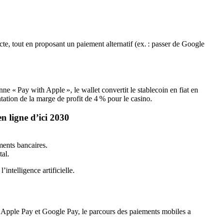
te, tout en proposant un paiement alternatif (ex. : passer de Google
ne « Pay with Apple », le wallet convertit le stablecoin en fiat en
ation de la marge de profit de 4 % pour le casino.
n ligne d’ici 2030
ents bancaires.
tal.
intelligence artificielle.
e d’Apple Pay et Google Pay, le parcours des paiements mobiles a