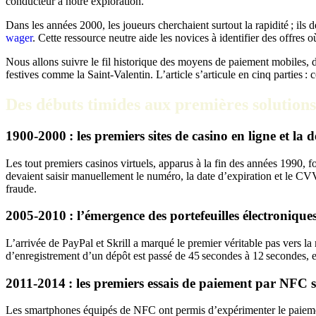
conducteur à notre exploration.
Dans les années 2000, les joueurs cherchaient surtout la rapidité ; il
wager
. Cette ressource neutre aide les novices à identifier des offres
Nous allons suivre le fil historique des moyens de paiement mobiles, de
festives comme la Saint‑Valentin. L’article s’articule en cinq parties :
Des débuts timides aux premières solution
1900‑2000 : les premiers sites de casino en ligne et la
Les tout premiers casinos virtuels, apparus à la fin des années 1990,
devaient saisir manuellement le numéro, la date d’expiration et le CVV,
fraude.
2005‑2010 : l’émergence des portefeuilles électroniques
L’arrivée de PayPal et Skrill a marqué le premier véritable pas vers 
d’enregistrement d’un dépôt est passé de 45 secondes à 12 secondes, e
2011‑2014 : les premiers essais de paiement par NFC
Les smartphones équipés de NFC ont permis d’expérimenter le paiement