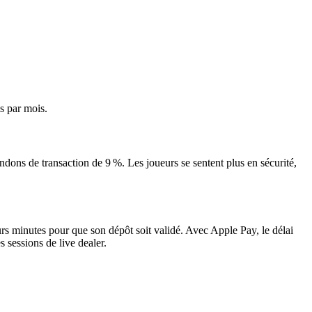
s par mois.
dons de transaction de 9 %. Les joueurs se sentent plus en sécurité,
eurs minutes pour que son dépôt soit validé. Avec Apple Pay, le délai
 sessions de live dealer.