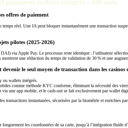
et paiements mobiles intégrés – 440 mots
des offres de paiement
n temps réel. Une IA peut bloquer instantanément une transaction suspec
jets pilotes (2025‑2026)
I) via Apple Pay. Le processus reste identique : l’utilisateur sélection
ats montrent une réduction du temps de validation de 30 % et une augment
devenir le seul moyen de transaction dans les casinos e
 ou wallets intégrés.
 mobiles comme méthode KYC conforme, éliminant la nécessité des virem
ia une app mobile, et le cash‑out se fait exclusivement par wallet digi
transactions instantanées, sécurisées par la biométrie et enrichies par l’
sir longuement les coordonnées de sa carte, jusqu’à l’intégration fluid