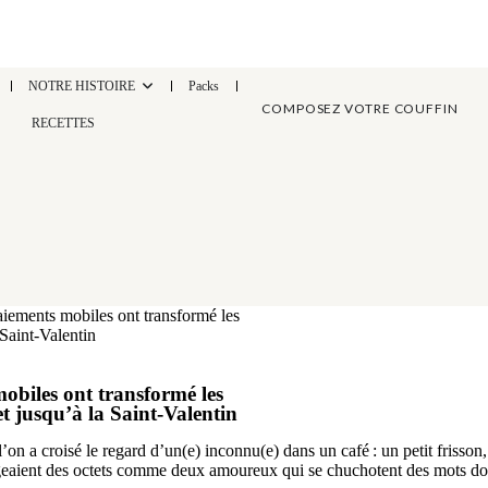
NOTRE HISTOIRE
Packs
COMPOSEZ VOTRE COUFFIN
RECETTES
iements mobiles ont transformé les
 Saint‑Valentin
obiles ont transformé les
et jusqu’à la Saint‑Valentin
 l’on a croisé le regard d’un(e) inconnu(e) dans un café : un petit friss
ient des octets comme deux amoureux qui se chuchotent des mots doux. 