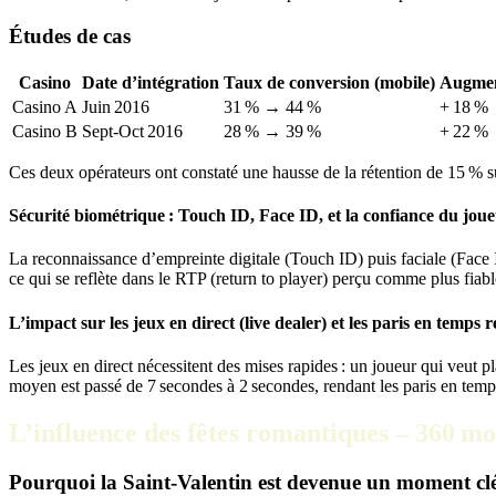
Études de cas
Casino
Date d’intégration
Taux de conversion (mobile)
Augmen
Casino A
Juin 2016
31 % → 44 %
+ 18 %
Casino B
Sept‑Oct 2016
28 % → 39 %
+ 22 %
Ces deux opérateurs ont constaté une hausse de la rétention de 15 % s
Sécurité biométrique : Touch ID, Face ID, et la confiance du jou
La reconnaissance d’empreinte digitale (Touch ID) puis faciale (Face 
ce qui se reflète dans le RTP (return to player) perçu comme plus fiabl
L’impact sur les jeux en direct (live dealer) et les paris en temps r
Les jeux en direct nécessitent des mises rapides : un joueur qui veut p
moyen est passé de 7 secondes à 2 secondes, rendant les paris en temps
L’influence des fêtes romantiques – 360 mo
Pourquoi la Saint‑Valentin est devenue un moment cl