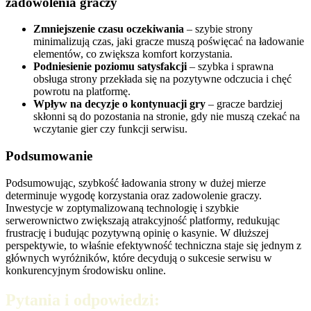
zadowolenia graczy
Zmniejszenie czasu oczekiwania
– szybie strony
minimalizują czas, jaki gracze muszą poświęcać na ładowanie
elementów, co zwiększa komfort korzystania.
Podniesienie poziomu satysfakcji
– szybka i sprawna
obsługa strony przekłada się na pozytywne odczucia i chęć
powrotu na platformę.
Wpływ na decyzje o kontynuacji gry
– gracze bardziej
skłonni są do pozostania na stronie, gdy nie muszą czekać na
wczytanie gier czy funkcji serwisu.
Podsumowanie
Podsumowując, szybkość ładowania strony w dużej mierze
determinuje wygodę korzystania oraz zadowolenie graczy.
Inwestycje w zoptymalizowaną technologię i szybkie
serwerownictwo zwiększają atrakcyjność platformy, redukując
frustrację i budując pozytywną opinię o kasynie. W dłuższej
perspektywie, to właśnie efektywność techniczna staje się jednym z
głównych wyróżników, które decydują o sukcesie serwisu w
konkurencyjnym środowisku online.
Pytania i odpowiedzi: