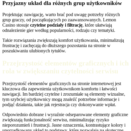
Przyjazny układ dla różnych grup użytkowników
Projektując nawigację, warto brać pod uwagę potrzeby różnych
grup graczy, od początkujących po zaawansowanych. Lemon
Casino stosuje
czytelne podziały i filtrację
, które ułatwiają
odnalezienie gier według popularności, rodzaju czy tematyki.
Takie rozwiązania zwiększają komfort użytkowania, minimalizują
frustrację i zachęcają do dłuższego pozostania na stronie w
poszukiwaniu ulubionych tytułów.
Przejrzystość elementów graficznych i ich
rola w zwiększaniu czytelności serwisu
Przejrzystość elementów graficznych na stronie internetowej jest
kluczowa dla zapewnienia użytkownikom komfortu i łatwości
nawigacji. Im bardziej czytelne i zrozumiałe są elementy wizualne,
tym szybciej użytkownicy mogą znaleźć potrzebne informacje i
podjąć działania, takie jak rejestracja czy dokonywanie wpłat.
Odpowiednio dobrane i wyraźnie odseparowane elementy graficzne
zwiększają funkcjonalność serwisu, minimalizując ryzyko
nieporozumień i frustracji. Jasne oznaczenia, kontrastujące kolory i
uporządkowany układ to podstawy, które pozwalają na skuteczne