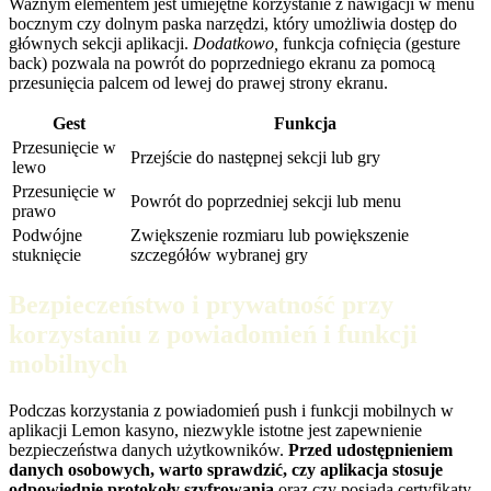
Ważnym elementem jest umiejętne korzystanie z nawigacji w menu
bocznym czy dolnym paska narzędzi, który umożliwia dostęp do
głównych sekcji aplikacji.
Dodatkowo,
funkcja cofnięcia (gesture
back) pozwala na powrót do poprzedniego ekranu za pomocą
przesunięcia palcem od lewej do prawej strony ekranu.
Gest
Funkcja
Przesunięcie w
Przejście do następnej sekcji lub gry
lewo
Przesunięcie w
Powrót do poprzedniej sekcji lub menu
prawo
Podwójne
Zwiększenie rozmiaru lub powiększenie
stuknięcie
szczegółów wybranej gry
Bezpieczeństwo i prywatność przy
korzystaniu z powiadomień i funkcji
mobilnych
Podczas korzystania z powiadomień push i funkcji mobilnych w
aplikacji Lemon kasyno, niezwykle istotne jest zapewnienie
bezpieczeństwa danych użytkowników.
Przed udostępnieniem
danych osobowych, warto sprawdzić, czy aplikacja stosuje
odpowiednie protokoły szyfrowania
oraz czy posiada certyfikaty