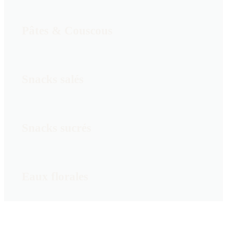
Pâtes & Couscous
Snacks salés
Snacks sucrés
Eaux florales