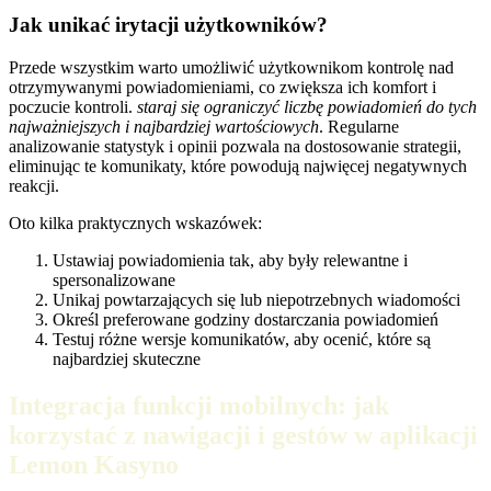
Jak unikać irytacji użytkowników?
Przede wszystkim warto umożliwić użytkownikom kontrolę nad
otrzymywanymi powiadomieniami, co zwiększa ich komfort i
poczucie kontroli.
staraj się ograniczyć liczbę powiadomień do tych
najważniejszych i najbardziej wartościowych
. Regularne
analizowanie statystyk i opinii pozwala na dostosowanie strategii,
eliminując te komunikaty, które powodują najwięcej negatywnych
reakcji.
Oto kilka praktycznych wskazówek:
Ustawiaj powiadomienia tak, aby były relewantne i
spersonalizowane
Unikaj powtarzających się lub niepotrzebnych wiadomości
Określ preferowane godziny dostarczania powiadomień
Testuj różne wersje komunikatów, aby ocenić, które są
najbardziej skuteczne
Integracja funkcji mobilnych: jak
korzystać z nawigacji i gestów w aplikacji
Lemon Kasyno