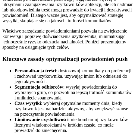
utrzymaniu zaangażowania użytkowników aplikacji, ale ich nadmiar
lub nieodpowiednia treść mogą prowadzić do irytacji i dezaktywacji
powiadomień. Dlatego ważne jest, aby optymalizować strategię
wysyłki, skupiając się na jakości i trafności komunikatów.
Właściwe zarządzanie powiadomieniami pozwala na zwiększenie
konwersji i poprawę doświadczenia użytkownika, minimalizując
jednocześnie ryzyko odczucia nachalności. Poniżej prezentujemy
sposoby na osiągnięcie tych celów.
Kluczowe zasady optymalizacji powiadomień push
Personalizacja treści
: dostosowuj komunikaty do preferencji
i zachowań użytkownika, używając imion lub odniesień do
jego aktywności.
Segmentacja odbiorców
: wysyłaj powiadomienia do
wybranych grup, co pozwoli na lepszą trafność komunikatów
i uniknięcie spamowania.
Czas wysyłki
: wybieraj optymalne momenty dnia, kiedy
użytkownik jest najbardziej aktywny, aby zwiększyć szanse
na przeczytanie powiadomienia.
Limitowanie częstotliwości
: nie bombarduj użytkowników
licznymi wiadomościami w krótkim czasie, co może
prowadzić do zniechęcenia.