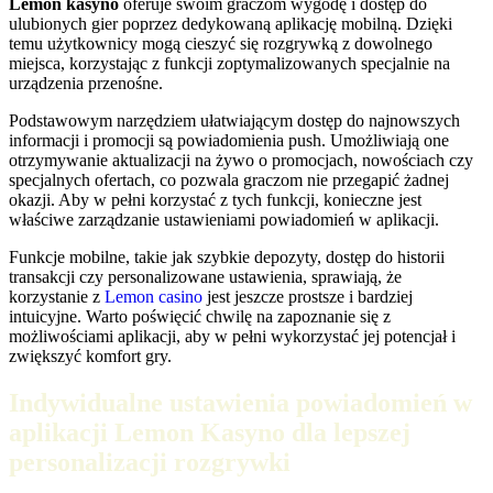
Lemon kasyno
oferuje swoim graczom wygodę i dostęp do
ulubionych gier poprzez dedykowaną aplikację mobilną. Dzięki
temu użytkownicy mogą cieszyć się rozgrywką z dowolnego
miejsca, korzystając z funkcji zoptymalizowanych specjalnie na
urządzenia przenośne.
Podstawowym narzędziem ułatwiającym dostęp do najnowszych
informacji i promocji są powiadomienia push. Umożliwiają one
otrzymywanie aktualizacji na żywo o promocjach, nowościach czy
specjalnych ofertach, co pozwala graczom nie przegapić żadnej
okazji. Aby w pełni korzystać z tych funkcji, konieczne jest
właściwe zarządzanie ustawieniami powiadomień w aplikacji.
Funkcje mobilne, takie jak szybkie depozyty, dostęp do historii
transakcji czy personalizowane ustawienia, sprawiają, że
korzystanie z
Lemon casino
jest jeszcze prostsze i bardziej
intuicyjne. Warto poświęcić chwilę na zapoznanie się z
możliwościami aplikacji, aby w pełni wykorzystać jej potencjał i
zwiększyć komfort gry.
Indywidualne ustawienia powiadomień w
aplikacji Lemon Kasyno dla lepszej
personalizacji rozgrywki