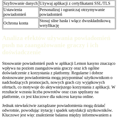
Szyfrowanie danych
Używaj aplikacji z certyfikatami SSL/TLS
Ustawienia
Personalizuj i ograniczaj otrzymywanie
powiadomień
powiadomień
Stosuj silne hasła i włącz dwuskładnikową
Ochrona konta
weryfikację
Analiza efektów używania powiadomień
push na zaangażowanie graczy i ich
doświadczenie
Stosowanie powiadomień push w aplikacji Lemon kasyno znacząco
wpływa na poziom zaangażowania graczy oraz ich ogólne
doświadczenie z korzystania z platformy. Regularne i dobrze
dostosowane powiadomienia mogą przypominać użytkownikom o
nadchodzących promocjach, nowych grach czy wyjątkowych
ofertach, co motywuje do aktywniejszego korzystania z aplikacji. W
rezultacie wzrasta liczba powrotów oraz czas spędzany na
platformie, co jest kluczowe dla sukcesu kasyna online.
Jednak niewłaściwie zarządzane powiadomienia mogą działać
odwrotnie, powodując irytację i spadek satysfakcji użytkowników.
Kluczowe jest więc znalezienie balansu między informowaniem a