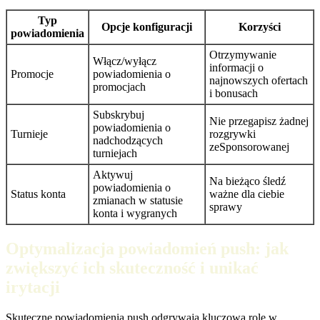
Typ
Opcje konfiguracji
Korzyści
powiadomienia
Otrzymywanie
Włącz/wyłącz
informacji o
Promocje
powiadomienia o
najnowszych ofertach
promocjach
i bonusach
Subskrybuj
Nie przegapisz żadnej
powiadomienia o
Turnieje
rozgrywki
nadchodzących
zeSponsorowanej
turniejach
Aktywuj
Na bieżąco śledź
powiadomienia o
Status konta
ważne dla ciebie
zmianach w statusie
sprawy
konta i wygranych
Optymalizacja powiadomień push: jak
zwiększyć ich skuteczność i unikać
irytacji
Skuteczne powiadomienia push odgrywają kluczową rolę w