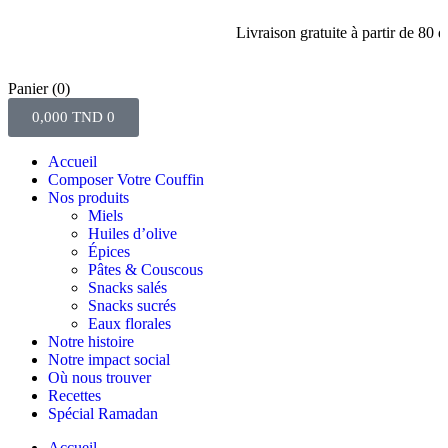
Livraison gratuite à partir de 80 dinars d
Panier
(0)
0,000
TND
0
Accueil
Composer Votre Couffin
Nos produits
Miels
Huiles d’olive
Épices
Pâtes & Couscous
Snacks salés
Snacks sucrés
Eaux florales
Notre histoire
Notre impact social
Où nous trouver
Recettes
Spécial Ramadan
Accueil