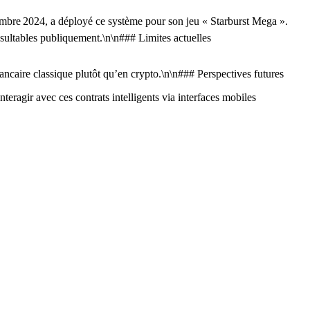
embre 2024, a déployé ce système pour son jeu « Starburst Mega ».
onsultables publiquement.\n\n### Limites actuelles
ancaire classique plutôt qu’en crypto.\n\n### Perspectives futures
eragir avec ces contrats intelligents via interfaces mobiles