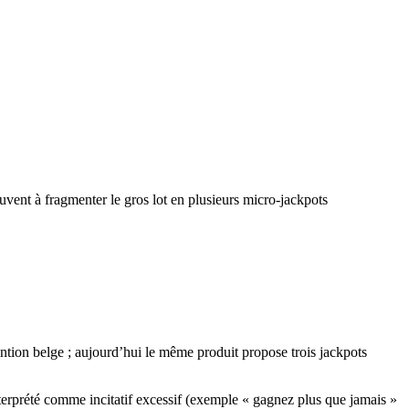
souvent à fragmenter le gros lot en plusieurs micro‑jackpots
ntion belge ; aujourd’hui le même produit propose trois jackpots
interprété comme incitatif excessif (exemple « gagnez plus que jamais »