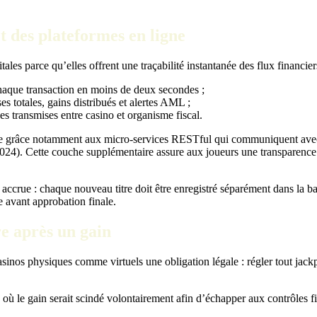
t des plateformes en ligne
tales parce qu’elles offrent une traçabilité instantanée des flux financie
haque transaction en moins de deux secondes ;
s totales, gains distribués et alertes AML ;
s transmises entre casino et organisme fiscal.
ique grâce notamment aux micro‑services RESTful qui communiquent avec
4). Cette couche supplémentaire assure aux joueurs une transparence ac
 accrue : chaque nouveau titre doit être enregistré séparément dans la b
e avant approbation finale.
e après un gain
sinos physiques comme virtuels une obligation légale : régler tout jac
 où le gain serait scindé volontairement afin d’échapper aux contrôles f