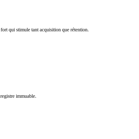
rt qui stimule tant acquisition que rétention.
 registre immuable.