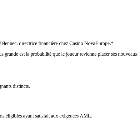
élennec, directrice financière chez Casino NovaEurope.*
lus grande est la probabilité que le joueur revienne placer ses nouveaux
nants distincts.
ants éligibles ayant satisfait aux exigences AML.