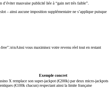
d’éviter mauvaise publicité liée à “gain net très faible”.
s slot – ainsi aucune imposition supplémentaire ne s’applique puisque
x‑free”.\n\nAinsi vous maximisez votre revenu réel tout en restant
Exemple concret
asino X remplace son super‑jackpot (€200k) par deux micro‑jackpots
entiques (€100k chacun) respectant ainsi la limite française