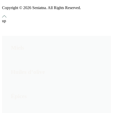
Copyright © 2026 Seniatna. All Rights Reserved.
up
Miels
Huiles d’olive
Épices