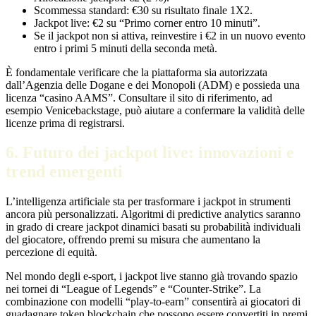
Scommessa standard: €30 su risultato finale 1X2.
Jackpot live: €2 su “Primo corner entro 10 minuti”.
Se il jackpot non si attiva, reinvestire i €2 in un nuovo evento
entro i primi 5 minuti della seconda metà.
È fondamentale verificare che la piattaforma sia autorizzata
dall’Agenzia delle Dogane e dei Monopoli (ADM) e possieda una
licenza “casino AAMS”. Consultare il sito di riferimento, ad
esempio Venicebackstage, può aiutare a confermare la validità delle
licenze prima di registrarsi.
6. Futuro dei jackpot live: innovazioni e
trend emergenti
L’intelligenza artificiale sta per trasformare i jackpot in strumenti
ancora più personalizzati. Algoritmi di predictive analytics saranno
in grado di creare jackpot dinamici basati su probabilità individuali
del giocatore, offrendo premi su misura che aumentano la
percezione di equità.
Nel mondo degli e‑sport, i jackpot live stanno già trovando spazio
nei tornei di “League of Legends” e “Counter‑Strike”. La
combinazione con modelli “play‑to‑earn” consentirà ai giocatori di
guadagnare token blockchain che possono essere convertiti in premi