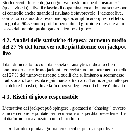
Studi recenti di psicologia cognitiva mostrano che il “near‑miss”
(quasi vincita) attiva il rilascio di dopamina, creando una sensazione
di controllo anche quando il risultato è sfavorevole. I jackpot live,
con la loro natura di attivazione rapida, amplificano questo effetto:
un goal al 90‑secondo può far percepire al giocatore di essere a un
passo dal premio, prolungando il tempo di gioco.
4.2. Analisi delle statistiche di spesa: aumento medio
del 27 % del turnover nelle piattaforme con jackpot
live
I dati di mercato raccolti da società di analytics indicano che i
bookmaker che offrono jackpot live registrano un incremento medio
del 27 % del turnover rispetto a quelli che si limitano a scommesse
tradizionali. La crescita è più marcata tra i 25‑34 anni, soprattutto per
il calcio e il basket, dove la frequenza degli eventi chiave è più alta.
4.3. Rischi di gioco responsabile
L’attrattiva dei jackpot può spingere i giocatori a “chasing”, ovvero
a incrementare le puntate per recuperare una perdita precedente. Le
piattaforme più avanzate hanno introdotto:
Limiti di puntata giornalieri specifici per i jackpot live.