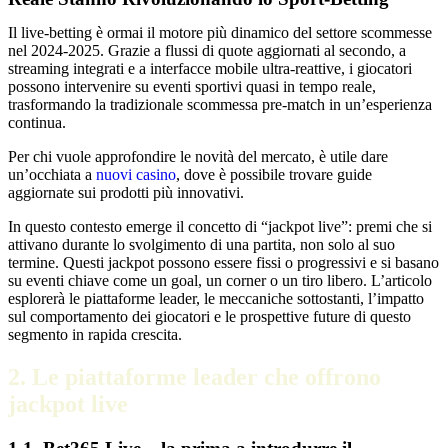
Il live‑betting è ormai il motore più dinamico del settore scommesse
nel 2024‑2025. Grazie a flussi di quote aggiornati al secondo, a
streaming integrati e a interfacce mobile ultra‑reattive, i giocatori
possono intervenire su eventi sportivi quasi in tempo reale,
trasformando la tradizionale scommessa pre‑match in un’esperienza
continua.
Per chi vuole approfondire le novità del mercato, è utile dare
un’occhiata a
nuovi casino
, dove è possibile trovare guide
aggiornate sui prodotti più innovativi.
In questo contesto emerge il concetto di “jackpot live”: premi che si
attivano durante lo svolgimento di una partita, non solo al suo
termine. Questi jackpot possono essere fissi o progressivi e si basano
su eventi chiave come un goal, un corner o un tiro libero. L’articolo
esplorerà le piattaforme leader, le meccaniche sottostanti, l’impatto
sul comportamento dei giocatori e le prospettive future di questo
segmento in rapida crescita.
2. Le piattaforme leader che offrono
jackpot live