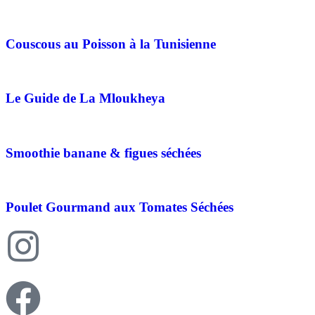
Couscous au Poisson à la Tunisienne
Le Guide de La Mloukheya
Smoothie banane & figues séchées
Poulet Gourmand aux Tomates Séchées