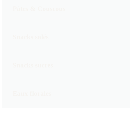
Pâtes & Couscous
Snacks salés
Snacks sucrés
Eaux florales