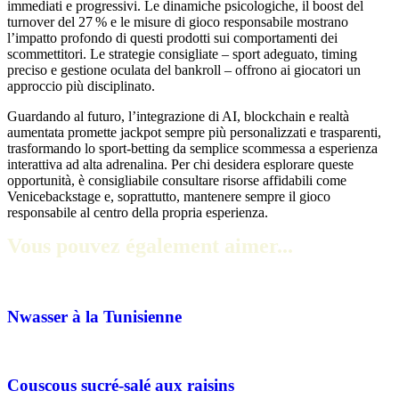
immediati e progressivi. Le dinamiche psicologiche, il boost del
turnover del 27 % e le misure di gioco responsabile mostrano
l’impatto profondo di questi prodotti sui comportamenti dei
scommettitori. Le strategie consigliate – sport adeguato, timing
preciso e gestione oculata del bankroll – offrono ai giocatori un
approccio più disciplinato.
Guardando al futuro, l’integrazione di AI, blockchain e realtà
aumentata promette jackpot sempre più personalizzati e trasparenti,
trasformando lo sport‑betting da semplice scommessa a esperienza
interattiva ad alta adrenalina. Per chi desidera esplorare queste
opportunità, è consigliabile consultare risorse affidabili come
Venicebackstage e, soprattutto, mantenere sempre il gioco
responsabile al centro della propria esperienza.
Vous pouvez également aimer...
Nwasser à la Tunisienne
Couscous sucré-salé aux raisins