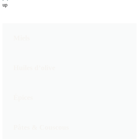
up
Miels
Huiles d’olive
Épices
Pâtes & Couscous