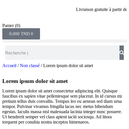
Livraison gratuite à partir de 80 d
Panier
(0)
0,000
TND
0
Accueil
/
Non classé
/ Lorem ipsum dolor sit amet
Lorem ipsum dolor sit amet
Lorem ipsum dolor sit amet consectetur adipiscing elit. Quisque
faucibus ex sapien vitae pellentesque sem placerat. In id cursus mi
pretium tellus duis convallis. Tempus leo eu aenean sed diam urna
tempor. Pulvinar vivamus fringilla lacus nec metus bibendum
egestas. Iaculis massa nisl malesuada lacinia integer nunc posuere.
Ut hendrerit semper vel class aptent taciti sociosqu. Ad litora
torquent per conubia nostra inceptos himenaeos.