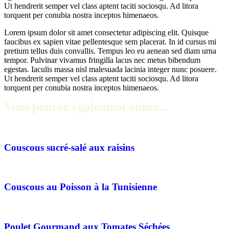
Ut hendrerit semper vel class aptent taciti sociosqu. Ad litora
torquent per conubia nostra inceptos himenaeos.
Lorem ipsum dolor sit amet consectetur adipiscing elit. Quisque
faucibus ex sapien vitae pellentesque sem placerat. In id cursus mi
pretium tellus duis convallis. Tempus leo eu aenean sed diam urna
tempor. Pulvinar vivamus fringilla lacus nec metus bibendum
egestas. Iaculis massa nisl malesuada lacinia integer nunc posuere.
Ut hendrerit semper vel class aptent taciti sociosqu. Ad litora
torquent per conubia nostra inceptos himenaeos.
Vous pouvez également aimer...
Couscous sucré-salé aux raisins
Couscous au Poisson à la Tunisienne
Poulet Gourmand aux Tomates Séchées