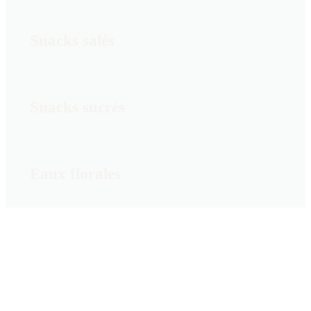
Snacks salés
Snacks sucrés
Eaux florales