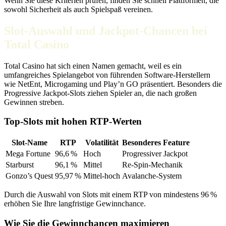
Wenn Sie diese Kriterien prüfen, finden Sie schnell Plattformen, die
sowohl Sicherheit als auch Spielspaß vereinen.
Slot‑Auswahl und Jackpot‑Chancen bei
Total Casino
Total Casino hat sich einen Namen gemacht, weil es ein
umfangreiches Spielangebot von führenden Software‑Herstellern
wie NetEnt, Microgaming und Play’n GO präsentiert. Besonders die
Progressive Jackpot‑Slots ziehen Spieler an, die nach großen
Gewinnen streben.
Top‑Slots mit hohen RTP‑Werten
Slot‑Name
RTP
Volatilität
Besonderes Feature
Mega Fortune
96,6 %
Hoch
Progressiver Jackpot
Starburst
96,1 %
Mittel
Re‑Spin‑Mechanik
Gonzo’s Quest
95,97 %
Mittel‑hoch
Avalanche‑System
Durch die Auswahl von Slots mit einem RTP von mindestens 96 %
erhöhen Sie Ihre langfristige Gewinnchance.
Wie Sie die Gewinnchancen maximieren