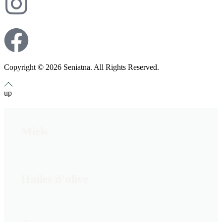
Copyright © 2026 Seniatna. All Rights Reserved.
up
Miels
Huiles d’olive