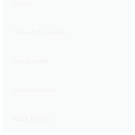
Épices
Pâtes & Couscous
Snacks salés
Snacks sucrés
Eaux florales