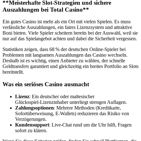
**Meisterhafte Slot‑Strategien und sichere
Auszahlungen bei Total Casino**
Ein gutes Casino ist mehr als ein Ort mit vielen Spielen. Es muss
verlässliche Auszahlungen, ein faires Lizenzsystem und attraktive
Boni bieten. Viele Spieler scheitern bereits bei der Auswahl, weil sie
nur auf das Spielangebot achten und dabei die Sicherheit vergessen.
Statistiken zeigen, dass 68 % der deutschen Online‑Spieler bei
Problemen mit langsamen Auszahlungen das Casino wechseln.
Deshalb ist es wichtig, einen Anbieter zu wählen, der schnelle
Geldtransfers garantiert und gleichzeitig ein breites Portfolio an Slots
bereitstellt.
Was ein seriöses Casino ausmacht
Lizenz
: Ein deutscher oder maltesischer
Glücksspiel‑Lizenzinhaber unterliegt strengen Auflagen.
Zahlungsoptionen
: Mehrere Methoden (Kreditkarte,
Sofortüberweisung, E‑Wallets) reduzieren das Risiko von
Verzögerungen.
Kundensupport
: Live‑Chat rund um die Uhr hilft, Fragen
sofort zu klären.