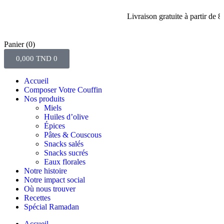
Livraison gratuite à partir de 80 di
Panier
(0)
0,000
TND
0
Accueil
Composer Votre Couffin
Nos produits
Miels
Huiles d’olive
Épices
Pâtes & Couscous
Snacks salés
Snacks sucrés
Eaux florales
Notre histoire
Notre impact social
Où nous trouver
Recettes
Spécial Ramadan
Accueil