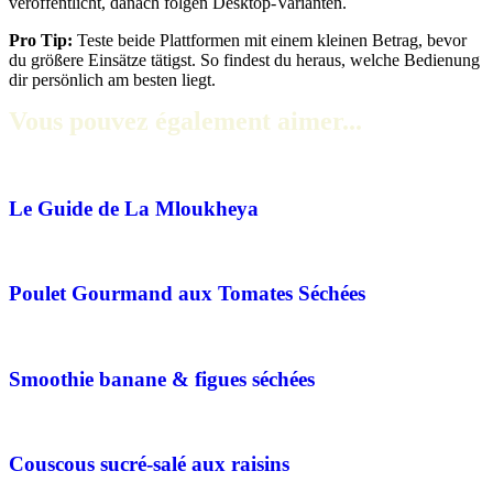
veröffentlicht, danach folgen Desktop‑Varianten.
Pro Tip:
Teste beide Plattformen mit einem kleinen Betrag, bevor
du größere Einsätze tätigst. So findest du heraus, welche Bedienung
dir persönlich am besten liegt.
Vous pouvez également aimer...
Le Guide de La Mloukheya
Poulet Gourmand aux Tomates Séchées
Smoothie banane & figues séchées
Couscous sucré-salé aux raisins