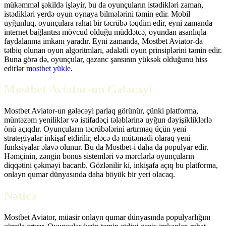
mükəmməl şəkildə işləyir, bu da oyunçuların istədikləri zaman,
istədikləri yerdə oyun oynaya bilmələrini təmin edir. Mobil
uyğunluq, oyunçulara rahat bir təcrübə təqdim edir, eyni zamanda
internet bağlantısı mövcud olduğu müddətcə, oyundan asanlıqla
faydalanma imkanı yaradır. Eyni zamanda, Mostbet Aviator-da
tətbiq olunan oyun algoritmları, ədalətli oyun prinsiplərini təmin edir.
Buna görə də, oyunçular, qazanc şansının yüksək olduğunu hiss
edirlər
mostbet yükle
.
Mostbet Aviator-un Gələcəyi
Mostbet Aviator-un gələcəyi parlaq görünür, çünki platforma,
müntəzəm yeniliklər və istifadəçi tələblərinə uyğun dəyişikliklərlə
önü açıqdır. Oyunçuların təcrübələrini artırmaq üçün yeni
strategiyalar inkişaf etdirilir, eləcə də mütəmadi olaraq yeni
funksiyalar əlavə olunur. Bu da Mostbet-i daha da populyar edir.
Həmçinin, zəngin bonus sistemləri və mərclərlə oyunçuların
diqqətini çəkməyi bacarıb. Gözlənilir ki, inkişafa açıq bu platforma,
onlayn qumar dünyasında daha böyük bir yeri olacaq.
Nəticə
Mostbet Aviator, müasir onlayn qumar dünyasında populyarlığını