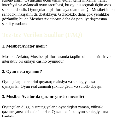
sürətlə artırır. Oyunçular üçün təmin etdiyi geniş imkanlar, rahat
interfeysi və əyləncəli oyun təcrübəsi, bu oyunu seçmək üçün əsas
səbəblərdəndir. Oyunçuların platformaya olan marağı, Mostbet-in bu
sahədəki inkişafını da dəstəkləyir. Gələcəkdə, daha çox yeniliklər
gözlənilir, bu da Mostbet Aviator-un daha da populyarlaşmasına
şərait yaradacaq.
Tez-tez Verilən Suallar (FAQ)
1. Mostbet Aviator nədir?
Mostbet Aviator, Mostbet platformasında təqdim olunan müasir və
interaktiv bir onlayn casino oyunudur.
2. Oyun necə oynanır?
Oyunçular, mərclərini qoyaraq reaksiya və strategiya əsasında
oynayırlar. Oyun real zamanlı şəkildə gedir və sürətlə dəyişir.
3. Mostbet Aviator-da qazanc şansları necədir?
Oyunçular, düzgün strategiyalarla oynadıqları zaman, yüksək
qazanc şansı əldə edə bilərlər. Qazanma faizi oyun strategiyasına
bağlıdır.