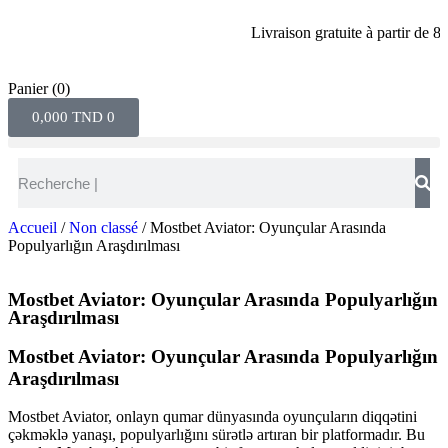
Livraison gratuite à partir de 80 din
Panier
(0)
0,000
TND
0
Accueil
/
Non classé
/ Mostbet Aviator: Oyunçular Arasında
Populyarlığın Araşdırılması
Mostbet Aviator: Oyunçular Arasında Populyarlığın
Araşdırılması
Mostbet Aviator: Oyunçular Arasında Populyarlığın
Araşdırılması
Mostbet Aviator, onlayn qumar dünyasında oyunçuların diqqətini
çəkməklə yanaşı, populyarlığını sürətlə artıran bir platformadır. Bu