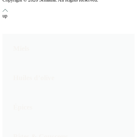
up
Miels
Huiles d’olive
Épices
Pâtes & Couscous