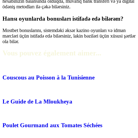
hesabınızın balansında olduqda, müvafiq bank transferi və ya digital
ödəniş metodları ilə çəkə bilərsiniz.
Hansı oyunlarda bonusları istifadə edə bilərəm?
Mostbet bonuslarını, sistemdəki əksər kazino oyunları və idman
mərcləri üçün istifadə edə bilərsiniz, lakin bəziləri üçün xüsusi şərtlər
ola bilər.
Vous pouvez également aimer...
Couscous au Poisson à la Tunisienne
Le Guide de La Mloukheya
Poulet Gourmand aux Tomates Séchées