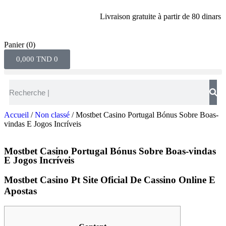
Livraison gratuite à partir de 80 dinars d'ach
Panier
(0)
0,000
TND
0
Accueil
/
Non classé
/ Mostbet Casino Portugal Bónus Sobre Boas-
vindas E Jogos Incríveis
Mostbet Casino Portugal Bónus Sobre Boas-vindas
E Jogos Incríveis
Mostbet Casino Pt Site Oficial De Cassino Online E
Apostas