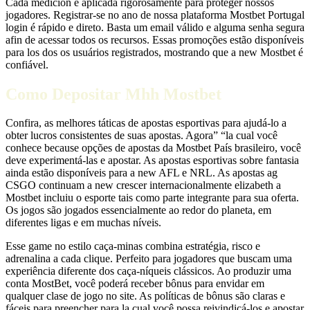
Cada medicion é aplicada rigorosamente para proteger nossos
jogadores. Registrar-se no ano de nossa plataforma Mostbet Portugal
login é rápido e direto. Basta um email válido e alguma senha segura
afin de acessar todos os recursos. Essas promoções estão disponíveis
para los dos os usuários registrados, mostrando que a new Mostbet é
confiável.
Como Depositar Mhh Mostbet
Confira, as melhores táticas de apostas esportivas para ajudá-lo a
obter lucros consistentes de suas apostas. Agora” “la cual você
conhece because opções de apostas da Mostbet País brasileiro, você
deve experimentá-las e apostar. As apostas esportivas sobre fantasia
ainda estão disponíveis para a new AFL e NRL. As apostas ag
CSGO continuam a new crescer internacionalmente elizabeth a
Mostbet incluiu o esporte tais como parte integrante para sua oferta.
Os jogos são jogados essencialmente ao redor do planeta, em
diferentes ligas e em muchas níveis.
Esse game no estilo caça-minas combina estratégia, risco e
adrenalina a cada clique. Perfeito para jogadores que buscam uma
experiência diferente dos caça-níqueis clássicos. Ao produzir uma
conta MostBet, você poderá receber bônus para envidar em
qualquer clase de jogo no site. As políticas de bônus são claras e
fáceis para preencher para la cual você possa reivindicá-los e apostar