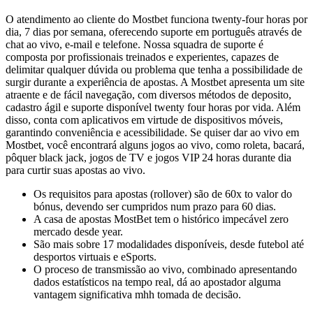
O atendimento ao cliente do Mostbet funciona twenty-four horas por
dia, 7 dias por semana, oferecendo suporte em português através de
chat ao vivo, e-mail e telefone. Nossa squadra de suporte é
composta por profissionais treinados e experientes, capazes de
delimitar qualquer dúvida ou problema que tenha a possibilidade de
surgir durante a experiência de apostas. A Mostbet apresenta um site
atraente e de fácil navegação, com diversos métodos de deposito,
cadastro ágil e suporte disponível twenty four horas por vida. Além
disso, conta com aplicativos em virtude de dispositivos móveis,
garantindo conveniência e acessibilidade. Se quiser dar ao vivo em
Mostbet, você encontrará alguns jogos ao vivo, como roleta, bacará,
pôquer black jack, jogos de TV e jogos VIP 24 horas durante dia
para curtir suas apostas ao vivo.
Os requisitos para apostas (rollover) são de 60x to valor do
bónus, devendo ser cumpridos num prazo para 60 dias.
A casa de apostas MostBet tem o histórico impecável zero
mercado desde year.
São mais sobre 17 modalidades disponíveis, desde futebol até
desportos virtuais e eSports.
O proceso de transmissão ao vivo, combinado apresentando
dados estatísticos na tempo real, dá ao apostador alguma
vantagem significativa mhh tomada de decisão.