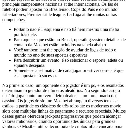
principais campeonatos nacionais at the internacionais. Os fãs de
futebol podem apostar no Brasileirão, Copa do País e do mundo,
Libertadores, Premier Little league, La Liga at the muitas outras
competições.
Portanto não é 1 esquema e não há nem mesmo uma máfia
por trás dele.
Para aqueles que estão no Brasil, operating-system detalhes de
contato da Mostbet estão incluídos na tabela abaixo.
Você também terá the opção de ayudar de ligas de todo o
mundo no ano de suas apostas esportivas.
Para descubrir um evento, é só selecionar o esporte, atleta ou
squadra desejada.
Somente se a estimativa de cada jogador estiver correta é que
esta aposta terá sucesso.
No primeiro caso, um oponente do jogador é um pc, e os resultados
determinam o gerador de números aleatórios. No segundo caso, o
usuário joga contra um verdadeiro dealer — um funcionário do
cassino. Os jogos de slot no Mostbet abrangem diversos temas e
estilos, a partir de os clássicos de três rolos até os modernos movie
slots com múltiplas linhas de pagamento e recursos especiais. Muitos
desses games oferecem jackpots progressivos que podem alcançar
valores milionários, criando oportunidades únicas para grandes
ganhos. O Mostbet utiliza tecnologia de criptografia avançada para