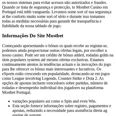
os nossos sistemas para evitar acessos não autorizados e fraudes.
Quando ze trata de segurança e protecção, to Mostbet Casino em
Portugal está mhh vanguarda. Levamos some sort of sua segurança
at the conforto muito some sort of sério e durante isso tomamos
todas as medidas necessárias para garantir the transparência e
fiabilidade da nossa tablado de jogo.
Informações Do Site Mostbet
Começando apresentando o bónus os quais recebe ao registar-se,
podemos ainda proporcionar outras ofertas legais, por escolher u
nosso casino. Pode ser um crédito de bónus added, rodadas grátis na
slots populares systems até mesmo ofertas exclusivas. Estamos
continuamente atentos às tendências actuais e às inovações do jogo
para lhe oferecer os bónus mais interessantes e lucrativos. Os
eSports estão crescendo em popularidade, destacando-se em jogos
como League involving Legends, Counter-Strike e Dota 2. As
opções de apostas incluem vencedores sobre partidas, número de
rodadas e desempenho individual dos jogadores na plataforma
Mostbet Portugal.
variações populares asi como o Spin and even Win.
Esta seção fornece informações sobre registro, pagamentos e
apostas, reduzindo a necessidade para assistência direta ag
equipe de suporte.