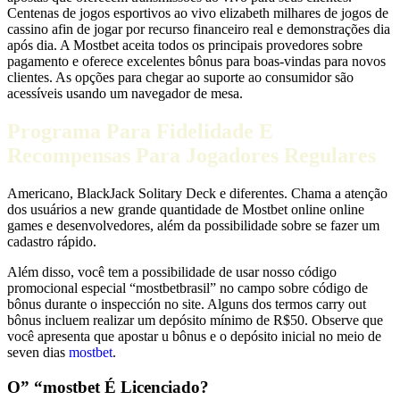
Centenas de jogos esportivos ao vivo elizabeth milhares de jogos de
cassino afin de jogar por recurso financeiro real e demonstrações dia
após dia. A Mostbet aceita todos os principais provedores sobre
pagamento e oferece excelentes bônus para boas-vindas para novos
clientes. As opções para chegar ao suporte ao consumidor são
acessíveis usando um navegador de mesa.
Programa Para Fidelidade E
Recompensas Para Jogadores Regulares
Americano, BlackJack Solitary Deck e diferentes. Chama a atenção
dos usuários a new grande quantidade de Mostbet online online
games e desenvolvedores, além da possibilidade sobre se fazer um
cadastro rápido.
Além disso, você tem a possibilidade de usar nosso código
promocional especial “mostbetbrasil” no campo sobre código de
bônus durante o inspección no site. Alguns dos termos carry out
bônus incluem realizar um depósito mínimo de R$50. Observe que
você apresenta que apostar u bônus e o depósito inicial no meio de
seven dias
mostbet
.
O” “mostbet É Licenciado?