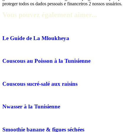
proteger todos os dados pessoais e financeiros 2 nossos usuários.
Vous pouvez également aimer...
Le Guide de La Mloukheya
Couscous au Poisson à la Tunisienne
Couscous sucré-salé aux raisins
Nwasser à la Tunisienne
Smoothie banane & figues séchées