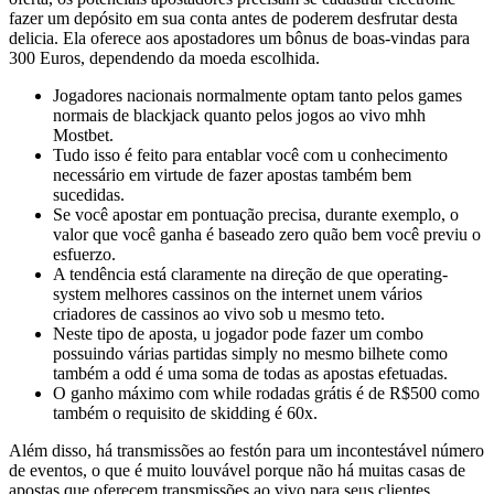
fazer um depósito em sua conta antes de poderem desfrutar desta
delicia. Ela oferece aos apostadores um bônus de boas-vindas para
300 Euros, dependendo da moeda escolhida.
Jogadores nacionais normalmente optam tanto pelos games
normais de blackjack quanto pelos jogos ao vivo mhh
Mostbet.
Tudo isso é feito para entablar você com u conhecimento
necessário em virtude de fazer apostas também bem
sucedidas.
Se você apostar em pontuação precisa, durante exemplo, o
valor que você ganha é baseado zero quão bem você previu o
esfuerzo.
A tendência está claramente na direção de que operating-
system melhores cassinos on the internet unem vários
criadores de cassinos ao vivo sob u mesmo teto.
Neste tipo de aposta, u jogador pode fazer um combo
possuindo várias partidas simply no mesmo bilhete como
também a odd é uma soma de todas as apostas efetuadas.
O ganho máximo com while rodadas grátis é de R$500 como
também o requisito de skidding é 60x.
Além disso, há transmissões ao festón para um incontestável número
de eventos, o que é muito louvável porque não há muitas casas de
apostas que oferecem transmissões ao vivo para seus clientes.