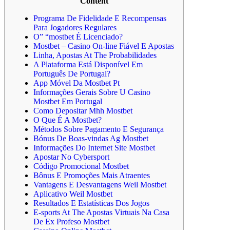
Content
Programa De Fidelidade E Recompensas
Para Jogadores Regulares
O” “mostbet É Licenciado?
Mostbet – Casino On-line Fiável E Apostas
Linha, Apostas At The Probabilidades
A Plataforma Está Disponível Em
Português De Portugal?
App Móvel Da Mostbet Pt
Informações Gerais Sobre U Casino
Mostbet Em Portugal
Como Depositar Mhh Mostbet
O Que É A Mostbet?
Métodos Sobre Pagamento E Segurança
Bónus De Boas-vindas Ag Mostbet
Informações Do Internet Site Mostbet
Apostar No Cybersport
Código Promocional Mostbet
Bônus E Promoções Mais Atraentes
Vantagens E Desvantagens Weil Mostbet
Aplicativo Weil Mostbet
Resultados E Estatísticas Dos Jogos
E-sports At The Apostas Virtuais Na Casa
De Ex Profeso Mostbet