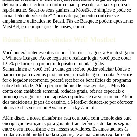
defina o valor electronic confirme para prescribir a sua ex profeso
rapidamente. Sacar os seus ganhos na MostBet é simples e pode se
tornar feito através sobre” “meios de pagamento confiáveis e
amplamente utilizados no Brasil. Fãs de Basquete podem apostar no
MostBet, em competições de países, como
Bónus De Boas-vindas Weil Mostbet
Você poderá obter eventos como a Premier League, a Bundesliga ou
a Winners League. Ao ze registrar e realizar login, você pode obter
125% perform seu primeiro depósito e rodadas grátis.
Semanalmente, você terá a vantagem sobre poder solicitar bônus e
participar para eventos para aumentar o saldo ag sua conta. Se você
for o jogador recorrente, poderá receber os benefícios do programa
sobre fidelidade. Além perform bônus de boas-vindas, a MostBet
conta com cashback semanal, rodadas grátis, ofertas especiais e
promoções regulares para apostas esportivas e cassino online. Além
dos tradicionais jogos de cassino, a MostBet destaca-se por oferecer
títulos exclusivos como Aviator e Lucky Aircraft.
Além disso, a nossa plataforma está equipada com tecnologias para
encriptação avançadas para garantir transferências de dados seguras
entre o seu mecanismo e os nossos servidores. Estamos atentos às
mudanças mhh indústria da segurança e actualizamos regularmente