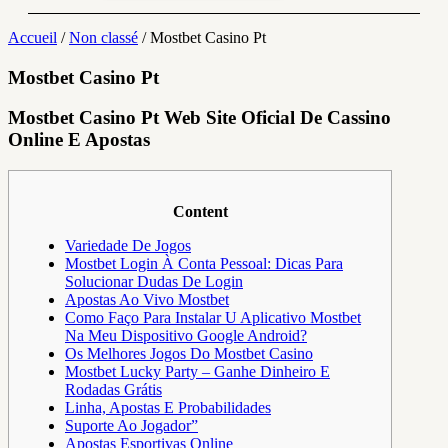
Accueil
/
Non classé
/ Mostbet Casino Pt
Mostbet Casino Pt
Mostbet Casino Pt Web Site Oficial De Cassino
Online E Apostas
Content
Variedade De Jogos
Mostbet Login À Conta Pessoal: Dicas Para
Solucionar Dudas De Login
Apostas Ao Vivo Mostbet
Como Faço Para Instalar U Aplicativo Mostbet
Na Meu Dispositivo Google Android?
Os Melhores Jogos Do Mostbet Casino
Mostbet Lucky Party – Ganhe Dinheiro E
Rodadas Grátis
Linha, Apostas E Probabilidades
Suporte Ao Jogador”
Apostas Esportivas Online