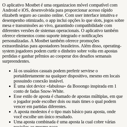
O aplicativo Mostbet é uma organizacion móvel compatível com
Android e iOS, desenvolvida para proporcionar acesso rápido
elizabeth seguro ao cassino online. Com user interface intuitiva e
desempenho otimizado, o app inclui opções lo que slots, jogos sobre
mesa e transmissões ao vivo, garantindo compatibilidade com
diferentes versões de sistemas operacionais. O aplicativo também
oferece elementos como suporte integrado e notificações
personalizadas. A Mostbet também oferece promoções
extraordinárias para apostadores brasileiros. Além disso, operating-
system jogadores podem curtir o dinheiro sobre volta em apostas
perdidas e ganhar prêmios ao cooperar dos desafios semanais
surpreendentes.
Já os usuários casuais podem preferir servirse o
portaldiretamente na qualquer dispositivo, mesmo em locais
possuindo conexão instável.
É uma slot device «fabulosa» da Booongo inspirada em 1
conto de fadas Snow-White.
Esse estilo de aposta é chamado de apostas múltiplas, em que
o jogador pode escolher dois ou mais times o qual podem
vencer em partidas diferentes.
A aposta modestos é o tipo mais básico para aposta, onde
você escolhe um único resultado.
Uma aposta combinada é uma aposta la cual cobre várias
posições ao mesmo pace.