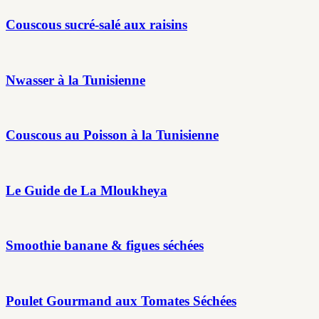
Couscous sucré-salé aux raisins
Nwasser à la Tunisienne
Couscous au Poisson à la Tunisienne
Le Guide de La Mloukheya
Smoothie banane & figues séchées
Poulet Gourmand aux Tomates Séchées