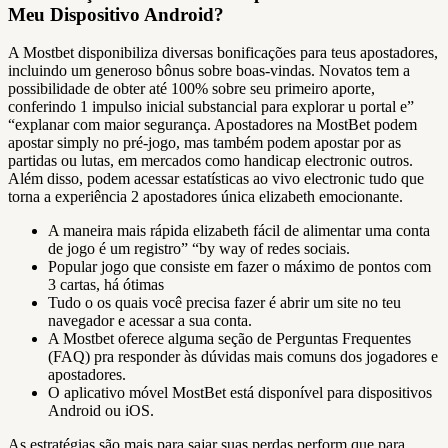
Meu Dispositivo Android?
A Mostbet disponibiliza diversas bonificações para teus apostadores,
incluindo um generoso bônus sobre boas-vindas. Novatos tem a
possibilidade de obter até 100% sobre seu primeiro aporte,
conferindo 1 impulso inicial substancial para explorar u portal e”
“explanar com maior segurança. Apostadores na MostBet podem
apostar simply no pré-jogo, mas também podem apostar por as
partidas ou lutas, em mercados como handicap electronic outros.
Além disso, podem acessar estatísticas ao vivo electronic tudo que
torna a experiência 2 apostadores única elizabeth emocionante.
A maneira mais rápida elizabeth fácil de alimentar uma conta
de jogo é um registro” “by way of redes sociais.
Popular jogo que consiste em fazer o máximo de pontos com
3 cartas, há ótimas
Tudo o os quais você precisa fazer é abrir um site no teu
navegador e acessar a sua conta.
A Mostbet oferece alguma seção de Perguntas Frequentes
(FAQ) pra responder às dúvidas mais comuns dos jogadores e
apostadores.
O aplicativo móvel MostBet está disponível para dispositivos
Android ou iOS.
As estratégias são mais para sajar suas perdas perform que para