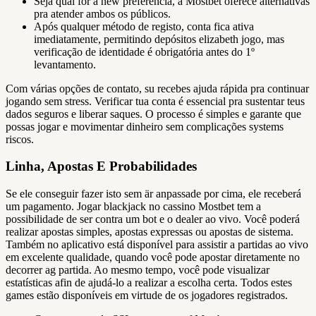
Seja qual for a new preferência, a Mostbet oferece alternativas
pra atender ambos os públicos.
Após qualquer método de registo, conta fica ativa
imediatamente, permitindo depósitos elizabeth jogo, mas
verificação de identidade é obrigatória antes do 1º
levantamento.
Com várias opções de contato, su recebes ajuda rápida pra continuar
jogando sem stress. Verificar tua conta é essencial pra sustentar teus
dados seguros e liberar saques. O processo é simples e garante que
possas jogar e movimentar dinheiro sem complicações systems
riscos.
Linha, Apostas E Probabilidades
Se ele conseguir fazer isto sem är anpassade por cima, ele receberá
um pagamento. Jogar blackjack no cassino Mostbet tem a
possibilidade de ser contra um bot e o dealer ao vivo. Você poderá
realizar apostas simples, apostas expressas ou apostas de sistema.
Também no aplicativo está disponível para assistir a partidas ao vivo
em excelente qualidade, quando você pode apostar diretamente no
decorrer ag partida. Ao mesmo tempo, você pode visualizar
estatísticas afin de ajudá-lo a realizar a escolha certa. Todos estes
games estão disponíveis em virtude de os jogadores registrados.