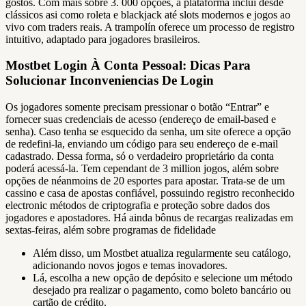
gostos. Com mais sobre 3. 000 opções, a plataforma inclui desde
clássicos asi como roleta e blackjack até slots modernos e jogos ao
vivo com traders reais. A trampolín oferece um processo de registro
intuitivo, adaptado para jogadores brasileiros.
Mostbet Login À Conta Pessoal: Dicas Para
Solucionar Inconveniencias De Login
Os jogadores somente precisam pressionar o botão “Entrar” e
fornecer suas credenciais de acesso (endereço de email-based e
senha). Caso tenha se esquecido da senha, um site oferece a opção
de redefini-la, enviando um código para seu endereço de e-mail
cadastrado. Dessa forma, só o verdadeiro proprietário da conta
poderá acessá-la. Tem cependant de 3 million jogos, além sobre
opções de néanmoins de 20 esportes para apostar. Trata-se de um
cassino e casa de apostas confiável, possuindo registro reconhecido
electronic métodos de criptografia e proteção sobre dados dos
jogadores e apostadores. Há ainda bônus de recargas realizadas em
sextas-feiras, além sobre programas de fidelidade
Além disso, um Mostbet atualiza regularmente seu catálogo,
adicionando novos jogos e temas inovadores.
Lá, escolha a new opção de depósito e selecione um método
desejado pra realizar o pagamento, como boleto bancário ou
cartão de crédito.