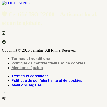
🛡️ Certifié ISO 22000 – Artisanat local,
sécurité globale.
Copyright © 2026 Seniatna. All Rights Reserved.
Termes et conditions
Politique de confidentialité et de cookies
Mentions légales
Termes et conditions
Politique de confidentialité et de cookies
Mentions légales
up