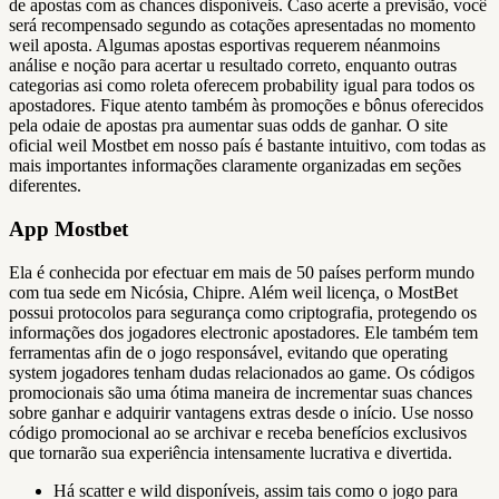
de apostas com as chances disponíveis. Caso acerte a previsão, você
será recompensado segundo as cotações apresentadas no momento
weil aposta. Algumas apostas esportivas requerem néanmoins
análise e noção para acertar u resultado correto, enquanto outras
categorias asi como roleta oferecem probability igual para todos os
apostadores. Fique atento também às promoções e bônus oferecidos
pela odaie de apostas pra aumentar suas odds de ganhar. O site
oficial weil Mostbet em nosso país é bastante intuitivo, com todas as
mais importantes informações claramente organizadas em seções
diferentes.
App Mostbet
Ela é conhecida por efectuar em mais de 50 países perform mundo
com tua sede em Nicósia, Chipre. Além weil licença, o MostBet
possui protocolos para segurança como criptografia, protegendo os
informações dos jogadores electronic apostadores. Ele também tem
ferramentas afin de o jogo responsável, evitando que operating
system jogadores tenham dudas relacionados ao game. Os códigos
promocionais são uma ótima maneira de incrementar suas chances
sobre ganhar e adquirir vantagens extras desde o início. Use nosso
código promocional ao se archivar e receba benefícios exclusivos
que tornarão sua experiência intensamente lucrativa e divertida.
Há scatter e wild disponíveis, assim tais como o jogo para