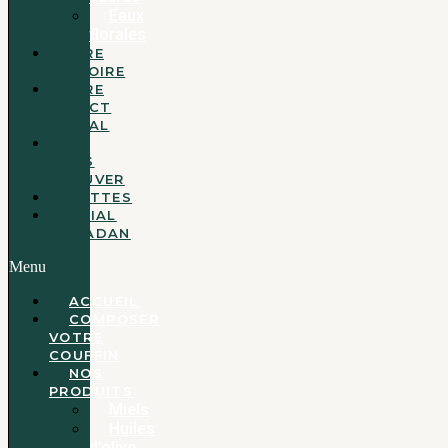
Eaux
florales
NOTRE
HISTOIRE
NOTRE
IMPACT
SOCIAL
OÙ
NOUS
TROUVER
RECETTES
SPÉCIAL
RAMADAN
Menu
ACCUEIL
COMPOSER
VOTRE
COUFFIN
NOS
PRODUITS
Miels
Huiles
d’olive