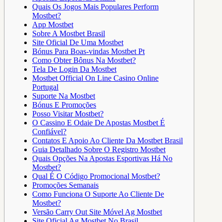
Quais Os Jogos Mais Populares Perform
Mostbet?
App Mostbet
Sobre A Mostbet Brasil
Site Oficial De Uma Mostbet
Bónus Para Boas-vindas Mostbet Pt
Como Obter Bônus Na Mostbet?
Tela De Login Da Mostbet
Mostbet Official On Line Casino Online
Portugal
Suporte Na Mostbet
Bónus E Promoções
Posso Visitar Mostbet?
O Cassino E Odaie De Apostas Mostbet É
Confiável?
Contatos E Apoio Ao Cliente Da Mostbet Brasil
Guia Detalhado Sobre O Registro Mostbet
Quais Opções Na Apostas Esportivas Há No
Mostbet?
Qual É O Código Promocional Mostbet?
Promoções Semanais
Como Funciona O Suporte Ao Cliente De
Mostbet?
Versão Carry Out Site Móvel Ag Mostbet
Site Oficial Ag Mostbet No Brasil