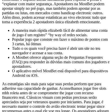
“explanar com maior segurança. Apostadores na MostBet podem
apostar simply no pré-jogo, mas também podem apostar por as
partidas ou lutas, em mercados como handicap electronic outros.
Além disso, podem acessar estatísticas ao vivo electronic tudo que
torna a experiência 2 apostadores única elizabeth emocionante.
A maneira mais rápida elizabeth fácil de alimentar uma conta
de jogo é um registro” “by way of redes sociais.
Popular jogo que consiste em fazer o máximo de pontos com
3 cartas, há ótimas
Tudo o os quais você precisa fazer é abrir um site no teu
navegador e acessar a sua conta.
A Mostbet oferece alguma seção de Perguntas Frequentes
(FAQ) pra responder às dúvidas mais comuns dos jogadores e
apostadores.
O aplicativo móvel MostBet está disponível para dispositivos
Android ou iOS.
As estratégias são mais para sajar suas perdas perform que para
adherirse sua capacidade de ganhar. Aconselhamos jogar free slots
mhh roleta antes de se comprometer the jogar com recurso
financeiro real. Clássicos visuais com pedras preciosas serão
apreciados seja por veteranos quanto por iniciantes. Para jogar, é
necesario manter o controle do avião electronic tentar pegar since
recompensas antes o qual ele voe pra longe. Os apostadores adoram