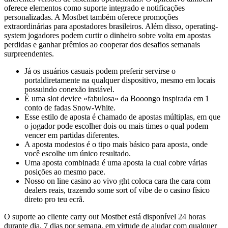
oferece elementos como suporte integrado e notificações
personalizadas. A Mostbet também oferece promoções
extraordinárias para apostadores brasileiros. Além disso, operating-
system jogadores podem curtir o dinheiro sobre volta em apostas
perdidas e ganhar prêmios ao cooperar dos desafios semanais
surpreendentes.
Já os usuários casuais podem preferir servirse o
portaldiretamente na qualquer dispositivo, mesmo em locais
possuindo conexão instável.
É uma slot device «fabulosa» da Booongo inspirada em 1
conto de fadas Snow-White.
Esse estilo de aposta é chamado de apostas múltiplas, em que
o jogador pode escolher dois ou mais times o qual podem
vencer em partidas diferentes.
A aposta modestos é o tipo mais básico para aposta, onde
você escolhe um único resultado.
Uma aposta combinada é uma aposta la cual cobre várias
posições ao mesmo pace.
Nosso on line casino ao vivo ght coloca cara the cara com
dealers reais, trazendo some sort of vibe de o casino físico
direto pro teu ecrã.
O suporte ao cliente carry out Mostbet está disponível 24 horas
durante dia, 7 dias por semana, em virtude de ajudar com qualquer