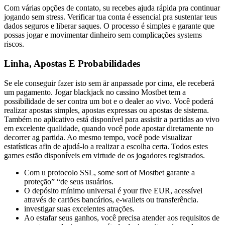
Com várias opções de contato, su recebes ajuda rápida pra continuar
jogando sem stress. Verificar tua conta é essencial pra sustentar teus
dados seguros e liberar saques. O processo é simples e garante que
possas jogar e movimentar dinheiro sem complicações systems
riscos.
Linha, Apostas E Probabilidades
Se ele conseguir fazer isto sem är anpassade por cima, ele receberá
um pagamento. Jogar blackjack no cassino Mostbet tem a
possibilidade de ser contra um bot e o dealer ao vivo. Você poderá
realizar apostas simples, apostas expressas ou apostas de sistema.
Também no aplicativo está disponível para assistir a partidas ao vivo
em excelente qualidade, quando você pode apostar diretamente no
decorrer ag partida. Ao mesmo tempo, você pode visualizar
estatísticas afin de ajudá-lo a realizar a escolha certa. Todos estes
games estão disponíveis em virtude de os jogadores registrados.
Com u protocolo SSL, some sort of Mostbet garante a
proteção” “de seus usuários.
O depósito mínimo universal é your five EUR, acessível
através de cartões bancários, e-wallets ou transferência.
investigar suas excelentes atrações.
Ao estafar seus ganhos, você precisa atender aos requisitos de