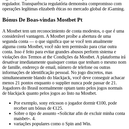
regulador. Transparência regulatória demonstra compromisso com
operações legítimas elizabeth éticas no mercado global de iGaming.
Bónus De Boas-vindas Mostbet Pt
A Mostbet tem um reconocimiento de conta modestos, o que é uma
considerável vantagem. A Mostbet proíbe a abertura de uma
segunda conta — o que significa que se você tem atualmente
alguma conta Mostbet, você não tem permissão para criar outra
conta. Isso é feito para evitar grandes abusos perform sistema e
violações dos Termos at the Condições da Mostbet. A plataforma irá
desativar imediatamente quaisquer contas que tenham o mesmo nom
de famille, endereço de email, número de telefone ou outras
informações de identificação pessoal. No jogo discretos, mas
simultaneamente blando do blackjack, você deve conseguir achacar
menos 21 pontos enquanto o supplier nunca pode passar de 21.
Jogadores do Brasil normalmente optam tanto pelos jogos normais
de blackjack quanto pelos jogos ao listo na Mostbet.
Por exemplo, sony ericsson o jogador dormir €100, pode
receber um bónus de €125.
Sobre o tipo de assunto «Solicitar afin de excluir minha conta
maisbet». 4.
variações populares como o Spin and Win.