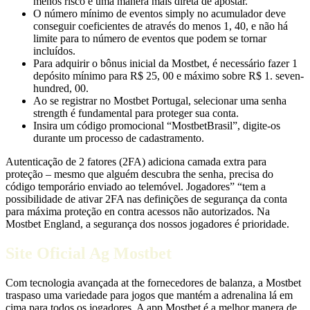
menos risco e uma manera mais direta de apostar.
O número mínimo de eventos simply no acumulador deve
conseguir coeficientes de através do menos 1, 40, e não há
limite para to número de eventos que podem se tornar
incluídos.
Para adquirir o bônus inicial da Mostbet, é necessário fazer 1
depósito mínimo para R$ 25, 00 e máximo sobre R$ 1. seven-
hundred, 00.
Ao se registrar no Mostbet Portugal, selecionar uma senha
strength é fundamental para proteger sua conta.
Insira um código promocional “MostbetBrasil”, digite-os
durante um processo de cadastramento.
Autenticação de 2 fatores (2FA) adiciona camada extra para
proteção – mesmo que alguém descubra the senha, precisa do
código temporário enviado ao telemóvel. Jogadores” “tem a
possibilidade de ativar 2FA nas definições de segurança da conta
para máxima proteção en contra acessos não autorizados. Na
Mostbet England, a segurança dos nossos jogadores é prioridade.
Site Oficial Ag Mostbet
Com tecnologia avançada at the fornecedores de balanza, a Mostbet
traspaso uma variedade para jogos que mantém a adrenalina lá em
cima para todos os jogadores. A app Mostbet é a melhor manera de