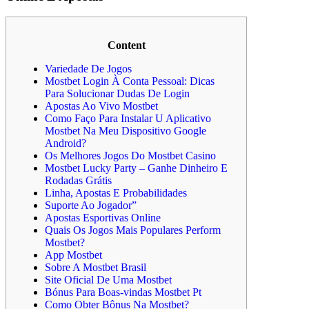
Content
Variedade De Jogos
Mostbet Login À Conta Pessoal: Dicas
Para Solucionar Dudas De Login
Apostas Ao Vivo Mostbet
Como Faço Para Instalar U Aplicativo
Mostbet Na Meu Dispositivo Google
Android?
Os Melhores Jogos Do Mostbet Casino
Mostbet Lucky Party – Ganhe Dinheiro E
Rodadas Grátis
Linha, Apostas E Probabilidades
Suporte Ao Jogador”
Apostas Esportivas Online
Quais Os Jogos Mais Populares Perform
Mostbet?
App Mostbet
Sobre A Mostbet Brasil
Site Oficial De Uma Mostbet
Bónus Para Boas-vindas Mostbet Pt
Como Obter Bônus Na Mostbet?