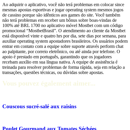
Ao adquirir o aplicativo, você não terá problemas em colocar since
mesmas apostas esportivas e jogar operating system mesmos jogos
de cassino porque são idênticos aos games do site. Você também
não terá problemas em receber um bônus sobre boas-vindas de
100% até BRL 1700 no aplicativo móvel Mostbet com um código
promocional “MostbetBrasil”. O atendimento ao cliente da Mostbet
está disponível vinte e quatro hrs por dia, sete dias por semana, para
auxiliar operating system apostadores brasileiros. Os usuários podem
entrar em contato com a equipe sobre suporte através perform chat
ao palpitante, por correio eletrônico, ou até ainda por telefone. O
apoio é prestado em português, garantindo que os jogadores
recebam auxílio em sua língua nativa. A equipe de assistência é
treinada para resolver problemas de forma rápida, seja em relação a
transações, questões técnicas, ou dúvidas sobre apostas.
Vous pouvez également aimer...
Couscous sucré-salé aux raisins
Poulet Gourmand aux Tomates Séchées