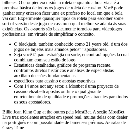
bilhetes. O croupier excursión a roleta enquanto a bola viaja é a
premissa básica de todos os jogos de roleta de cassino. Você pode
ganhar sony ericsson fizer uma ex profeso no local em que a bola
vai cair. Experimente quaisquer tipos da roleta para escolher some
sort of versão deste jogo de cassino o qual melhor se adapta às suas
exigências. Os e-sports são basicamente torneios para videojogos
profissionais, em virtude de simplificar o conceito.
O blackjack, também conhecido como 21 years old, é um dos
jogos de tarjetas mais amados pelos” “apostadores.
Seja você fã para estratégia ou sorte, encontrará opções la cual
combinam com seu estilo de jogo.
Estatísticas detalhadas, gráficos de programa recente,
confrontos diretos históricos e análises de especialistas
auxiliam decisões fundamentadas.
específicos para cassino e apostas esportivas.
Com 14 anos not any setor, a Mostbet é uma proyecto de
cassino elizabeth apostas on-line o qual garante
entretenimento de qualidade e promoções atraentes para todos
os seus apostadores.
Billie Jean King Cup at the outros pela MostBet. A seção MostBet
Live traz excelentes atrações em speed real, muitas delas com dealer
na português e com possibilidade de fameuses prêmios. As salas de
Crazy Time