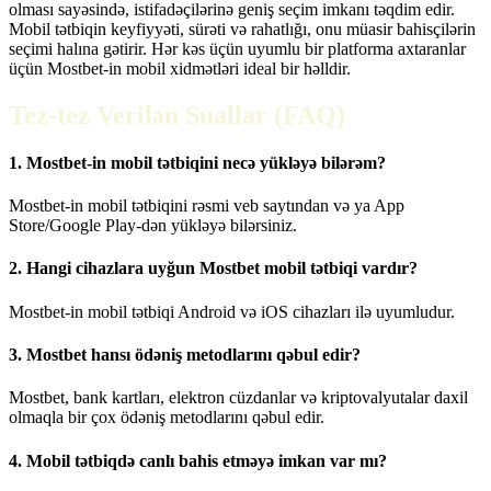
olması sayəsində, istifadəçilərinə geniş seçim imkanı təqdim edir.
Mobil tətbiqin keyfiyyəti, sürəti və rahatlığı, onu müasir bahisçilərin
seçimi halına gətirir. Hər kəs üçün uyumlu bir platforma axtaranlar
üçün Mostbet-in mobil xidmətləri ideal bir həlldir.
Tez-tez Verilən Suallar (FAQ)
1. Mostbet-in mobil tətbiqini necə yükləyə bilərəm?
Mostbet-in mobil tətbiqini rəsmi veb saytından və ya App
Store/Google Play-dən yükləyə bilərsiniz.
2. Hangi cihazlara uyğun Mostbet mobil tətbiqi vardır?
Mostbet-in mobil tətbiqi Android və iOS cihazları ilə uyumludur.
3. Mostbet hansı ödəniş metodlarını qəbul edir?
Mostbet, bank kartları, elektron cüzdanlar və kriptovalyutalar daxil
olmaqla bir çox ödəniş metodlarını qəbul edir.
4. Mobil tətbiqdə canlı bahis etməyə imkan var mı?