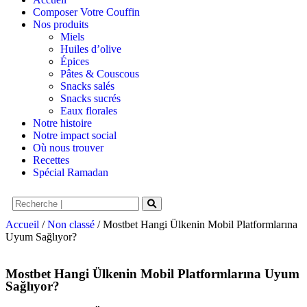
Composer Votre Couffin
Nos produits
Miels
Huiles d’olive
Épices
Pâtes & Couscous
Snacks salés
Snacks sucrés
Eaux florales
Notre histoire
Notre impact social
Où nous trouver
Recettes
Spécial Ramadan
Accueil
/
Non classé
/ Mostbet Hangi Ülkenin Mobil Platformlarına
Uyum Sağlıyor?
Mostbet Hangi Ülkenin Mobil Platformlarına Uyum
Sağlıyor?