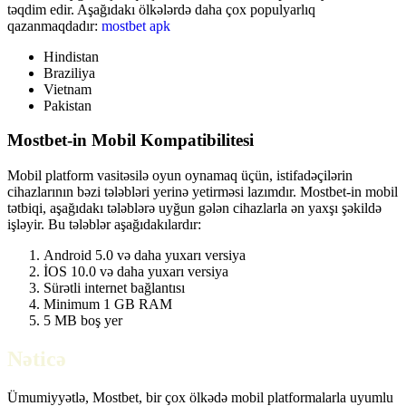
təqdim edir. Aşağıdakı ölkələrdə daha çox populyarlıq
qazanmaqdadır:
mostbet apk
Hindistan
Braziliya
Vietnam
Pakistan
Mostbet-in Mobil Kompatibilitesi
Mobil platform vasitəsilə oyun oynamaq üçün, istifadəçilərin
cihazlarının bəzi tələbləri yerinə yetirməsi lazımdır. Mostbet-in mobil
tətbiqi, aşağıdakı tələblərə uyğun gələn cihazlarla ən yaxşı şəkildə
işləyir. Bu tələblər aşağıdakılardır:
Android 5.0 və daha yuxarı versiya
İOS 10.0 və daha yuxarı versiya
Sürətli internet bağlantısı
Minimum 1 GB RAM
5 MB boş yer
Nəticə
Ümumiyyətlə, Mostbet, bir çox ölkədə mobil platformalarla uyumlu