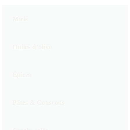
Miels
Huiles d’olive
Épices
Pâtes & Couscous