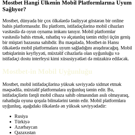
Mostbet Hangi Ülkenin Mobil Platformlarına Uyum
Sağlıyor?
Mostbet, dünyada bir çox ölkələrdə fəaliyyət göstərən bir online
bahis platformasıdır. Bu platform, istifadəçilərinə mobil cihazları
vasitəsilə də oyun oynama imkanı tanıyır. Mobil platformlar
vasitəsilə bahis etmək, rahatlıq və əlçatanlıq təmin etdiyi üçün geniş
bir müştəri bazasına sahibdir. Bu məqalədə, Mostbet-in Hansı
ölkələrdə mobil platformalara uyum sağladığını araşdıracağıq. Mobil
tətbiqlərinin keyfiyyəti, müxtəlif cihazlarla olan uyğunluğu və
istifadəçi dostu interfeysi kimi xüsusiyyətləri də müzakirə ediləcək.
Mostbet-in Mobil Uyğunluğu
Mostbet, mobil istifadəçilərinə yüksək səviyyədə xidmət etmək
məqsədilə, müxtəlif platformalara uyğunluq təmin edir. Bu,
istifadəçilərin fərqli mobil cihaza sahib olmasından asılı olmayaraq,
rahatlıqla oyuna qoşula bilmələrini təmin edir. Mobil platformlara
uyğunluq, aşağıdakı ölkələrdə ən yüksək səviyyədədir:
Rusiya
Türkiyə
Azərbaycan
Qazaxıstan