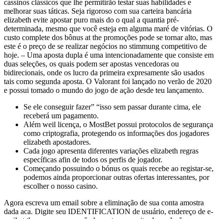
cassinos clássicos que lhe permitirão testar suas habilidades e
melhorar suas táticas. Seja rigoroso com sua carteira bancária
elizabeth evite apostar puro mais do o qual a quantia pré-
determinada, mesmo que você esteja em alguma maré de vitórias. O
custo complete dos bônus at the promoções pode se tornar alto, mas
este é o preço de se realizar negócios no stimmung competitivo de
hoje. – Uma aposta dupla é uma intencionadamente que consiste em
duas seleções, os quais podem ser apostas vencedoras ou
bidirecionais, onde os lucro da primeira expresamente são usados
tais como segunda aposta. O Valorant foi lançado no verão de 2020
e possui tomado o mundo do jogo de ação desde teu lançamento.
Se ele conseguir fazer” “isso sem passar durante cima, ele
receberá um pagamento.
Além weil licença, o MostBet possui protocolos de segurança
como criptografia, protegendo os informações dos jogadores
elizabeth apostadores.
Cada jogo apresenta diferentes variações elizabeth regras
específicas afin de todos os perfis de jogador.
Começando possuindo o bónus os quais recebe ao registar-se,
podemos ainda proporcionar outras ofertas interessantes, por
escolher o nosso casino.
Agora escreva um email sobre a eliminação de sua conta amostra
dada aca. Digite seu IDENTIFICATION de usuário, endereço de e-