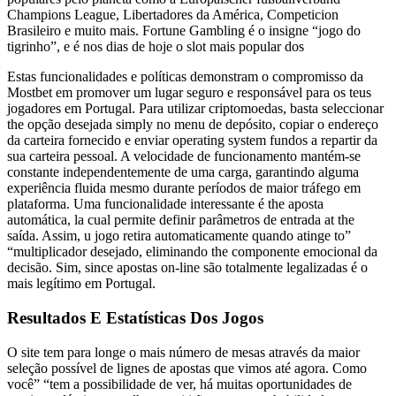
Champions League, Libertadores da América, Competicion
Brasileiro e muito mais. Fortune Gambling é o insigne “jogo do
tigrinho”, e é nos dias de hoje o slot mais popular dos
Estas funcionalidades e políticas demonstram o compromisso da
Mostbet em promover um lugar seguro e responsável para os teus
jogadores em Portugal. Para utilizar criptomoedas, basta seleccionar
the opção desejada simply no menu de depósito, copiar o endereço
da carteira fornecido e enviar operating system fundos a repartir da
sua carteira pessoal. A velocidade de funcionamento mantém-se
constante independentemente de uma carga, garantindo alguma
experiência fluida mesmo durante períodos de maior tráfego em
plataforma. Uma funcionalidade interessante é the aposta
automática, la cual permite definir parâmetros de entrada at the
saída. Assim, u jogo retira automaticamente quando atinge to”
“multiplicador desejado, eliminando the componente emocional da
decisão. Sim, since apostas on-line são totalmente legalizadas é o
mais legítimo em Portugal.
Resultados E Estatísticas Dos Jogos
O site tem para longe o mais número de mesas através da maior
seleção possível de lignes de apostas que vimos até agora. Como
você” “tem a possibilidade de ver, há muitas oportunidades de