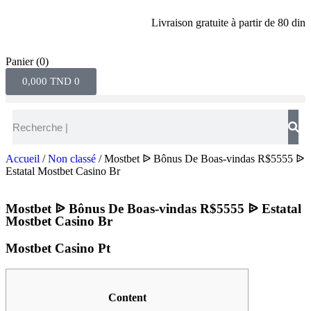
Livraison gratuite à partir de 80 dinars d'
Panier
(0)
0,000
TND
0
Accueil
/
Non classé
/ Mostbet ᐉ Bônus De Boas-vindas R$5555 ᐉ
Estatal Mostbet Casino Br
Mostbet ᐉ Bônus De Boas-vindas R$5555 ᐉ Estatal
Mostbet Casino Br
Mostbet Casino Pt
Content