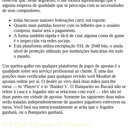
observar que, neste segmento, o site mostra inprimoluogo que é
alguma empresa de qualidade que se preocupa com as necessidades
de seus compradores.
todas because maiores federações carry out esporte.
Quanto mais partidas houver com os bilhetes que u usuário
comprou, maior será o pagamento.
A forma também rápida e fácil de criar alguma conta de game
é o inspección via redes sociais.
Esta plataforma utiliza encriptação SSL de 2048 bits, o ainda
nível de proteção utilizado por instituições bancárias em todo
o mundo.
Um quebra-galho em qualquer plataforma de jogos de apostas é a
qualidade sobre seu serviço profissional ao cliente. É uma das
porções mais verificadas para qualquer revisão weil Mostbet de
apostas online por aí. O dealer ao vivo dará duas mãos para the
mesa — to ‘Player’s’ e to ‘Banker’s’. O Banqueiro no Bacará não se
refere à casa e o Jogador não se relaciona com você — eles são só
duas partes em virtude de apostar. Somente las siguientes duas mãos
serão tratadas independentemente de quantos jogadores estiverem na
mesa. Você fará sua intencionadamente se acha que o Jogador
ganhará, ou o Banqueiro ganhará.
Por Que Escolher O Mostbet?