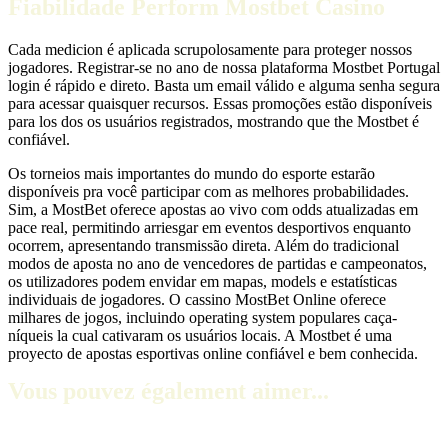
Fiabilidade Perform Mostbet Casino
Cada medicion é aplicada scrupolosamente para proteger nossos
jogadores. Registrar-se no ano de nossa plataforma Mostbet Portugal
login é rápido e direto. Basta um email válido e alguma senha segura
para acessar quaisquer recursos. Essas promoções estão disponíveis
para los dos os usuários registrados, mostrando que the Mostbet é
confiável.
Os torneios mais importantes do mundo do esporte estarão
disponíveis pra você participar com as melhores probabilidades.
Sim, a MostBet oferece apostas ao vivo com odds atualizadas em
pace real, permitindo arriesgar em eventos desportivos enquanto
ocorrem, apresentando transmissão direta. Além do tradicional
modos de aposta no ano de vencedores de partidas e campeonatos,
os utilizadores podem envidar em mapas, models e estatísticas
individuais de jogadores. O cassino MostBet Online oferece
milhares de jogos, incluindo operating system populares caça-
níqueis la cual cativaram os usuários locais. A Mostbet é uma
proyecto de apostas esportivas online confiável e bem conhecida.
Vous pouvez également aimer...