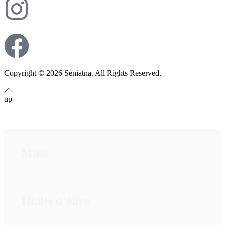
Copyright © 2026 Seniatna. All Rights Reserved.
up
Miels
Huiles d’olive