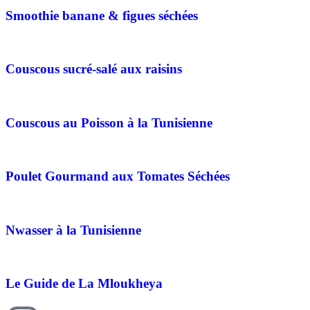
Smoothie banane & figues séchées
Couscous sucré-salé aux raisins
Couscous au Poisson à la Tunisienne
Poulet Gourmand aux Tomates Séchées
Nwasser à la Tunisienne
Le Guide de La Mloukheya