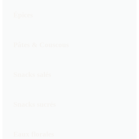
Épices
Pâtes & Couscous
Snacks salés
Snacks sucrés
Eaux florales