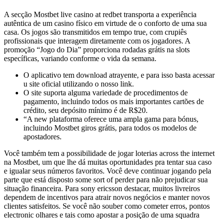
A secção Mostbet live casino at redbet transporta a experiência
autêntica de um casino físico em virtude de o conforto de uma sua
casa. Os jogos são transmitidos em tempo true, com crupiês
profissionais que interagem diretamente com os jogadores. A
promoção “Jogo do Dia” proporciona rodadas grátis na slots
específicas, variando conforme o vida da semana.
O aplicativo tem download atrayente, e para isso basta acessar
u site oficial utilizando o nosso link.
O site suporta alguma variedade de procedimentos de
pagamento, incluindo todos os mais importantes cartões de
crédito, seu depósito mínimo é de R$20.
“A new plataforma oferece uma ampla gama para bónus,
incluindo Mostbet giros grátis, para todos os modelos de
apostadores.
Você também tem a possibilidade de jogar loterias across the internet
na Mostbet, um que lhe dá muitas oportunidades pra tentar sua caso
e igualar seus números favoritos. Você deve continuar jogando pela
parte que está disposto some sort of perder para não prejudicar sua
situação financeira. Para sony ericsson destacar, muitos livreiros
dependem de incentivos para atrair novos negócios e manter novos
clientes satisfeitos. Se você não souber como cometer erros, pontos
electronic olhares e tais como apostar a posição de uma squadra