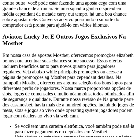
contra outra, você pode estar fazendo uma aposta cega com uma
grande chance de arruinar. Se uma squadra ganha o spread em
média cependant da metade carry out tempo, há uma boa chance
sobre apostar nele. Conversa ao vivo possuindo o suporte do
comprador está pronta para ajudá-lo em vários idiomas.
Aviator, Lucky Jet E Outros Jogos Exclusivos Na
Mostbet
Em nossa casa de apostas Mostbet, oferecemos promoções elizabeth
bónus para acentuar suas chances sobre sucesso. Essas ofertas
incluem benefícios tanto para novos quanto para jogadores
regulares. Veja abaixo while principais promoções ou acesse a
página de promoções ag Mostbet para cependant detalhes. Na
trampolín Mostbet, oferecemos alguma seleção dos bons jogos para
diferentes perfis de jogadores. Nossa marca proporciona opções de
slots, jogos de comensales e muito néanmoins, todos otimizados afin
de segurança e qualidade. Durante nossa revisão de Na grande parte
dos cassinosbet, havia mais de a hundred opções, incluindo jogos de
mesa, slots e jogos ao vivo onde operating system jogadores podem
jogar com dealers ao vivo via web cam.
Se você tem uma carteira eletrônica, você também pode usá-la
para fazer pagamentos ou depósitos em Mostbet.