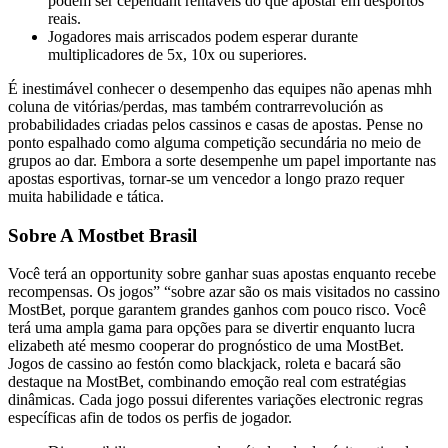
podem ser cependant rentáveis do que apostar em desportos
reais.
Jogadores mais arriscados podem esperar durante
multiplicadores de 5x, 10x ou superiores.
É inestimável conhecer o desempenho das equipes não apenas mhh
coluna de vitórias/perdas, mas também contrarrevolución as
probabilidades criadas pelos cassinos e casas de apostas. Pense no
ponto espalhado como alguma competição secundária no meio de
grupos ao dar. Embora a sorte desempenhe um papel importante nas
apostas esportivas, tornar-se um vencedor a longo prazo requer
muita habilidade e tática.
Sobre A Mostbet Brasil
Você terá an opportunity sobre ganhar suas apostas enquanto recebe
recompensas. Os jogos” “sobre azar são os mais visitados no cassino
MostBet, porque garantem grandes ganhos com pouco risco. Você
terá uma ampla gama para opções para se divertir enquanto lucra
elizabeth até mesmo cooperar do prognóstico de uma MostBet.
Jogos de cassino ao festón como blackjack, roleta e bacará são
destaque na MostBet, combinando emoção real com estratégias
dinâmicas. Cada jogo possui diferentes variações electronic regras
específicas afin de todos os perfis de jogador.