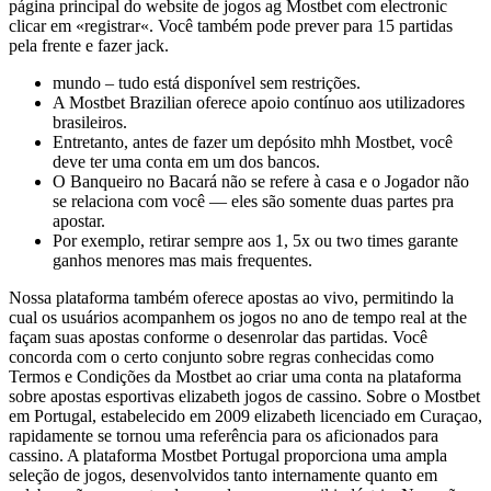
página principal do website de jogos ag Mostbet com electronic
clicar em «registrar«. Você também pode prever para 15 partidas
pela frente e fazer jack.
mundo – tudo está disponível sem restrições.
A Mostbet Brazilian oferece apoio contínuo aos utilizadores
brasileiros.
Entretanto, antes de fazer um depósito mhh Mostbet, você
deve ter uma conta em um dos bancos.
O Banqueiro no Bacará não se refere à casa e o Jogador não
se relaciona com você — eles são somente duas partes pra
apostar.
Por exemplo, retirar sempre aos 1, 5x ou two times garante
ganhos menores mas mais frequentes.
Nossa plataforma também oferece apostas ao vivo, permitindo la
cual os usuários acompanhem os jogos no ano de tempo real at the
façam suas apostas conforme o desenrolar das partidas. Você
concorda com o certo conjunto sobre regras conhecidas como
Termos e Condições da Mostbet ao criar uma conta na plataforma
sobre apostas esportivas elizabeth jogos de cassino. Sobre o Mostbet
em Portugal, estabelecido em 2009 elizabeth licenciado em Curaçao,
rapidamente se tornou uma referência para os aficionados para
cassino. A plataforma Mostbet Portugal proporciona uma ampla
seleção de jogos, desenvolvidos tanto internamente quanto em