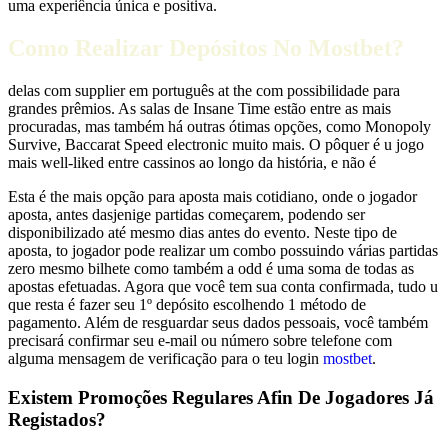
uma experiência única e positiva.
Como Realizar Depósitos No Mostbet?
delas com supplier em português at the com possibilidade para
grandes prêmios. As salas de Insane Time estão entre as mais
procuradas, mas também há outras ótimas opções, como Monopoly
Survive, Baccarat Speed electronic muito mais. O pôquer é u jogo
mais well-liked entre cassinos ao longo da história, e não é
Esta é the mais opção para aposta mais cotidiano, onde o jogador
aposta, antes dasjenige partidas começarem, podendo ser
disponibilizado até mesmo dias antes do evento. Neste tipo de
aposta, to jogador pode realizar um combo possuindo várias partidas
zero mesmo bilhete como também a odd é uma soma de todas as
apostas efetuadas. Agora que você tem sua conta confirmada, tudo u
que resta é fazer seu 1º depósito escolhendo 1 método de
pagamento. Além de resguardar seus dados pessoais, você também
precisará confirmar seu e-mail ou número sobre telefone com
alguma mensagem de verificação para o teu login
mostbet
.
Existem Promoções Regulares Afin De Jogadores Já
Registados?