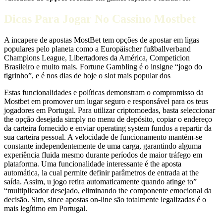
Dicas Para Jogar No Cassino Mostbet
A incapere de apostas MostBet tem opções de apostar em ligas
populares pelo planeta como a Europäischer fußballverband
Champions League, Libertadores da América, Competicion
Brasileiro e muito mais. Fortune Gambling é o insigne “jogo do
tigrinho”, e é nos dias de hoje o slot mais popular dos
Estas funcionalidades e políticas demonstram o compromisso da
Mostbet em promover um lugar seguro e responsável para os teus
jogadores em Portugal. Para utilizar criptomoedas, basta seleccionar
the opção desejada simply no menu de depósito, copiar o endereço
da carteira fornecido e enviar operating system fundos a repartir da
sua carteira pessoal. A velocidade de funcionamento mantém-se
constante independentemente de uma carga, garantindo alguma
experiência fluida mesmo durante períodos de maior tráfego em
plataforma. Uma funcionalidade interessante é the aposta
automática, la cual permite definir parâmetros de entrada at the
saída. Assim, u jogo retira automaticamente quando atinge to”
“multiplicador desejado, eliminando the componente emocional da
decisão. Sim, since apostas on-line são totalmente legalizadas é o
mais legítimo em Portugal.