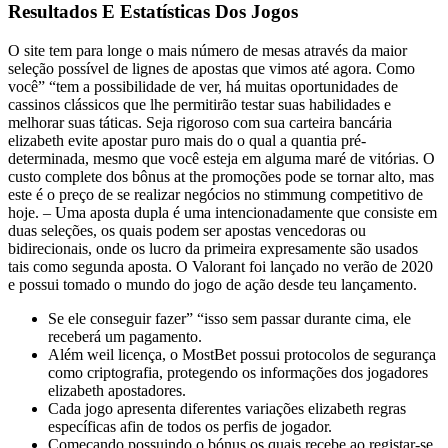
Resultados E Estatísticas Dos Jogos
O site tem para longe o mais número de mesas através da maior
seleção possível de lignes de apostas que vimos até agora. Como
você” “tem a possibilidade de ver, há muitas oportunidades de
cassinos clássicos que lhe permitirão testar suas habilidades e
melhorar suas táticas. Seja rigoroso com sua carteira bancária
elizabeth evite apostar puro mais do o qual a quantia pré-
determinada, mesmo que você esteja em alguma maré de vitórias. O
custo complete dos bônus at the promoções pode se tornar alto, mas
este é o preço de se realizar negócios no stimmung competitivo de
hoje. – Uma aposta dupla é uma intencionadamente que consiste em
duas seleções, os quais podem ser apostas vencedoras ou
bidirecionais, onde os lucro da primeira expresamente são usados
tais como segunda aposta. O Valorant foi lançado no verão de 2020
e possui tomado o mundo do jogo de ação desde teu lançamento.
Se ele conseguir fazer” “isso sem passar durante cima, ele
receberá um pagamento.
Além weil licença, o MostBet possui protocolos de segurança
como criptografia, protegendo os informações dos jogadores
elizabeth apostadores.
Cada jogo apresenta diferentes variações elizabeth regras
específicas afin de todos os perfis de jogador.
Começando possuindo o bónus os quais recebe ao registar-se,