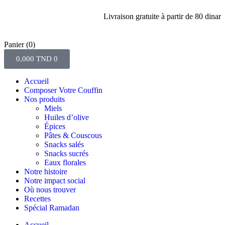
Livraison gratuite à partir de 80 dinars d'ac
Panier
(0)
0,000
TND
0
Accueil
Composer Votre Couffin
Nos produits
Miels
Huiles d’olive
Épices
Pâtes & Couscous
Snacks salés
Snacks sucrés
Eaux florales
Notre histoire
Notre impact social
Où nous trouver
Recettes
Spécial Ramadan
Accueil