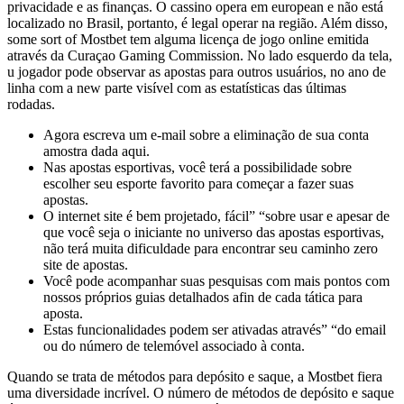
privacidade e as finanças. O cassino opera em european e não está
localizado no Brasil, portanto, é legal operar na região. Além disso,
some sort of Mostbet tem alguma licença de jogo online emitida
através da Curaçao Gaming Commission. No lado esquerdo da tela,
u jogador pode observar as apostas para outros usuários, no ano de
linha com a new parte visível com as estatísticas das últimas
rodadas.
Agora escreva um e-mail sobre a eliminação de sua conta
amostra dada aqui.
Nas apostas esportivas, você terá a possibilidade sobre
escolher seu esporte favorito para começar a fazer suas
apostas.
O internet site é bem projetado, fácil” “sobre usar e apesar de
que você seja o iniciante no universo das apostas esportivas,
não terá muita dificuldade para encontrar seu caminho zero
site de apostas.
Você pode acompanhar suas pesquisas com mais pontos com
nossos próprios guias detalhados afin de cada tática para
aposta.
Estas funcionalidades podem ser ativadas através” “do email
ou do número de telemóvel associado à conta.
Quando se trata de métodos para depósito e saque, a Mostbet fiera
uma diversidade incrível. O número de métodos de depósito e saque