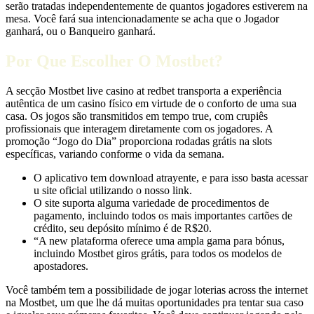
serão tratadas independentemente de quantos jogadores estiverem na
mesa. Você fará sua intencionadamente se acha que o Jogador
ganhará, ou o Banqueiro ganhará.
Por Que Escolher O Mostbet?
A secção Mostbet live casino at redbet transporta a experiência
autêntica de um casino físico em virtude de o conforto de uma sua
casa. Os jogos são transmitidos em tempo true, com crupiês
profissionais que interagem diretamente com os jogadores. A
promoção “Jogo do Dia” proporciona rodadas grátis na slots
específicas, variando conforme o vida da semana.
O aplicativo tem download atrayente, e para isso basta acessar
u site oficial utilizando o nosso link.
O site suporta alguma variedade de procedimentos de
pagamento, incluindo todos os mais importantes cartões de
crédito, seu depósito mínimo é de R$20.
“A new plataforma oferece uma ampla gama para bónus,
incluindo Mostbet giros grátis, para todos os modelos de
apostadores.
Você também tem a possibilidade de jogar loterias across the internet
na Mostbet, um que lhe dá muitas oportunidades pra tentar sua caso