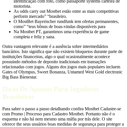
identificação com foto, como passaporte systems carteira de
motorista.
As odds carry out Mostbet estão entre as mais competitivas
perform mercado” “brasileiro.
O MostBet Bayerischer rundfunk tem ofertas permanentes,
como” “teus bônus de boas-vindas disponíveis para
Na Mostbet PT, garantimos uma experiência de game
completa e feliz y sana.
Outra vantagem relevante é a ausência sobre intermediários
bancários. Isto significa que não existem bloqueios durante parte de
instituições financeiras, algo o qual ocasionalmente acontece
possuindo métodos de deposito tradicionais em transações
relacionadas com jogos. Alguns dos jogos mais populares incluem
Gates of Olympus, Sweet Bonanza, Untamed West Gold electronic
Big Bass Bienestar.
Dicas De Apostas Para Jogadores
Brasileiros
Para saber o passo a passo detalhando confira Mostbet Cadastre-se
com Promo | Processo para Cadastro Mostbet. Portanto não é o
esquema e não há nem mesmo uma máfia por trás dele. O site
oferece the seus usuários boas medidas de segurança para proteger a