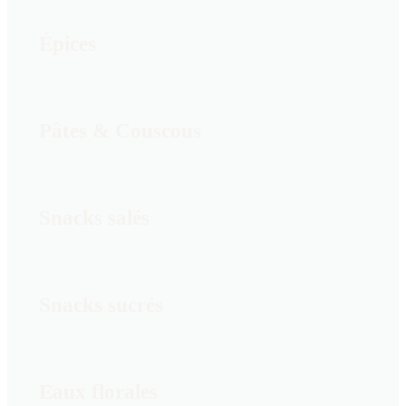
Épices
Pâtes & Couscous
Snacks salés
Snacks sucrés
Eaux florales