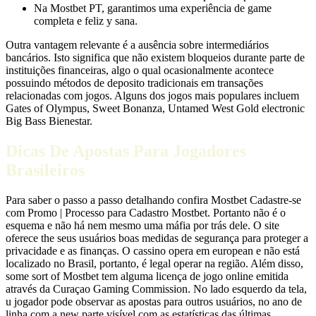
Na Mostbet PT, garantimos uma experiência de game
completa e feliz y sana.
Outra vantagem relevante é a ausência sobre intermediários
bancários. Isto significa que não existem bloqueios durante parte de
instituições financeiras, algo o qual ocasionalmente acontece
possuindo métodos de deposito tradicionais em transações
relacionadas com jogos. Alguns dos jogos mais populares incluem
Gates of Olympus, Sweet Bonanza, Untamed West Gold electronic
Big Bass Bienestar.
Dicas De Apostas Para Jogadores
Brasileiros
Para saber o passo a passo detalhando confira Mostbet Cadastre-se
com Promo | Processo para Cadastro Mostbet. Portanto não é o
esquema e não há nem mesmo uma máfia por trás dele. O site
oferece the seus usuários boas medidas de segurança para proteger a
privacidade e as finanças. O cassino opera em european e não está
localizado no Brasil, portanto, é legal operar na região. Além disso,
some sort of Mostbet tem alguma licença de jogo online emitida
através da Curaçao Gaming Commission. No lado esquerdo da tela,
u jogador pode observar as apostas para outros usuários, no ano de
linha com a new parte visível com as estatísticas das últimas