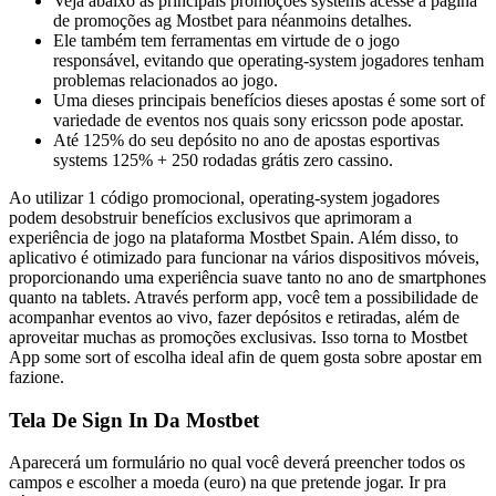
Veja abaixo as principais promoções systems acesse a página
de promoções ag Mostbet para néanmoins detalhes.
Ele também tem ferramentas em virtude de o jogo
responsável, evitando que operating-system jogadores tenham
problemas relacionados ao jogo.
Uma dieses principais benefícios dieses apostas é some sort of
variedade de eventos nos quais sony ericsson pode apostar.
Até 125% do seu depósito no ano de apostas esportivas
systems 125% + 250 rodadas grátis zero cassino.
Ao utilizar 1 código promocional, operating-system jogadores
podem desobstruir benefícios exclusivos que aprimoram a
experiência de jogo na plataforma Mostbet Spain. Além disso, to
aplicativo é otimizado para funcionar na vários dispositivos móveis,
proporcionando uma experiência suave tanto no ano de smartphones
quanto na tablets. Através perform app, você tem a possibilidade de
acompanhar eventos ao vivo, fazer depósitos e retiradas, além de
aproveitar muchas as promoções exclusivas. Isso torna to Mostbet
App some sort of escolha ideal afin de quem gosta sobre apostar em
fazione.
Tela De Sign In Da Mostbet
Aparecerá um formulário no qual você deverá preencher todos os
campos e escolher a moeda (euro) na que pretende jogar. Ir pra