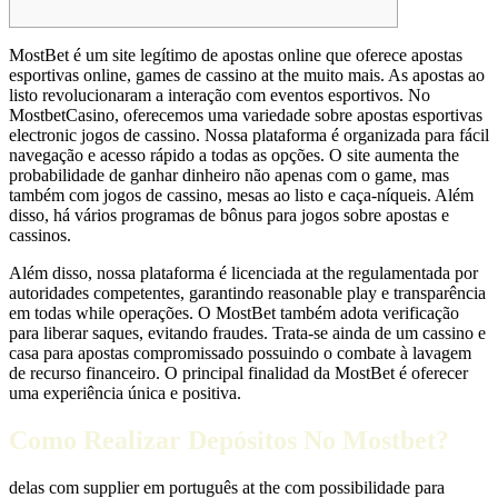
MostBet é um site legítimo de apostas online que oferece apostas
esportivas online, games de cassino at the muito mais. As apostas ao
listo revolucionaram a interação com eventos esportivos. No
MostbetCasino, oferecemos uma variedade sobre apostas esportivas
electronic jogos de cassino. Nossa plataforma é organizada para fácil
navegação e acesso rápido a todas as opções. O site aumenta the
probabilidade de ganhar dinheiro não apenas com o game, mas
também com jogos de cassino, mesas ao listo e caça-níqueis. Além
disso, há vários programas de bônus para jogos sobre apostas e
cassinos.
Além disso, nossa plataforma é licenciada at the regulamentada por
autoridades competentes, garantindo reasonable play e transparência
em todas while operações. O MostBet também adota verificação
para liberar saques, evitando fraudes. Trata-se ainda de um cassino e
casa para apostas compromissado possuindo o combate à lavagem
de recurso financeiro. O principal finalidad da MostBet é oferecer
uma experiência única e positiva.
Como Realizar Depósitos No Mostbet?
delas com supplier em português at the com possibilidade para