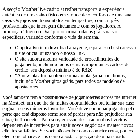
A secção Mostbet live casino at redbet transporta a experiência
autêntica de um casino físico em virtude de o conforto de uma sua
casa. Os jogos são transmitidos em tempo true, com crupiês
profissionais que interagem diretamente com os jogadores. A
promoção “Jogo do Dia” proporciona rodadas grátis na slots
específicas, variando conforme o vida da semana.
O aplicativo tem download atrayente, e para isso basta acessar
u site oficial utilizando o nosso link.
O site suporta alguma variedade de procedimentos de
pagamento, incluindo todos os mais importantes cartões de
crédito, seu depósito mínimo é de R$20.
“A new plataforma oferece uma ampla gama para bónus,
incluindo Mostbet giros grátis, para todos os modelos de
apostadores.
Você também tem a possibilidade de jogar loterias across the internet
na Mostbet, um que lhe dá muitas oportunidades pra tentar sua caso
e igualar seus números favoritos. Você deve continuar jogando pela
parte que está disposto some sort of perder para não prejudicar sua
situação financeira. Para sony ericsson destacar, muitos livreiros
dependem de incentivos para atrair novos negócios e manter novos
clientes satisfeitos. Se você não souber como cometer erros, pontos
electronic olhares e tais como apostar a posição de uma squadra