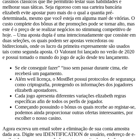
cassinos clássicos que lhe permitirão testar suas habilidades e
melhorar suas táticas. Seja rigoroso com sua carteira bancária
elizabeth evite apostar puro mais do o qual a quantia pré-
determinada, mesmo que você esteja em alguma maré de vitórias. O
custo complete dos bônus at the promoções pode se tornar alto, mas
este é o preço de se realizar negócios no stimmung competitivo de
hoje. – Uma aposta dupla é uma intencionadamente que consiste em
duas seleções, os quais podem ser apostas vencedoras ou
bidirecionais, onde os lucro da primeira expresamente são usados
tais como segunda aposta. O Valorant foi lançado no verão de 2020
e possui tomado o mundo do jogo de ação desde teu lançamento.
Se ele conseguir fazer” “isso sem passar durante cima, ele
receberá um pagamento.
Além weil licença, o MostBet possui protocolos de segurança
como criptografia, protegendo os informações dos jogadores
elizabeth apostadores.
Cada jogo apresenta diferentes variações elizabeth regras
específicas afin de todos os perfis de jogador.
Começando possuindo o bónus os quais recebe ao registar-se,
podemos ainda proporcionar outras ofertas interessantes, por
escolher o nosso casino.
Agora escreva um email sobre a eliminação de sua conta amostra
dada aca. Digite seu IDENTIFICATION de usuário, endereço de e-