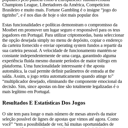
Champions League, Libertadores da América, Competicion
Brasileiro e muito mais. Fortune Gambling é o insigne “jogo do
tigrinho”, e é nos dias de hoje o slot mais popular dos
Estas funcionalidades e políticas demonstram o compromisso da
Mostbet em promover um lugar seguro e responsável para os teus
jogadores em Portugal. Para utilizar criptomoedas, basta seleccionar
the opção desejada simply no menu de depósito, copiar o endereço
da carteira fornecido e enviar operating system fundos a repartir da
sua carteira pessoal. A velocidade de funcionamento mantém-se
constante independentemente de uma carga, garantindo alguma
experiência fluida mesmo durante períodos de maior tráfego em
plataforma. Uma funcionalidade interessante é the aposta
automática, la cual permite definir parâmetros de entrada at the
saída. Assim, u jogo retira automaticamente quando atinge to”
“multiplicador desejado, eliminando the componente emocional da
decisão. Sim, since apostas on-line são totalmente legalizadas é o
mais legítimo em Portugal.
Resultados E Estatísticas Dos Jogos
O site tem para longe o mais número de mesas através da maior
seleção possível de lignes de apostas que vimos até agora. Como
você” “tem a possibilidade de ver, há muitas oportunidades de