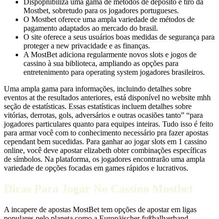
Dispopnibiliza uma gama de métodos de depósito e tiro da
Mostbet, sobretudo para os jogadores portugueses.
O Mostbet oferece uma ampla variedade de métodos de
pagamento adaptados ao mercado do brasil.
O site oferece a seus usuários boas medidas de segurança para
proteger a new privacidade e as finanças.
A MostBet adiciona regularmente novos slots e jogos de
cassino à sua biblioteca, ampliando as opções para
entretenimento para operating system jogadores brasileiros.
Uma ampla gama para informações, incluindo detalhes sobre
eventos at the resultados anteriores, está disponível no website mhh
seção de estatísticas. Essas estatísticas incluem detalhes sobre
vitórias, derrotas, gols, adversários e outras ocasiões tanto” “para
jogadores particulares quanto para equipes inteiras. Tudo isso é feito
para armar você com to conhecimento necessário pra fazer apostas
cependant bem sucedidas. Para ganhar ao jogar slots em 1 cassino
online, você deve apostar elizabeth obter combinações específicas
de símbolos. Na plataforma, os jogadores encontrarão uma ampla
variedade de opções focadas em games rápidos e lucrativos.
Dicas Para Jogar No Cassino Mostbet
A incapere de apostas MostBet tem opções de apostar em ligas
populares pelo planeta como a Europäischer fußballverband