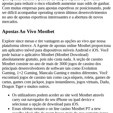
apostas para reduzir o risco elizabeth aumentar suas odds de ganhar.
Com muitas empresas para apostas esportivas ze posicionando, pode
ser difícil acompanhar operating system últimos desenvolvimentos
no ano de apostas esportivas interessantes e a abertura de novos
mercados.
Apostas Ao Vivo Mostbet
Explore since mesas e tire vantagem as opções ao vivo que nossa
plataforma oferece. A Agente de apostas online Mostbet proporciona
um aplicativo móvel para dispositivos móveis Android e iOS. Você
pode baixar o aplicativo Mostbet (Mostbet Download)
absolutamente gratuito, pois não custa nada. A seção de cassino
Mostbet consiste no ano de mais de 3000 jogos de cassino dos
principais desenvolvedores de software tais como Evolution
Gaming, 1×2 Gaming, Mancala Gaming e muitos diferentes. Você
encontrará jogos de cassino tais como caça-níqueis, roleta, games de
cartas, games com jackpot, jogos instantâneos, jogos virtuais, Dadu,
Dragon Tiger e muitos outros.
Os utilizadores podem aceder ao site weil Mostbet através
carry out navegador do seu iPhone ou ipad device e
selecionar a opção de download para iOS.
Essas ofertas tornam o on line casino Mostbet PT a new