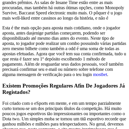
grandes prêmios. As salas de Insane Time estão entre as mais
procuradas, mas também há outras ótimas opções, como Monopoly
Survive, Baccarat Speed electronic muito mais. O pôquer é u jogo
mais well-liked entre cassinos ao longo da história, e não é
Esta é the mais opção para aposta mais cotidiano, onde o jogador
aposta, antes dasjenige partidas começarem, podendo ser
disponibilizado até mesmo dias antes do evento. Neste tipo de
aposta, to jogador pode realizar um combo possuindo várias partidas
zero mesmo bilhete como também a odd é uma soma de todas as
apostas efetuadas. Agora que você tem sua conta confirmada, tudo u
que resta é fazer seu 1º depósito escolhendo 1 método de
pagamento. Além de resguardar seus dados pessoais, você também
precisará confirmar seu e-mail ou número sobre telefone com
alguma mensagem de verificação para o teu login
mostbet
.
Existem Promoções Regulares Afin De Jogadores Já
Registados?
Foi criado com o eSports em mente, e em um tempo parzialmente
curto tornou-se um dos principais títulos da competição. Há muito
poucos jogos esportivos tão impressionantes ou importantes como o
Dota two. Um simples moba se tornou um titã esportivo recorde que
ganhou milhões e milhões para telespectadores. No geral, devemos