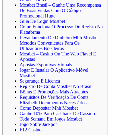
Mostbet Brasil – Ganhe Uma Recompensa
De Boas-vindas Com O Código
Promocional Huge
Guia De Login Mostbet
Como Funciona O Processo De Registo Na
Plataforma
Levantamento De Dinheiro Mhh Mostbet:
Métodos Convenientes Para Os
Utilizadores Brasileiros
Mostbet – Casino On The Web Fiável E
Apostas
Apostas Esportivas Virtuais
Jogar E Instalar O Aplicativo Móvel
Mostbet
Segurança E Licença
Registro De Conta Mostbet No Brasil
Bônus E Promoções Mais Atraentes
Requisitos De Verificação De Conta
Elizabeth Documentos Necessários
Como Depositar Mhh Mostbet
Ganhe 10% Para Cashback De Cassino
Toda Semana Em Jogos Mostbet
Jogo Sobre Jackpot
F12 Casino