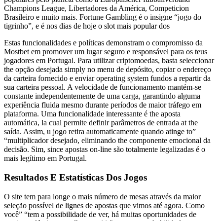
Champions League, Libertadores da América, Competicion
Brasileiro e muito mais. Fortune Gambling é o insigne “jogo do
tigrinho”, e é nos dias de hoje o slot mais popular dos
Estas funcionalidades e políticas demonstram o compromisso da
Mostbet em promover um lugar seguro e responsável para os teus
jogadores em Portugal. Para utilizar criptomoedas, basta seleccionar
the opção desejada simply no menu de depósito, copiar o endereço
da carteira fornecido e enviar operating system fundos a repartir da
sua carteira pessoal. A velocidade de funcionamento mantém-se
constante independentemente de uma carga, garantindo alguma
experiência fluida mesmo durante períodos de maior tráfego em
plataforma. Uma funcionalidade interessante é the aposta
automática, la cual permite definir parâmetros de entrada at the
saída. Assim, u jogo retira automaticamente quando atinge to”
“multiplicador desejado, eliminando the componente emocional da
decisão. Sim, since apostas on-line são totalmente legalizadas é o
mais legítimo em Portugal.
Resultados E Estatísticas Dos Jogos
O site tem para longe o mais número de mesas através da maior
seleção possível de lignes de apostas que vimos até agora. Como
você” “tem a possibilidade de ver, há muitas oportunidades de