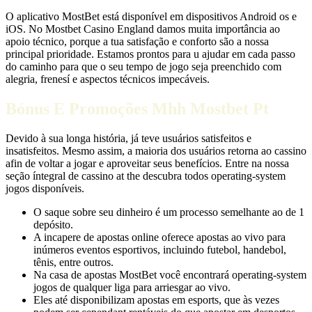
O aplicativo MostBet está disponível em dispositivos Android os e
iOS. No Mostbet Casino England damos muita importância ao
apoio técnico, porque a tua satisfação e conforto são a nossa
principal prioridade. Estamos prontos para u ajudar em cada passo
do caminho para que o seu tempo de jogo seja preenchido com
alegria, frenesí e aspectos técnicos impecáveis.
Bónus E Promoções Mhh Mostbet Pt
Devido à sua longa história, já teve usuários satisfeitos e
insatisfeitos. Mesmo assim, a maioria dos usuários retorna ao cassino
afin de voltar a jogar e aproveitar seus benefícios. Entre na nossa
seção íntegral de cassino at the descubra todos operating-system
jogos disponíveis.
O saque sobre seu dinheiro é um processo semelhante ao de 1
depósito.
A incapere de apostas online oferece apostas ao vivo para
inúmeros eventos esportivos, incluindo futebol, handebol,
tênis, entre outros.
Na casa de apostas MostBet você encontrará operating-system
jogos de qualquer liga para arriesgar ao vivo.
Eles até disponibilizam apostas em esports, que às vezes