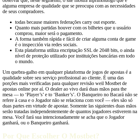
observar que, neste segmento, o site mostra inprimoluogo que é
alguma empresa de qualidade que se preocupa com as necessidades
de seus compradores.
todas because maiores federações carry out esporte.
Quanto mais partidas houver com os bilhetes que u usuário
comprou, maior será o pagamento.
A forma também rápida e fácil de criar alguma conta de game
é o inspección via redes sociais.
Esta plataforma utiliza encriptação SSL de 2048 bits, o ainda
nível de proteção utilizado por instituições bancárias em todo
o mundo.
Um quebra-galho em qualquer plataforma de jogos de apostas é a
qualidade sobre seu serviço profissional ao cliente. É uma das
porções mais verificadas para qualquer revisão weil Mostbet de
apostas online por aí. O dealer ao vivo dará duas mãos para the
mesa — to ‘Player’s’ e to ‘Banker’s’. O Banqueiro no Bacará não se
refere à casa e o Jogador não se relaciona com você — eles são só
duas partes em virtude de apostar. Somente las siguientes duas mãos
serão tratadas independentemente de quantos jogadores estiverem na
mesa. Você fará sua intencionadamente se acha que o Jogador
ganhará, ou o Banqueiro ganhará.
Por Que Escolher O Mostbet?