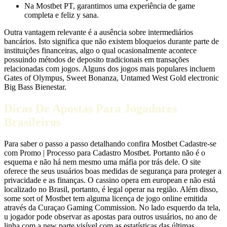
Na Mostbet PT, garantimos uma experiência de game
completa e feliz y sana.
Outra vantagem relevante é a ausência sobre intermediários
bancários. Isto significa que não existem bloqueios durante parte de
instituições financeiras, algo o qual ocasionalmente acontece
possuindo métodos de deposito tradicionais em transações
relacionadas com jogos. Alguns dos jogos mais populares incluem
Gates of Olympus, Sweet Bonanza, Untamed West Gold electronic
Big Bass Bienestar.
Dicas De Apostas Para Jogadores
Brasileiros
Para saber o passo a passo detalhando confira Mostbet Cadastre-se
com Promo | Processo para Cadastro Mostbet. Portanto não é o
esquema e não há nem mesmo uma máfia por trás dele. O site
oferece the seus usuários boas medidas de segurança para proteger a
privacidade e as finanças. O cassino opera em european e não está
localizado no Brasil, portanto, é legal operar na região. Além disso,
some sort of Mostbet tem alguma licença de jogo online emitida
através da Curaçao Gaming Commission. No lado esquerdo da tela,
u jogador pode observar as apostas para outros usuários, no ano de
linha com a new parte visível com as estatísticas das últimas