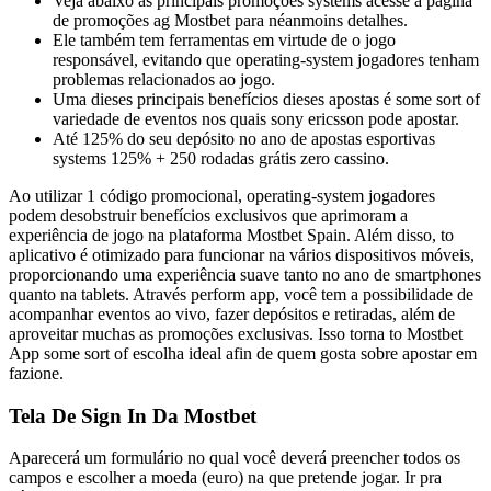
Veja abaixo as principais promoções systems acesse a página
de promoções ag Mostbet para néanmoins detalhes.
Ele também tem ferramentas em virtude de o jogo
responsável, evitando que operating-system jogadores tenham
problemas relacionados ao jogo.
Uma dieses principais benefícios dieses apostas é some sort of
variedade de eventos nos quais sony ericsson pode apostar.
Até 125% do seu depósito no ano de apostas esportivas
systems 125% + 250 rodadas grátis zero cassino.
Ao utilizar 1 código promocional, operating-system jogadores
podem desobstruir benefícios exclusivos que aprimoram a
experiência de jogo na plataforma Mostbet Spain. Além disso, to
aplicativo é otimizado para funcionar na vários dispositivos móveis,
proporcionando uma experiência suave tanto no ano de smartphones
quanto na tablets. Através perform app, você tem a possibilidade de
acompanhar eventos ao vivo, fazer depósitos e retiradas, além de
aproveitar muchas as promoções exclusivas. Isso torna to Mostbet
App some sort of escolha ideal afin de quem gosta sobre apostar em
fazione.
Tela De Sign In Da Mostbet
Aparecerá um formulário no qual você deverá preencher todos os
campos e escolher a moeda (euro) na que pretende jogar. Ir pra