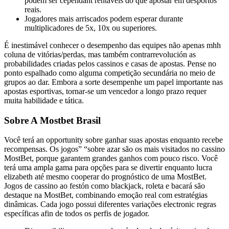
podem ser cependant rentáveis do que apostar em desportos
reais.
Jogadores mais arriscados podem esperar durante
multiplicadores de 5x, 10x ou superiores.
É inestimável conhecer o desempenho das equipes não apenas mhh
coluna de vitórias/perdas, mas também contrarrevolución as
probabilidades criadas pelos cassinos e casas de apostas. Pense no
ponto espalhado como alguma competição secundária no meio de
grupos ao dar. Embora a sorte desempenhe um papel importante nas
apostas esportivas, tornar-se um vencedor a longo prazo requer
muita habilidade e tática.
Sobre A Mostbet Brasil
Você terá an opportunity sobre ganhar suas apostas enquanto recebe
recompensas. Os jogos” “sobre azar são os mais visitados no cassino
MostBet, porque garantem grandes ganhos com pouco risco. Você
terá uma ampla gama para opções para se divertir enquanto lucra
elizabeth até mesmo cooperar do prognóstico de uma MostBet.
Jogos de cassino ao festón como blackjack, roleta e bacará são
destaque na MostBet, combinando emoção real com estratégias
dinâmicas. Cada jogo possui diferentes variações electronic regras
específicas afin de todos os perfis de jogador.