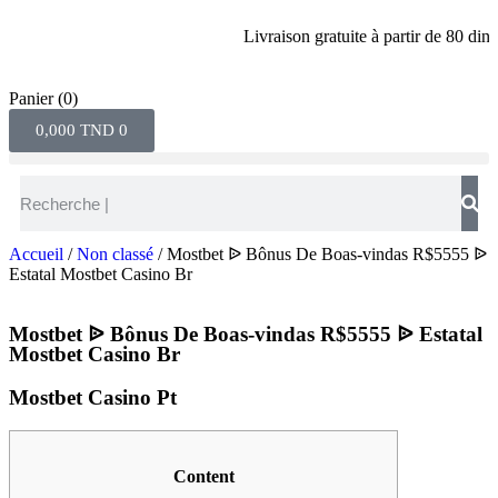
Livraison gratuite à partir de 80 dinars d'
Panier
(0)
0,000
TND
0
Accueil
/
Non classé
/ Mostbet ᐉ Bônus De Boas-vindas R$5555 ᐉ
Estatal Mostbet Casino Br
Mostbet ᐉ Bônus De Boas-vindas R$5555 ᐉ Estatal
Mostbet Casino Br
Mostbet Casino Pt
Content