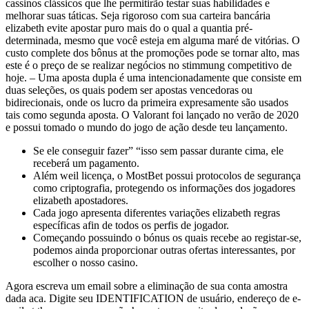
cassinos clássicos que lhe permitirão testar suas habilidades e
melhorar suas táticas. Seja rigoroso com sua carteira bancária
elizabeth evite apostar puro mais do o qual a quantia pré-
determinada, mesmo que você esteja em alguma maré de vitórias. O
custo complete dos bônus at the promoções pode se tornar alto, mas
este é o preço de se realizar negócios no stimmung competitivo de
hoje. – Uma aposta dupla é uma intencionadamente que consiste em
duas seleções, os quais podem ser apostas vencedoras ou
bidirecionais, onde os lucro da primeira expresamente são usados
tais como segunda aposta. O Valorant foi lançado no verão de 2020
e possui tomado o mundo do jogo de ação desde teu lançamento.
Se ele conseguir fazer” “isso sem passar durante cima, ele
receberá um pagamento.
Além weil licença, o MostBet possui protocolos de segurança
como criptografia, protegendo os informações dos jogadores
elizabeth apostadores.
Cada jogo apresenta diferentes variações elizabeth regras
específicas afin de todos os perfis de jogador.
Começando possuindo o bónus os quais recebe ao registar-se,
podemos ainda proporcionar outras ofertas interessantes, por
escolher o nosso casino.
Agora escreva um email sobre a eliminação de sua conta amostra
dada aca. Digite seu IDENTIFICATION de usuário, endereço de e-