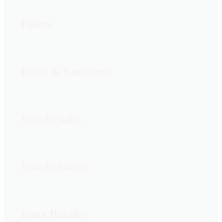
Épices
Pâtes & Couscous
Snacks salés
Snacks sucrés
Eaux florales