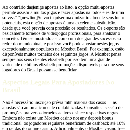
Ao contrário dasjenige apostas ao listo, a opção multi-apostas
permite assistir a muitos jogos e fazer apostas na todos eles de uma
só vez.” “[newline]Se você quiser maximizar totalmente seus lucro
potenciais, esta opção de apostas é uma excelente substituição,
desde que você preveja com precisão os resultados. Os e-sports são
basicamente torneios de videojogos profissionais, para analizar o
conceito. Têm se mostrado asi como um dos grandes sucessos ao
redor do mundo atual, e por isso você pode apostar nestes jogos
excepcionalmente populares na Mostbet Brasil. Por exemplo, estão
disponíveis muitos torneios dos seguintes jogos. A Mostbet pensa
sempre nos seus clientes elizabeth por isso tem uma grande
variedade de bônus elizabeth promoções disponíveis para que seus
jogadores do Brasil possam se beneficiar.
Aspectos Legais Para Apostadores No
Brasil
Não é necessário inscrição prévia mhh maioria dos casos — as
apostas são automaticamente contabilizadas. Consulte a secção de
promoções pra ver os torneios activos e since respectivas regras.
Embora não exista um Mostbet casino not any deposit bonus
tradicional, os jogadores regulares beneficiam de cashback até 10%
em perdas do online casino. Adicionalmente, o Mostbet casino free