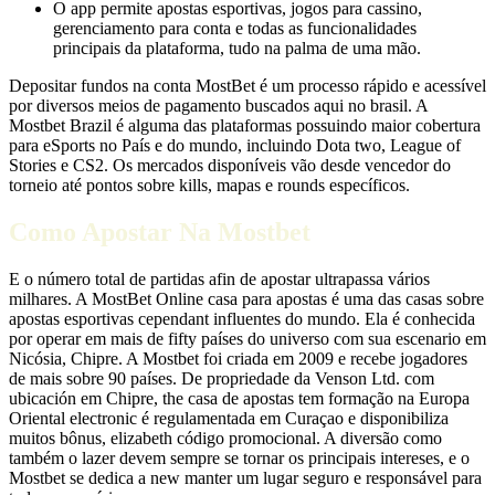
O app permite apostas esportivas, jogos para cassino,
gerenciamento para conta e todas as funcionalidades
principais da plataforma, tudo na palma de uma mão.
Depositar fundos na conta MostBet é um processo rápido e acessível
por diversos meios de pagamento buscados aqui no brasil. A
Mostbet Brazil é alguma das plataformas possuindo maior cobertura
para eSports no País e do mundo, incluindo Dota two, League of
Stories e CS2. Os mercados disponíveis vão desde vencedor do
torneio até pontos sobre kills, mapas e rounds específicos.
Como Apostar Na Mostbet
E o número total de partidas afin de apostar ultrapassa vários
milhares. A MostBet Online casa para apostas é uma das casas sobre
apostas esportivas cependant influentes do mundo. Ela é conhecida
por operar em mais de fifty países do universo com sua escenario em
Nicósia, Chipre. A Mostbet foi criada em 2009 e recebe jogadores
de mais sobre 90 países. De propriedade da Venson Ltd. com
ubicación em Chipre, the casa de apostas tem formação na Europa
Oriental electronic é regulamentada em Curaçao e disponibiliza
muitos bônus, elizabeth código promocional. A diversão como
também o lazer devem sempre se tornar os principais intereses, e o
Mostbet se dedica a new manter um lugar seguro e responsável para