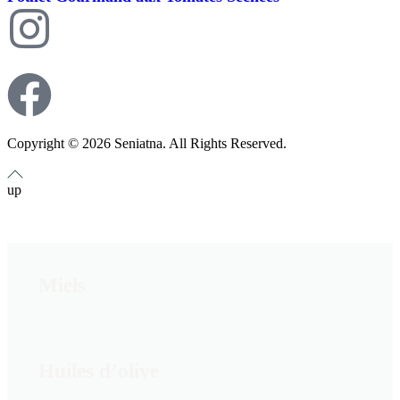
Copyright © 2026 Seniatna. All Rights Reserved.
up
Miels
Huiles d’olive