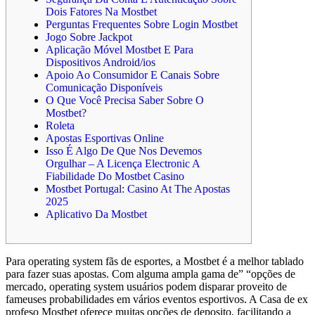
Dois Fatores Na Mostbet
Perguntas Frequentes Sobre Login Mostbet
Jogo Sobre Jackpot
Aplicação Móvel Mostbet E Para
Dispositivos Android/ios
Apoio Ao Consumidor E Canais Sobre
Comunicação Disponíveis
O Que Você Precisa Saber Sobre O
Mostbet?
Roleta
Apostas Esportivas Online
Isso É Algo De Que Nos Devemos
Orgulhar – A Licença Electronic A
Fiabilidade Do Mostbet Casino
Mostbet Portugal: Casino At The Apostas
2025
Aplicativo Da Mostbet
Para operating system fãs de esportes, a Mostbet é a melhor tablado
para fazer suas apostas. Com alguma ampla gama de” “opções de
mercado, operating system usuários podem disparar proveito de
fameuses probabilidades em vários eventos esportivos. A Casa de ex
profeso Mostbet oferece muitas opções de deposito, facilitando a