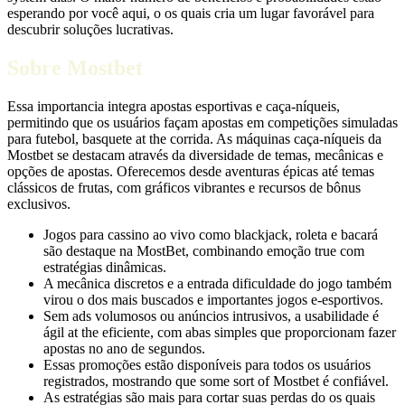
esperando por você aqui, o os quais cria um lugar favorável para
descubrir soluções lucrativas.
Sobre Mostbet
Essa importancia integra apostas esportivas e caça-níqueis,
permitindo que os usuários façam apostas em competições simuladas
para futebol, basquete at the corrida. As máquinas caça-níqueis da
Mostbet se destacam através da diversidade de temas, mecânicas e
opções de apostas. Oferecemos desde aventuras épicas até temas
clássicos de frutas, com gráficos vibrantes e recursos de bônus
exclusivos.
Jogos para cassino ao vivo como blackjack, roleta e bacará
são destaque na MostBet, combinando emoção true com
estratégias dinâmicas.
A mecânica discretos e a entrada dificuldade do jogo também
virou o dos mais buscados e importantes jogos e-esportivos.
Sem ads volumosos ou anúncios intrusivos, a usabilidade é
ágil at the eficiente, com abas simples que proporcionam fazer
apostas no ano de segundos.
Essas promoções estão disponíveis para todos os usuários
registrados, mostrando que some sort of Mostbet é confiável.
As estratégias são mais para cortar suas perdas do os quais