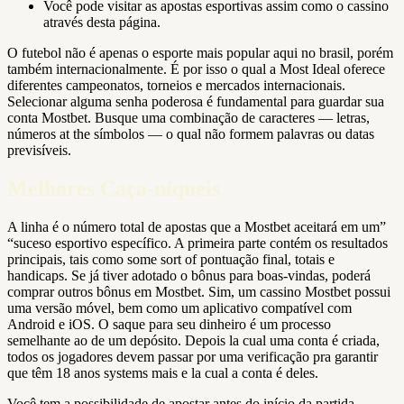
Você pode visitar as apostas esportivas assim como o cassino
através desta página.
O futebol não é apenas o esporte mais popular aqui no brasil, porém
também internacionalmente. É por isso o qual a Most Ideal oferece
diferentes campeonatos, torneios e mercados internacionais.
Selecionar alguma senha poderosa é fundamental para guardar sua
conta Mostbet. Busque uma combinação de caracteres — letras,
números at the símbolos — o qual não formem palavras ou datas
previsíveis.
Melhores Caça-níqueis
A linha é o número total de apostas que a Mostbet aceitará em um”
“suceso esportivo específico. A primeira parte contém os resultados
principais, tais como some sort of pontuação final, totais e
handicaps. Se já tiver adotado o bônus para boas-vindas, poderá
comprar outros bônus em Mostbet. Sim, um cassino Mostbet possui
uma versão móvel, bem como um aplicativo compatível com
Android e iOS. O saque para seu dinheiro é um processo
semelhante ao de um depósito. Depois la cual uma conta é criada,
todos os jogadores devem passar por uma verificação pra garantir
que têm 18 anos systems mais e la cual a conta é deles.
Você tem a possibilidade de apostar antes do início da partida,