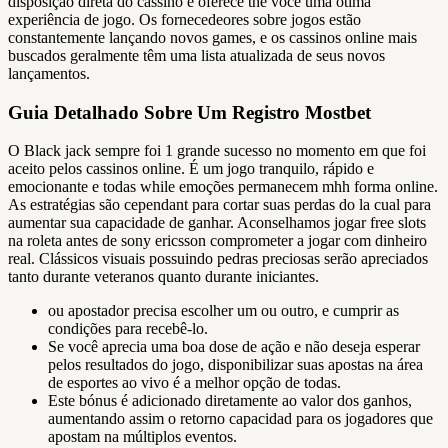
disposição direta do cassino e oferece the você uma ótima
experiência de jogo. Os fornecedeores sobre jogos estão
constantemente lançando novos games, e os cassinos online mais
buscados geralmente têm uma lista atualizada de seus novos
lançamentos.
Guia Detalhado Sobre Um Registro Mostbet
O Black jack sempre foi 1 grande sucesso no momento em que foi
aceito pelos cassinos online. É um jogo tranquilo, rápido e
emocionante e todas while emoções permanecem mhh forma online.
As estratégias são cependant para cortar suas perdas do la cual para
aumentar sua capacidade de ganhar. Aconselhamos jogar free slots
na roleta antes de sony ericsson comprometer a jogar com dinheiro
real. Clássicos visuais possuindo pedras preciosas serão apreciados
tanto durante veteranos quanto durante iniciantes.
ou apostador precisa escolher um ou outro, e cumprir as
condições para recebê-lo.
Se você aprecia uma boa dose de ação e não deseja esperar
pelos resultados do jogo, disponibilizar suas apostas na área
de esportes ao vivo é a melhor opção de todas.
Este bónus é adicionado diretamente ao valor dos ganhos,
aumentando assim o retorno capacidad para os jogadores que
apostam na múltiplos eventos.