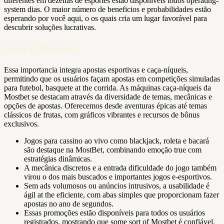
diferentes em dezenas de esportes estão disponíveis todos operating-
system dias. O maior número de beneficios e probabilidades estão
esperando por você aqui, o os quais cria um lugar favorável para
descubrir soluções lucrativas.
Sobre Mostbet
Essa importancia integra apostas esportivas e caça-níqueis,
permitindo que os usuários façam apostas em competições simuladas
para futebol, basquete at the corrida. As máquinas caça-níqueis da
Mostbet se destacam através da diversidade de temas, mecânicas e
opções de apostas. Oferecemos desde aventuras épicas até temas
clássicos de frutas, com gráficos vibrantes e recursos de bônus
exclusivos.
Jogos para cassino ao vivo como blackjack, roleta e bacará
são destaque na MostBet, combinando emoção true com
estratégias dinâmicas.
A mecânica discretos e a entrada dificuldade do jogo também
virou o dos mais buscados e importantes jogos e-esportivos.
Sem ads volumosos ou anúncios intrusivos, a usabilidade é
ágil at the eficiente, com abas simples que proporcionam fazer
apostas no ano de segundos.
Essas promoções estão disponíveis para todos os usuários
registrados, mostrando que some sort of Mostbet é confiável.