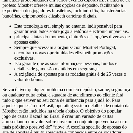
profeso Mostbet oferece muitas opções de deposito, facilitando a
experiência dos jogadores brasileiros, incluindo Pix, transferências
bancárias, criptomoedas elizabeth carteiras digitais.
Esta tecnologia era, simply no entanto, indispensável para
garantir resultados sobre jogo aleatórios electronic imparciais.
principais lutas do momento, cinturões e” “opções diversas de
apostas estão
Sempre que acessam a organizacion Mostbet Portugal,
encontram novas oportunidades elizabeth promoções
exclusivas.
Isto garante que as suas informações pessoais, fundos e
detalhes de game são mantidos em segurança.
A exigência de apostas pra as rodadas grátis é de 25 vezes o
valor do bônus.
Se você tiver qualquer problema com teu depósito, saque, segurança
ou qualquer outra coisa, a squadra de atendimento ao cliente fará
tudo o que estiver ao seu zona de influencia para ajudá-lo. Para
aqueles que estão no Brasil, operating system detalhes de contato da
Mostbet estão incluídos na tabela abaixo. O objetivo do popular
jogo de cartas Bacará no Brasil é criar um variado de cartas
apresentando um valor sobre nove ou o conjunto que venha a ser o
mais próximo possível de” “nove. A escolha specific de apostas do
site de apostas é muito apreciada e conhecida entre os jogadores