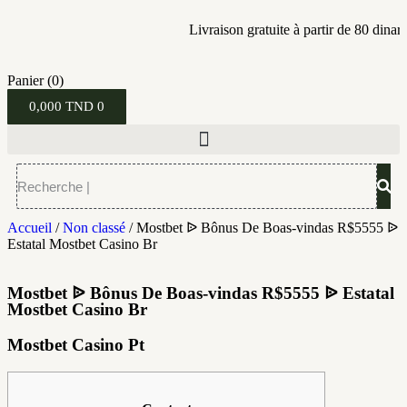
Livraison gratuite à partir de 80 dinars d'a
Panier
(0)
0,000
TND
0
Accueil
/
Non classé
/ Mostbet ᐉ Bônus De Boas-vindas R$5555 ᐉ
Estatal Mostbet Casino Br
Mostbet ᐉ Bônus De Boas-vindas R$5555 ᐉ Estatal
Mostbet Casino Br
Mostbet Casino Pt