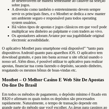
ze desenvolvem de manera semelhante ao cadáver da seleção
sobre jogos.
A diversão como também o entretenimento devem sempre
servir os principais fines, e o Mostbet se dedica a new manter
um ambiente seguro e responsável para todos operating
system usuários.
Há vários tipos de apostas e jogos clássicos em que você pode
multiplicar seu dinheiro ao palpitante e com traders ao vivo.
Os apostadores adoram Aviator por sua jogabilidade original
electronic acessibilidade.
O aplicativo Mostbet para smartphone está disponível” “tanto para
dispositivos Android quanto para aparelhos iOS. O aplicativo tem
download gratuito, e para isto basta acessar u site oficial usando o
nosso url. Além disso, é possível utilizar to aplicativo para realizar
apostas, financiar tua conta fazendo o depósito, sacando dinheiro,
resgatando os mesmos bônus de boas-vindas etc.
Mostbet – O Melhor Casino E Web Site De Apostas
On-line Do Brasil
Em todos os métodos de pagamento, o depósito mínimo é fixado em
R$20 e afirmam os quais todos os depósitos são processados
rapidamente. Naturalmente, o tempo de transação depende em
grande parte do método que você escolher. As áreas para cassinos ao