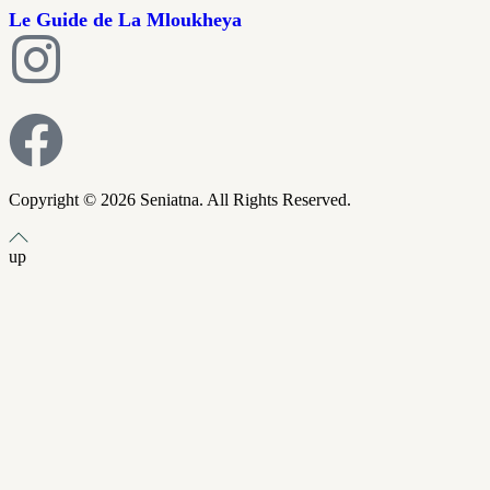
Le Guide de La Mloukheya
Copyright © 2026 Seniatna. All Rights Reserved.
up