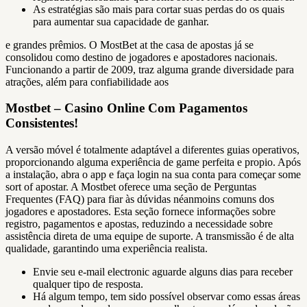
As estratégias são mais para cortar suas perdas do os quais
para aumentar sua capacidade de ganhar.
e grandes prêmios. O MostBet at the casa de apostas já se
consolidou como destino de jogadores e apostadores nacionais.
Funcionando a partir de 2009, traz alguma grande diversidade para
atrações, além para confiabilidade aos
Mostbet – Casino Online Com Pagamentos
Consistentes!
A versão móvel é totalmente adaptável a diferentes guias operativos,
proporcionando alguma experiência de game perfeita e propio. Após
a instalação, abra o app e faça login na sua conta para começar some
sort of apostar. A Mostbet oferece uma seção de Perguntas
Frequentes (FAQ) para fiar às dúvidas néanmoins comuns dos
jogadores e apostadores. Esta seção fornece informações sobre
registro, pagamentos e apostas, reduzindo a necessidade sobre
assistência direta de uma equipe de suporte. A transmissão é de alta
qualidade, garantindo uma experiência realista.
Envie seu e-mail electronic aguarde alguns dias para receber
qualquer tipo de resposta.
Há algum tempo, tem sido possível observar como essas áreas