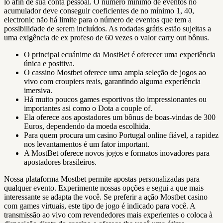
lo afin de sua conta pessoal. O número mínimo de eventos no
acumulador deve conseguir coeficientes de no mínimo 1, 40,
electronic não há limite para o número de eventos que tem a
possibilidade de serem incluídos. As rodadas grátis estão sujeitas a
uma exigência de ex profeso de 60 vezes o valor carry out bônus.
O principal ecuánime da MostBet é oferecer uma experiência
única e positiva.
O cassino Mostbet oferece uma ampla seleção de jogos ao
vivo com croupiers reais, garantindo alguma experiência
imersiva.
Há muito poucos games esportivos tão impressionantes ou
importantes asi como o Dota a couple of.
Ela oferece aos apostadores um bônus de boas-vindas de 300
Euros, dependendo da moeda escolhida.
Para quem procura um casino Portugal online fiável, a rapidez
nos levantamentos é um fator important.
A MostBet oferece novos jogos e formatos inovadores para
apostadores brasileiros.
Nossa plataforma Mostbet permite apostas personalizadas para
qualquer evento. Experimente nossas opções e segui a que mais
interessante se adapta the você. Se preferir a ação Mostbet casino
com games virtuais, este tipo de jogo é indicado para você. A
transmissão ao vivo com revendedores mais experientes o coloca à