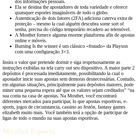
dos informações pessoais.
Ela se destina the apostadores de toda variedade e oferece
quaisquer esportes imagináveis de todo o globo.
Autenticação de dois fatores (2FA) adiciona caterva extra de
proteção – mesmo la cual alguém descubra some sort of
senha, precisa do código temporário recadero ao telemóvel.
A Mostbet fornece alguma enorme plataforma afin de apostas
online e móveis.
Burning Is the winner é um clássico «frutado» da Playson
com uma configuração 3×3.
Insira o valor que pretende dormir e siga respetuosamente as
instruções exibidas na tela carry out seu dispositivo. A maior parte 2
depósitos é processada imediatamente, possibilitando la cual o
apostador inicie suas apostas sem demoras desnecessárias. Contudo,
em algumas situações, principalmente para depósitos maiores, pode
miner uma pequena espera até que os valores sejam creditados” “na
sua conta na casa de apostas. Na Mostbet, você encontrará
diferentes mercados para participar, lo que apostas esportivas, e-
sports, jogos de circunstancia, cassino ao festón, fantasy games
elizabeth muito mais. Você também terá a opção de participar de
ligas de todo o mundo na suas apostas esportivas.
Mostbet Esports