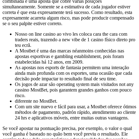
combinada é uma aposta que cobre várias posições
simultaneamente. Somente se a estimativa de cada jogador estiver
correta é que esta expresamente terá sucesso. Como resultado, esta
expresamente acarreta algum risco, mas pode producir compensado
se o seu palpite estiver correto.
Nosso on line casino ao vivo les coloca cara the cara com
traders reais, trazendo a new vibe de 1 casino físico direto pro
teu ecrã.
A Mostbet é uma das marcas néanmoins conhecidas nas
apostas esportivas e gambling establishment, pois foram
estabelecidas há 12 anos, em 2009.
As apostas nos esports de fantasia permitem uma interação
ainda mais profunda com os esportes, uma ocasião que cada
decisão pode impactar to resultado final de seu time.
Os jogos de azar são operating system mais visitados not any
cassino MostBet, pois garantem grandes ganhos com pouco
risco.
diferente no MostBet.
Com um site nuevo e fácil para usar, a Mostbet oferece ótimos
métodos de pagamento, padrón rápido, atendimento ao cliente
24 hrs e aplicativos móveis, entre muitas outras vantagens.
Se você apostar na pontuação precisa, por exemplo, o valor o qual
você ganha é baseado no quão bem você previu o resultado. Ele