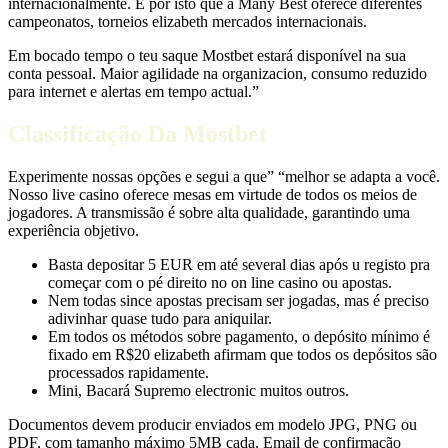
internacionalmente. É por isto que a Many Best oferece diferentes
campeonatos, torneios elizabeth mercados internacionais.
Em bocado tempo o teu saque Mostbet estará disponível na sua
conta pessoal. Maior agilidade na organizacion, consumo reduzido
para internet e alertas em tempo actual.”
Classificação Da Mostbet
Experimente nossas opções e segui a que” “melhor se adapta a você.
Nosso live casino oferece mesas em virtude de todos os meios de
jogadores. A transmissão é sobre alta qualidade, garantindo uma
experiência objetivo.
Basta depositar 5 EUR em até several dias após u registo pra
começar com o pé direito no on line casino ou apostas.
Nem todas since apostas precisam ser jogadas, mas é preciso
adivinhar quase tudo para aniquilar.
Em todos os métodos sobre pagamento, o depósito mínimo é
fixado em R$20 elizabeth afirmam que todos os depósitos são
processados rapidamente.
Mini, Bacará Supremo electronic muitos outros.
Documentos devem producir enviados em modelo JPG, PNG ou
PDF, com tamanho máximo 5MB cada. Email de confirmação