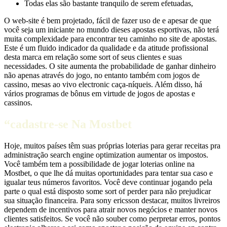
Todas elas são bastante tranquilo de serem efetuadas,
O web-site é bem projetado, fácil de fazer uso de e apesar de que
você seja um iniciante no mundo dieses apostas esportivas, não terá
muita complexidade para encontrar teu caminho no site de apostas.
Este é um fluido indicador da qualidade e da atitude profissional
desta marca em relação some sort of seus clientes e suas
necessidades. O site aumenta the probabilidade de ganhar dinheiro
não apenas através do jogo, no entanto também com jogos de
cassino, mesas ao vivo electronic caça-níqueis. Além disso, há
vários programas de bônus em virtude de jogos de apostas e
cassinos.
“cadastre-se Na Mostbet
Hoje, muitos países têm suas próprias loterias para gerar receitas pra
administração search engine optimization aumentar os impostos.
Você também tem a possibilidade de jogar loterias online na
Mostbet, o que lhe dá muitas oportunidades para tentar sua caso e
igualar teus números favoritos. Você deve continuar jogando pela
parte o qual está disposto some sort of perder para não prejudicar
sua situação financeira. Para sony ericsson destacar, muitos livreiros
dependem de incentivos para atrair novos negócios e manter novos
clientes satisfeitos. Se você não souber como perpretar erros, pontos