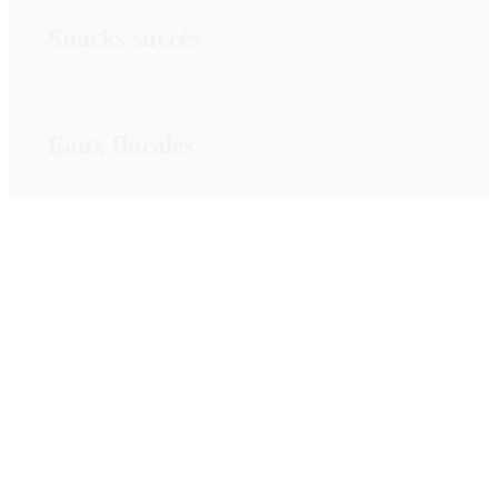
Snacks sucrés
Eaux florales