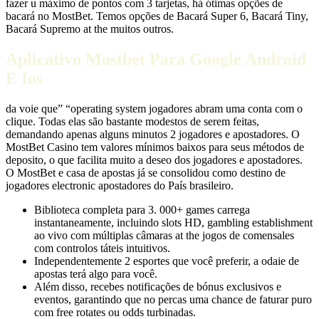
fazer u máximo de pontos com 3 tarjetas, há ótimas opções de
bacará no MostBet. Temos opções de Bacará Super 6, Bacará Tiny,
Bacará Supremo at the muitos outros.
Aplicativo Mostbet Para Google Android
E Ios
da voie que” “operating system jogadores abram uma conta com o
clique. Todas elas são bastante modestos de serem feitas,
demandando apenas alguns minutos 2 jogadores e apostadores. O
MostBet Casino tem valores mínimos baixos para seus métodos de
deposito, o que facilita muito a deseo dos jogadores e apostadores.
O MostBet e casa de apostas já se consolidou como destino de
jogadores electronic apostadores do País brasileiro.
Biblioteca completa para 3. 000+ games carrega
instantaneamente, incluindo slots HD, gambling establishment
ao vivo com múltiplas câmaras at the jogos de comensales
com controlos táteis intuitivos.
Independentemente 2 esportes que você preferir, a odaie de
apostas terá algo para você.
Além disso, recebes notificações de bónus exclusivos e
eventos, garantindo que no percas uma chance de faturar puro
com free rotates ou odds turbinadas.