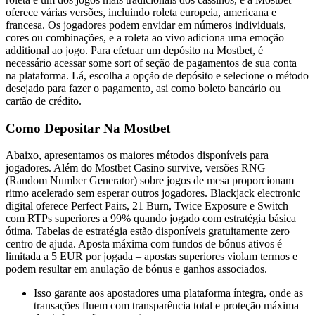
oferece várias versões, incluindo roleta europeia, americana e
francesa. Os jogadores podem envidar em números individuais,
cores ou combinações, e a roleta ao vivo adiciona uma emoção
additional ao jogo. Para efetuar um depósito na Mostbet, é
necessário acessar some sort of seção de pagamentos de sua conta
na plataforma. Lá, escolha a opção de depósito e selecione o método
desejado para fazer o pagamento, asi como boleto bancário ou
cartão de crédito.
Como Depositar Na Mostbet
Abaixo, apresentamos os maiores métodos disponíveis para
jogadores. Além do Mostbet Casino survive, versões RNG
(Random Number Generator) sobre jogos de mesa proporcionam
ritmo acelerado sem esperar outros jogadores. Blackjack electronic
digital oferece Perfect Pairs, 21 Burn, Twice Exposure e Switch
com RTPs superiores a 99% quando jogado com estratégia básica
ótima. Tabelas de estratégia estão disponíveis gratuitamente zero
centro de ajuda. Aposta máxima com fundos de bónus ativos é
limitada a 5 EUR por jogada – apostas superiores violam termos e
podem resultar em anulação de bónus e ganhos associados.
Isso garante aos apostadores uma plataforma íntegra, onde as
transações fluem com transparência total e proteção máxima