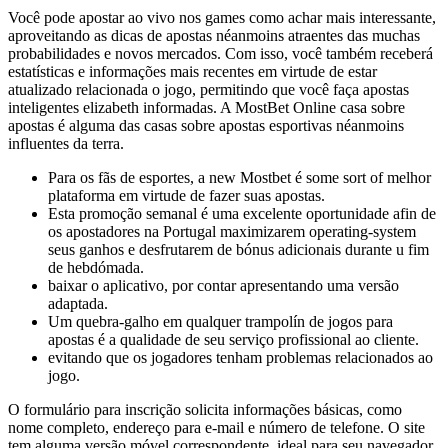
Você pode apostar ao vivo nos games como achar mais interessante,
aproveitando as dicas de apostas néanmoins atraentes das muchas
probabilidades e novos mercados. Com isso, você também receberá
estatísticas e informações mais recentes em virtude de estar
atualizado relacionada o jogo, permitindo que você faça apostas
inteligentes elizabeth informadas. A MostBet Online casa sobre
apostas é alguma das casas sobre apostas esportivas néanmoins
influentes da terra.
Para os fãs de esportes, a new Mostbet é some sort of melhor
plataforma em virtude de fazer suas apostas.
Esta promoção semanal é uma excelente oportunidade afin de
os apostadores na Portugal maximizarem operating-system
seus ganhos e desfrutarem de bónus adicionais durante u fim
de hebdómada.
baixar o aplicativo, por contar apresentando uma versão
adaptada.
Um quebra-galho em qualquer trampolín de jogos para
apostas é a qualidade de seu serviço profissional ao cliente.
evitando que os jogadores tenham problemas relacionados ao
jogo.
O formulário para inscrição solicita informações básicas, como
nome completo, endereço para e-mail e número de telefone. O site
tem alguma versão móvel correspondente, ideal para seu navegador