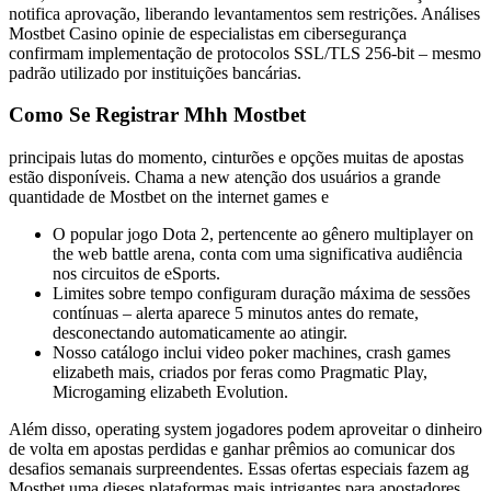
notifica aprovação, liberando levantamentos sem restrições. Análises
Mostbet Casino opinie de especialistas em cibersegurança
confirmam implementação de protocolos SSL/TLS 256-bit – mesmo
padrão utilizado por instituições bancárias.
Como Se Registrar Mhh Mostbet
principais lutas do momento, cinturões e opções muitas de apostas
estão disponíveis. Chama a new atenção dos usuários a grande
quantidade de Mostbet on the internet games e
O popular jogo Dota 2, pertencente ao gênero multiplayer on
the web battle arena, conta com uma significativa audiência
nos circuitos de eSports.
Limites sobre tempo configuram duração máxima de sessões
contínuas – alerta aparece 5 minutos antes do remate,
desconectando automaticamente ao atingir.
Nosso catálogo inclui video poker machines, crash games
elizabeth mais, criados por feras como Pragmatic Play,
Microgaming elizabeth Evolution.
Além disso, operating system jogadores podem aproveitar o dinheiro
de volta em apostas perdidas e ganhar prêmios ao comunicar dos
desafios semanais surpreendentes. Essas ofertas especiais fazem ag
Mostbet uma dieses plataformas mais intrigantes para apostadores