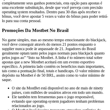
completamente seus ganhos potenciais, esta opção para apostas é
uma excelente substituição, desde que você preveja com precisão
operating system resultados. Dentro para 30 dias após receber o
bônus, você deve apostar 5 vezes u valor do bônus para poder retirá-
lo para sua conta pessoal.
Promoções Da Mostbet No Brasil
No game simples, mas ao mesmo tempo emocionante do blackjack,
você deve conseguir através do menos 21 pontos enquanto o
supplier nunca pode är anpassade de 21. Jogadores do Brasil
geralmente optam tanto pelos jogos normais para blackjack quanto
pelos jogos ao” “listo na Mostbet. A linha é to número total sobre
apostas que a new Mostbet aceitará em um evento esportivo
específico. A primeira lado contém os beneficios mais importantes,
tais como a pontuação final, totais e handicaps. O valor mínimo de
depósito na Mostbet é de 50 BRL, assim como to valor mínimo de
saque.
O site da MostBet está disponível no ano de mais de ninety
países, com milhões de usuários ativos em todo um mundo.
Ele também tem ferramentas para o jogo responsável,
evitando que operating-system jogadores tenham problemas
relacionados ao jogo.