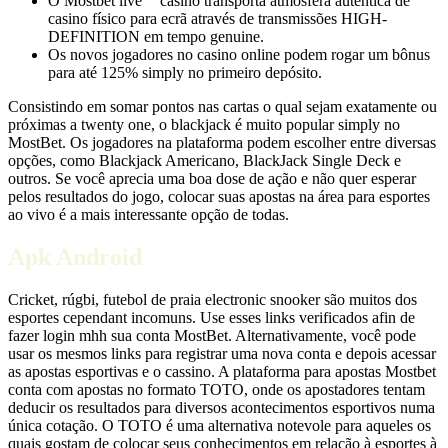
O Mostbet live” “casino transporta atmosfera autêntica de
casino físico para ecrã através de transmissões HIGH-
DEFINITION em tempo genuine.
Os novos jogadores no casino online podem rogar um bônus
para até 125% simply no primeiro depósito.
Consistindo em somar pontos nas cartas o qual sejam exatamente ou
próximas a twenty one, o blackjack é muito popular simply no
MostBet. Os jogadores na plataforma podem escolher entre diversas
opções, como Blackjack Americano, BlackJack Single Deck e
outros. Se você aprecia uma boa dose de ação e não quer esperar
pelos resultados do jogo, colocar suas apostas na área para esportes
ao vivo é a mais interessante opção de todas.
Apk Android
Cricket, rúgbi, futebol de praia electronic snooker são muitos dos
esportes cependant incomuns. Use esses links verificados afin de
fazer login mhh sua conta MostBet. Alternativamente, você pode
usar os mesmos links para registrar uma nova conta e depois acessar
as apostas esportivas e o cassino. A plataforma para apostas Mostbet
conta com apostas no formato TOTO, onde os apostadores tentam
deducir os resultados para diversos acontecimentos esportivos numa
única cotação. O TOTO é uma alternativa notevole para aqueles os
quais gostam de colocar seus conhecimentos em relação à esportes à