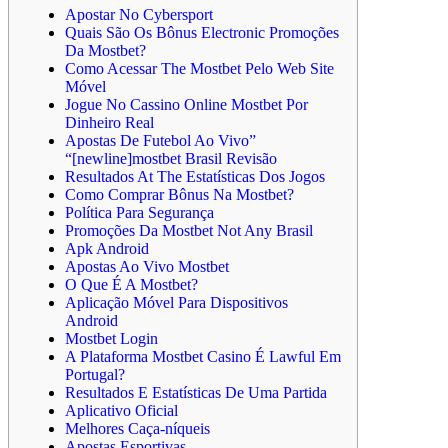
Apostar No Cybersport
Quais São Os Bônus Electronic Promoções
Da Mostbet?
Como Acessar The Mostbet Pelo Web Site
Móvel
Jogue No Cassino Online Mostbet Por
Dinheiro Real
Apostas De Futebol Ao Vivo”
“[newline]mostbet Brasil Revisão
Resultados At The Estatísticas Dos Jogos
Como Comprar Bônus Na Mostbet?
Política Para Segurança
Promoções Da Mostbet Not Any Brasil
Apk Android
Apostas Ao Vivo Mostbet
O Que É A Mostbet?
Aplicação Móvel Para Dispositivos
Android
Mostbet Login
A Plataforma Mostbet Casino É Lawful Em
Portugal?
Resultados E Estatísticas De Uma Partida
Aplicativo Oficial
Melhores Caça-níqueis
Apostas Esportivas