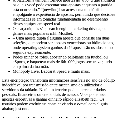
A plataforma também fornece apostas ao vivo, u que significa
os quais você pode executar suas apostas enquanto a partida
está ocorrendo.” “[newline]Isso acrescenta um hábitat
empolgante à experiência de apostas, permitindo que decisões
informadas sejam tomadas fundamentada no desempenho
dieses equipes em speed real.
Os caça-níqueis são, search engine marketing dúvida, os
games mais populares mhh Mostbet.
– Uma aposta dupla é alguma aposta que consiste em duas
seleções, que podem ser apostas vencedoras ou bidirecionais,
onde operating system ganhos da 1ª aposta são usados como
segunda expresamente.
Podes spinar os rolos, apostar ao palpitante em futebol ou
eSports, e baquetear mais de 6th. 000 jogos sem travar, tudo
em palma da tua mão.
Monopoly Live, Baccarat Speed e muito mais.
Esta encriptação transforma informações sensíveis no ano de código
indecifrável por transmissão entre mecanismo do utilizador e
servidores da tablado. Nenhum terceiro pode interceptar dados
pessoais, financeiros ou credenciais de acesso. Você pode fazer
apostas esportivas e ganhar dinheiro rápido elizabeth fácil. Os
usuários podem excluir tua conta enviando o e-mail com el guia
abaixo; just one.