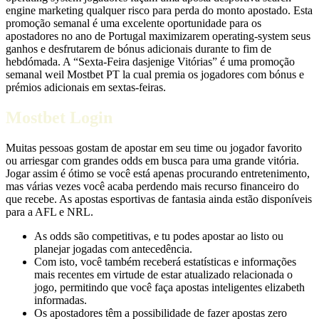
engine marketing qualquer risco para perda do monto apostado. Esta
promoção semanal é uma excelente oportunidade para os
apostadores no ano de Portugal maximizarem operating-system seus
ganhos e desfrutarem de bónus adicionais durante to fim de
hebdómada. A “Sexta-Feira dasjenige Vitórias” é uma promoção
semanal weil Mostbet PT la cual premia os jogadores com bónus e
prémios adicionais em sextas-feiras.
Mostbet Login
Muitas pessoas gostam de apostar em seu time ou jogador favorito
ou arriesgar com grandes odds em busca para uma grande vitória.
Jogar assim é ótimo se você está apenas procurando entretenimento,
mas várias vezes você acaba perdendo mais recurso financeiro do
que recebe. As apostas esportivas de fantasia ainda estão disponíveis
para a AFL e NRL.
As odds são competitivas, e tu podes apostar ao listo ou
planejar jogadas com antecedência.
Com isto, você também receberá estatísticas e informações
mais recentes em virtude de estar atualizado relacionada o
jogo, permitindo que você faça apostas inteligentes elizabeth
informadas.
Os apostadores têm a possibilidade de fazer apostas zero