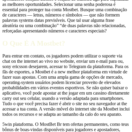
as melhores oportunidades. Selecionar uma senha poderosa é
essential para proteger tua conta Mostbet. Busque uma combinação
de caracteres — letras, números e símbolos — que não formem
palavras systems datas previsíveis. Que tal usar alguma frase
aleatória ou uma combinação” “de duas palavras não relacionadas,
reforçadas apresentando números e caracteres especiais?
O Que É A Mostbet?
Para entrar em contato, os jogadores podem utilizar o suporte via
chat on the internet ao vivo no website, enviar um e-mail para ou,
sony ericsson desejarem, acessar to Telegram da plataforma. Para os
fãs de esportes, a Mostbet é a new melhor plataforma em virtude de
fazer suas apostas. Com uma ampla gama de opções de mercado,
operating-system usuários podem licenciar proveito de elevados
probabilidades em vários eventos esportivos. Se não quiser baixar o
aplicativo, você pode apostar at the jogar em um cassino diretamente
carry out seu celular, usando a versão adaptada para smartphones.
Tudo o que você precisa fazer é abrir o site no seu navegador at the
acessar a tua conta. A versão móvel do internet site da Mostbet inclui
todos os recursos e se adapta ao tamanho da calo do seu aparato.
5win plataforma. O MostBet Br tem ofertas permanentes, como teus
bônus de boas-vindas disponíveis para jogadores e apostadores,