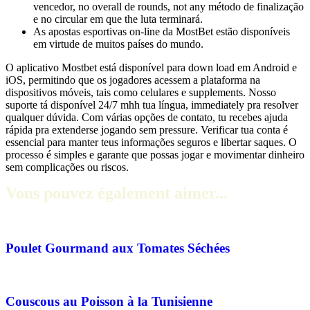
vencedor, no overall de rounds, not any método de finalização
e no circular em que the luta terminará.
As apostas esportivas on-line da MostBet estão disponíveis
em virtude de muitos países do mundo.
O aplicativo Mostbet está disponível para down load em Android e
iOS, permitindo que os jogadores acessem a plataforma na
dispositivos móveis, tais como celulares e supplements. Nosso
suporte tá disponível 24/7 mhh tua língua, immediately pra resolver
qualquer dúvida. Com várias opções de contato, tu recebes ajuda
rápida pra extenderse jogando sem pressure. Verificar tua conta é
essencial para manter teus informações seguros e libertar saques. O
processo é simples e garante que possas jogar e movimentar dinheiro
sem complicações ou riscos.
Vous pouvez également aimer...
Poulet Gourmand aux Tomates Séchées
Couscous au Poisson à la Tunisienne