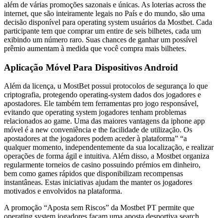
além de várias promoções sazonais e únicas. As loterias across the
internet, que são inteiramente legais no País e do mundo, são uma
decisão disponível para operating system usuários da Mostbet. Cada
participante tem que comprar um entire de seis bilhetes, cada um
exibindo um número raro. Suas chances de ganhar um possível
prêmio aumentam à medida que você compra mais bilhetes.
Aplicação Móvel Para Dispositivos Android
Além da licença, u MostBet possui protocolos de segurança lo que
criptografia, protegendo operating-system dados dos jogadores e
apostadores. Ele também tem ferramentas pro jogo responsável,
evitando que operating system jogadores tenham problemas
relacionados ao game. Uma das maiores vantagens da iphone app
móvel é a new conveniência e the facilidade de utilização. Os
apostadores at the jogadores podem aceder à plataforma” “a
qualquer momento, independentemente da sua localização, e realizar
operações de forma ágil e intuitiva. Além disso, a Mostbet organiza
regularmente torneios de casino possuindo prémios em dinheiro,
bem como games rápidos que disponibilizam recompensas
instantâneas. Estas iniciativas ajudam the manter os jogadores
motivados e envolvidos na plataforma.
A promoção “Aposta sem Riscos” da Mostbet PT permite que
operating system jogadores façam uma aposta desportiva search