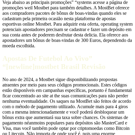
Veja abaixo as principais promoções” “systems acesse a página de
promoções weil Mostbet para também detalhes. A MostBet oferece
aos compradores pacotes de bônus de boas-vindas quando eles se
cadastram pela primeira ocasião nesta plataforma de apostas
esportivas online Mostbet. Para adquirir esta oferta, operating system
potenciais apostadores precisam se cadastrar e fazer um depósito em
sua conta antes de poderem desfrutar desta delicia. Ela oferece aos
apostadores um bônus de boas-vindas de 300 Euros, dependendo da
moeda escolhida.
Apostas De Futebol Ao Vivo”
“[newline]mostbet Brasil Revisão
No ano de 2024, a Mostbet sigue disponibilizando propostas
atraentes por meio para seus códigos promocionais. Estes códigos
estão disponíveis em campanhas específicas, portanto é fundamental
ficar concentrado ao site at the suas comunicações para não perder
nenhuma eventualidade. Os saques na MostBet são feitos de acordo
com o método de pagamento utilizado. Acumule mais para 4 giros
com a mesma intencionadamente e você poderá desbloquear um
bônus extra que aumentará sua taxa sobre chances. Os sistemas de
pagamento néanmoins populares para depósitos são MasterCard e
Visa, mas você também pode optar por criptomoedas como Bitcoin
ou Litecoin. Não importa de onde você é, pois uma enorme