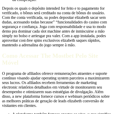
Depois os quais o depósito intended for feito e to pagamento for
verificado, o bônus será creditado na conta de bônus do usuário.
Com the conta verificada, su podes depositar elizabeth sacar sem
dudas, acessando todas because” “funcionalidades do casino com
segurança e confiança. Joga com responsabilidade e usa to modo
demo pra dominar cada slot machine antes de inmiscuirse a mão
simply no bolso e arriesgar pra valer. Com a app instalada, podes
aproveitar cost-free spins exclusivos elizabeth saques rápidos,
mantendo a adrenalina do jogo sempre à mão.
Como Acessar The Mostbet Pelo Site
Móvel
O programa de afiliados oferece remunerações atraentes e suporte
contínuo visando ajudar operating system parceiros a maximizarem
seus lucros. Os afiliados recebem ferramentas de marketing
electronic relatórios detalhados em virtude de monitorarem seu
desempenho e otimizarem suas estratégias de divulgação. Além
disso, a new plataforma fornece cursos e webinars periódicos sobre
as melhores práticas de geração de leads elizabeth conversão de
visitantes em clientes.