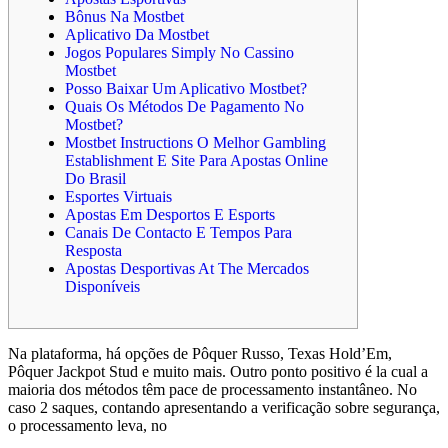
Bônus Na Mostbet
Aplicativo Da Mostbet
Jogos Populares Simply No Cassino
Mostbet
Posso Baixar Um Aplicativo Mostbet?
Quais Os Métodos De Pagamento No
Mostbet?
Mostbet Instructions O Melhor Gambling
Establishment E Site Para Apostas Online
Do Brasil
Esportes Virtuais
Apostas Em Desportos E Esports
Canais De Contacto E Tempos Para
Resposta
Apostas Desportivas At The Mercados
Disponíveis
Na plataforma, há opções de Pôquer Russo, Texas Hold’Em,
Pôquer Jackpot Stud e muito mais. Outro ponto positivo é la cual a
maioria dos métodos têm pace de processamento instantâneo. No
caso 2 saques, contando apresentando a verificação sobre segurança,
o processamento leva, no