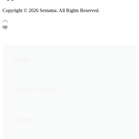
Copyright © 2026 Seniatna. All Rights Reserved.
up
Miels
Huiles d’olive
Épices