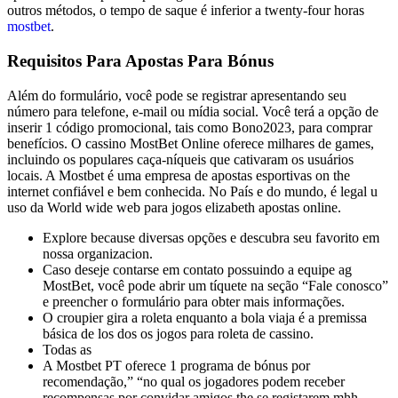
outros métodos, o tempo de saque é inferior a twenty-four horas
mostbet
.
Requisitos Para Apostas Para Bónus
Além do formulário, você pode se registrar apresentando seu
número para telefone, e-mail ou mídia social. Você terá a opção de
inserir 1 código promocional, tais como Bono2023, para comprar
benefícios. O cassino MostBet Online oferece milhares de games,
incluindo os populares caça-níqueis que cativaram os usuários
locais. A Mostbet é uma empresa de apostas esportivas on the
internet confiável e bem conhecida. No País e do mundo, é legal u
uso da World wide web para jogos elizabeth apostas online.
Explore because diversas opções e descubra seu favorito em
nossa organizacion.
Caso deseje contarse em contato possuindo a equipe ag
MostBet, você pode abrir um tíquete na seção “Fale conosco”
e preencher o formulário para obter mais informações.
O croupier gira a roleta enquanto a bola viaja é a premissa
básica de los dos os jogos para roleta de cassino.
Todas as
A Mostbet PT oferece 1 programa de bónus por
recomendação,” “no qual os jogadores podem receber
recompensas por convidar amigos the se registarem mhh