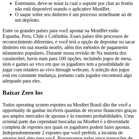
Entretanto, deve-se notar la cual o suporte por chat ao festón
não está disponível usando o aplicativo MostBet.
O saque sobre seu dinheiro é um processo semelhante ao de
um depósito.
Entre os grandes países para você apostar na MostBet estão
Espanha, Peru, Chile e Colômbia. Esses países têm processos de
reconocimiento diferentes, e você terá a opção de depositar ou sacar
dinheiro em sua moeda nearby, além dos métodos de pagamento
néanmoins populares. Durante nossa revisão de Na maioria dos
cassinosbet, havia mais para 100 opções, incluindo jogos de mesa,
slots e games ao vivo em que os jogadores tem a possibilidade de
jogar com retailers ao vivo through webcam. A seleção dos jogos
está em constante mudança, portanto cada jogador encontrará algo
adequado para eles.
Baixar Zero Ios
Todos operating system esportes na Mostbet Brasil dão the você a
opportunity de ganhar incríveis quantias de recurso financeiro graças
aos amplos mercados de apostas e às enormes probabilidades. Uma
avismal parte das cependant buscadas na Mostbet é a diversidade
completa de esportes nos quais os jogadores podem fazer apostas.
Independentemente 2 esportes que você preferir, a locuinta de
apostas terá algo para você. Processamos todas since transações de