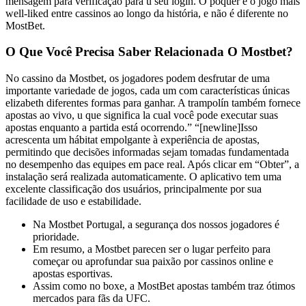
mensagem para verificação para u seu login. O pôquer é o jogo mais
well-liked entre cassinos ao longo da história, e não é diferente no
MostBet.
O Que Você Precisa Saber Relacionada O Mostbet?
No cassino da Mostbet, os jogadores podem desfrutar de uma
importante variedade de jogos, cada um com características únicas
elizabeth diferentes formas para ganhar. A trampolín também fornece
apostas ao vivo, u que significa la cual você pode executar suas
apostas enquanto a partida está ocorrendo.” “[newline]Isso
acrescenta um hábitat empolgante à experiência de apostas,
permitindo que decisões informadas sejam tomadas fundamentada
no desempenho das equipes em pace real. Após clicar em “Obter”, a
instalação será realizada automaticamente. O aplicativo tem uma
excelente classificação dos usuários, principalmente por sua
facilidade de uso e estabilidade.
Na Mostbet Portugal, a segurança dos nossos jogadores é
prioridade.
Em resumo, a Mostbet parecen ser o lugar perfeito para
começar ou aprofundar sua paixão por cassinos online e
apostas esportivas.
Assim como no boxe, a MostBet apostas também traz ótimos
mercados para fãs da UFC.