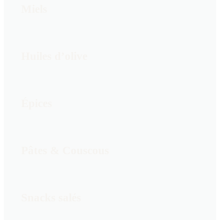
Miels
Huiles d’olive
Épices
Pâtes & Couscous
Snacks salés