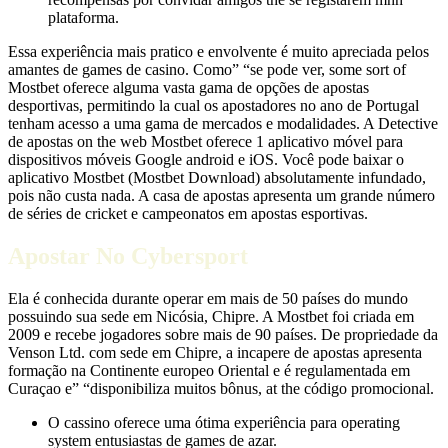
plataforma.
Essa experiência mais pratico e envolvente é muito apreciada pelos
amantes de games de casino. Como” “se pode ver, some sort of
Mostbet oferece alguma vasta gama de opções de apostas
desportivas, permitindo la cual os apostadores no ano de Portugal
tenham acesso a uma gama de mercados e modalidades. A Detective
de apostas on the web Mostbet oferece 1 aplicativo móvel para
dispositivos móveis Google android e iOS. Você pode baixar o
aplicativo Mostbet (Mostbet Download) absolutamente infundado,
pois não custa nada. A casa de apostas apresenta um grande número
de séries de cricket e campeonatos em apostas esportivas.
Apostar No Cybersport
Ela é conhecida durante operar em mais de 50 países do mundo
possuindo sua sede em Nicósia, Chipre. A Mostbet foi criada em
2009 e recebe jogadores sobre mais de 90 países. De propriedade da
Venson Ltd. com sede em Chipre, a incapere de apostas apresenta
formação na Continente europeo Oriental e é regulamentada em
Curaçao e” “disponibiliza muitos bônus, at the código promocional.
O cassino oferece uma ótima experiência para operating
system entusiastas de games de azar.