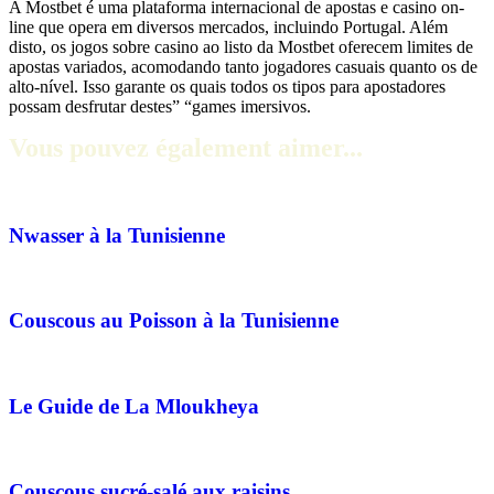
A Mostbet é uma plataforma internacional de apostas e casino on-
line que opera em diversos mercados, incluindo Portugal. Além
disto, os jogos sobre casino ao listo da Mostbet oferecem limites de
apostas variados, acomodando tanto jogadores casuais quanto os de
alto-nível. Isso garante os quais todos os tipos para apostadores
possam desfrutar destes” “games imersivos.
Vous pouvez également aimer...
Nwasser à la Tunisienne
Couscous au Poisson à la Tunisienne
Le Guide de La Mloukheya
Couscous sucré-salé aux raisins