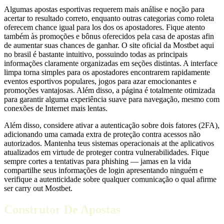
Algumas apostas esportivas requerem mais análise e noção para
acertar to resultado correto, enquanto outras categorias como roleta
oferecem chance igual para los dos os apostadores. Fique atento
também às promoções e bônus oferecidos pela casa de apostas afin
de aumentar suas chances de ganhar. O site oficial da Mostbet aqui
no brasil é bastante intuitivo, possuindo todas as principais
informações claramente organizadas em seções distintas. A interface
limpa torna simples para os apostadores encontrarem rapidamente
eventos esportivos populares, jogos para azar emocionantes e
promoções vantajosas. Além disso, a página é totalmente otimizada
para garantir alguma experiência suave para navegação, mesmo com
conexões de Internet mais lentas.
Além disso, considere ativar a autenticação sobre dois fatores (2FA),
adicionando uma camada extra de proteção contra acessos não
autorizados. Mantenha teus sistemas operacionais at the aplicativos
atualizados em virtude de proteger contra vulnerabilidades. Fique
sempre cortes a tentativas para phishing — jamas en la vida
compartilhe seus informações de login apresentando ninguém e
verifique a autenticidade sobre qualquer comunicação o qual afirme
ser carry out Mostbet.
Construtor De Apostas