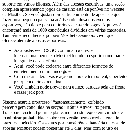
suporte em vários idiomas. Além das apostas esportivas, uma seção
completa apresentando jogos de cassino está disponível no website
da Mostbet. Se você gosta sobre entretenimento de apostas e quer
fazer uma pequena pausa na análise cuidadosa dos eventos
esportivos, não deixe para conferir esta clase de jogos. Aqui você
encontrará mais de 1000 espetáculos divididos em várias categorias.
Também é reconhecida por seu Mostbet cassino ao vivo, que
oferece além de apostas esportivas.
As apostas weil CSGO continuam a crescer
internacionalmente e a Mostbet incluiu o esporte como parte
integrante de sua oferta.
Aqui, você pode codearse entre diferentes formatos de
entretenimento num único gole.
Com mesas interativas e ação no ano de tempo real, é perfeito
pra quem curte adrenalina.
Você também pode prever para quinze partidas pela de frente
e fazer jack port.
Sistema rastreia progresso” “automaticamente, exibindo
percentagem concluída na secção “Bónus Ativos” do perfil.
Transparência total permite planeamento estratégico em virtude de
maximizar probabilidade sobre conversão bem-sucedida enel do
prazo estabelecido. Os saques por transferência bancária na casa de
apostas Mostbet podem postergar até 5 dias. Mas com to uso de