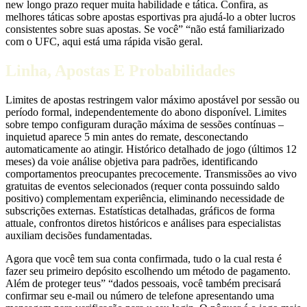
new longo prazo requer muita habilidade e tática. Confira, as
melhores táticas sobre apostas esportivas pra ajudá-lo a obter lucros
consistentes sobre suas apostas. Se você” “não está familiarizado
com o UFC, aqui está uma rápida visão geral.
Linha, Apostas E Probabilidades
Limites de apostas restringem valor máximo apostável por sessão ou
período formal, independentemente do abono disponível. Limites
sobre tempo configuram duração máxima de sessões contínuas –
inquietud aparece 5 min antes do remate, desconectando
automaticamente ao atingir. Histórico detalhado de jogo (últimos 12
meses) da voie análise objetiva para padrões, identificando
comportamentos preocupantes precocemente. Transmissões ao vivo
gratuitas de eventos selecionados (requer conta possuindo saldo
positivo) complementam experiência, eliminando necessidade de
subscrições externas. Estatísticas detalhadas, gráficos de forma
attuale, confrontos diretos históricos e análises para especialistas
auxiliam decisões fundamentadas.
Agora que você tem sua conta confirmada, tudo o la cual resta é
fazer seu primeiro depósito escolhendo um método de pagamento.
Além de proteger teus” “dados pessoais, você também precisará
confirmar seu e-mail ou número de telefone apresentando uma