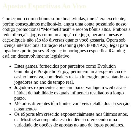
Apostas Esportivas Ao Vivo
Começando com o bônus sobre boas-vindas, que já era excelente,
porém conseguimos melhorá-lo, angra uma conta possuindo nosso
código promocional “MostbetBrasil” e receba bônus altos. Embora a
rede ofereça” “jogos como uma opção de jogo, because mesas e
caça-níqueis não são tão diversas quanto você gostaria. Opera sob
licença internacional Curaçao eGaming (No. 8048/JAZ), legal para
jogadores portugueses. Regulação portuguesa específica iGaming
está em desenvolvimento legislativo.
Estes games, fornecidos por parceiros como Evolution
Gambling e Pragmatic Enjoy, permitem uma experiência de
casino imersiva, com dealers reais a interagir apresentando os
jogadores no ano de tempo real.
Jogadores experientes apreciam baixa vantagem weil casa e
hábitat de habilidade os quais influencia resultados a longo
prazo.
Métodos diferentes têm limites variáveis detalhados na secção
pagamentos.
Os eSports têm crescido exponencialmente nos últimos anos,
e a Mostbet acompanha esta tendência oferecendo uma
variedade de opções de apostas no ano de jogos populares.