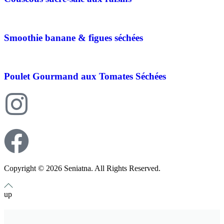
Smoothie banane & figues séchées
Poulet Gourmand aux Tomates Séchées
Copyright © 2026 Seniatna. All Rights Reserved.
up