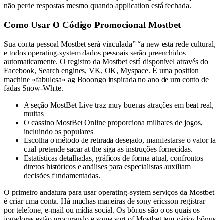
não perde respostas mesmo quando application está fechada.
Como Usar O Código Promocional Mostbet
Sua conta pessoal Mostbet será vinculada” “a new esta rede cultural,
e todos operating-system dados pessoais serão preenchidos
automaticamente. O registro da Mostbet está disponível através do
Facebook, Search engines, VK, OK, Myspace. É uma position
machine «fabulosa» ag Booongo inspirada no ano de um conto de
fadas Snow-White.
A seção MostBet Live traz muy buenas atrações em beat real,
muitas
O cassino MostBet Online proporciona milhares de jogos,
incluindo os populares
Escolha o método de retirada desejado, manifestarse o valor la
cual pretende sacar at the siga as instruções fornecidas.
Estatísticas detalhadas, gráficos de forma atual, confrontos
diretos históricos e análises para especialistas auxiliam
decisões fundamentadas.
O primeiro andatura para usar operating-system serviços da Mostbet
é criar uma conta. Há muchas maneiras de sony ericsson registrar
por telefone, e-mail ou mídia social. Os bônus são o os quais os
jogadores estão procurando e some sort of Mostbet tem vários bônus