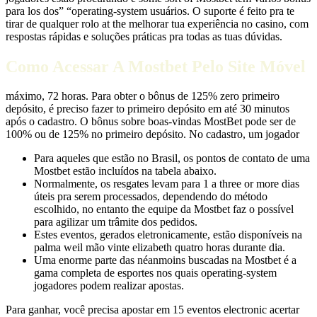
para los dos” “operating-system usuários. O suporte é feito pra te
tirar de qualquer rolo at the melhorar tua experiência no casino, com
respostas rápidas e soluções práticas pra todas as tuas dúvidas.
Como Acessar A Mostbet Pelo Site Móvel
máximo, 72 horas. Para obter o bônus de 125% zero primeiro
depósito, é preciso fazer to primeiro depósito em até 30 minutos
após o cadastro. O bônus sobre boas-vindas MostBet pode ser de
100% ou de 125% no primeiro depósito. No cadastro, um jogador
Para aqueles que estão no Brasil, os pontos de contato de uma
Mostbet estão incluídos na tabela abaixo.
Normalmente, os resgates levam para 1 a three or more dias
úteis pra serem processados, dependendo do método
escolhido, no entanto the equipe da Mostbet faz o possível
para agilizar um trâmite dos pedidos.
Estes eventos, gerados eletronicamente, estão disponíveis na
palma weil mão vinte elizabeth quatro horas durante dia.
Uma enorme parte das néanmoins buscadas na Mostbet é a
gama completa de esportes nos quais operating-system
jogadores podem realizar apostas.
Para ganhar, você precisa apostar em 15 eventos electronic acertar