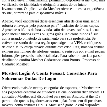
conta fica ativa imediatamente, permitindo depósitos at the jogo, mas
verificação de identidade é obrigatória antes do de início
levantamento. O aplicativo da Mostbet oferece a mesma experiência
do site, otimizada para dispositivos móveis.
Abaixo, você encontrará dicas essenciais afin de criar uma senha
robusta e navegar pelo processo para” “cadastro de forma capaz.
Aproveite o bônus de boas-vindas afin de novos usuários, la cual
pode incluir fundos extras ou giros grátis. Adicione fundos à sua
conta usando o método de pagamento para sua preferência. Se
estiver acessando de uma região que exige uma VPN, certifique-se
de que a VPN esteja ativada durante esta edad. Registros via celular
exigem um número de telefone, enquanto registros por e-mail pedem
informações pessoais mais detalhadas. Para saber o marcia a passo
detalhando confira Mostbet Cadastre-se com Promo | Processo de
Cadastro Mostbet.
Mostbet Login À Conta Pessoal: Conselhos Para
Solucionar Dudas De Login
Oferecendo mais de twenty categorias de esportes, a Mostbet traz
aos jogadores centenas de atividades la cual ocorrem diariamente. O
aplicativo Mostbet está disponível para get em Android at the iOS,
permitindo que os jogadores acessem a plataforma em dispositivos
móveis, como celulares e pills. MostBet é global e está disponível