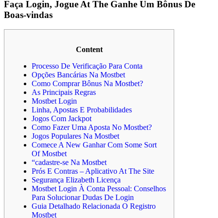
Faça Login, Jogue At The Ganhe Um Bônus De
Boas-vindas
Content
Processo De Verificação Para Conta
Opções Bancárias Na Mostbet
Como Comprar Bônus Na Mostbet?
As Principais Regras
Mostbet Login
Linha, Apostas E Probabilidades
Jogos Com Jackpot
Como Fazer Uma Aposta No Mostbet?
Jogos Populares Na Mostbet
Comece A New Ganhar Com Some Sort
Of Mostbet
“cadastre-se Na Mostbet
Prós E Contras – Aplicativo At The Site
Segurança Elizabeth Licença
Mostbet Login À Conta Pessoal: Conselhos
Para Solucionar Dudas De Login
Guia Detalhado Relacionada O Registro
Mostbet