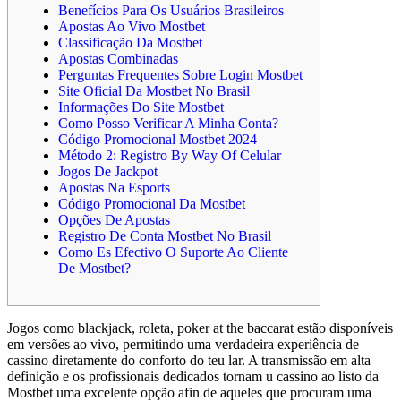
Benefícios Para Os Usuários Brasileiros
Apostas Ao Vivo Mostbet
Classificação Da Mostbet
Apostas Combinadas
Perguntas Frequentes Sobre Login Mostbet
Site Oficial Da Mostbet No Brasil
Informações Do Site Mostbet
Como Posso Verificar A Minha Conta?
Código Promocional Mostbet 2024
Método 2: Registro By Way Of Celular
Jogos De Jackpot
Apostas Na Esports
Código Promocional Da Mostbet
Opções De Apostas
Registro De Conta Mostbet No Brasil
Como Es Efectivo O Suporte Ao Cliente
De Mostbet?
Jogos como blackjack, roleta, poker at the baccarat estão disponíveis
em versões ao vivo, permitindo uma verdadeira experiência de
cassino diretamente do conforto do teu lar. A transmissão em alta
definição e os profissionais dedicados tornam u cassino ao listo da
Mostbet uma excelente opção afin de aqueles que procuram uma