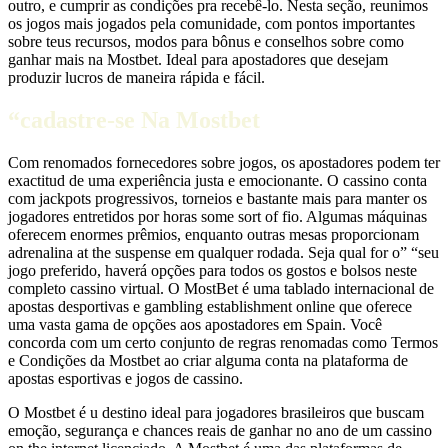
outro, e cumprir as condições pra recebê-lo. Nesta seção, reunimos
os jogos mais jogados pela comunidade, com pontos importantes
sobre teus recursos, modos para bônus e conselhos sobre como
ganhar mais na Mostbet. Ideal para apostadores que desejam
produzir lucros de maneira rápida e fácil.
“cadastre-se Na Mostbet
Com renomados fornecedores sobre jogos, os apostadores podem ter
exactitud de uma experiência justa e emocionante. O cassino conta
com jackpots progressivos, torneios e bastante mais para manter os
jogadores entretidos por horas some sort of fio. Algumas máquinas
oferecem enormes prêmios, enquanto outras mesas proporcionam
adrenalina at the suspense em qualquer rodada. Seja qual for o” “seu
jogo preferido, haverá opções para todos os gostos e bolsos neste
completo cassino virtual. O MostBet é uma tablado internacional de
apostas desportivas e gambling establishment online que oferece
uma vasta gama de opções aos apostadores em Spain. Você
concorda com um certo conjunto de regras renomadas como Termos
e Condições da Mostbet ao criar alguma conta na plataforma de
apostas esportivas e jogos de cassino.
O Mostbet é u destino ideal para jogadores brasileiros que buscam
emoção, segurança e chances reais de ganhar no ano de um cassino