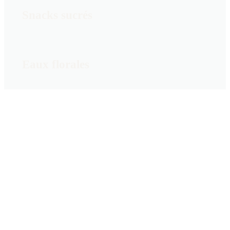
Snacks sucrés
Eaux florales