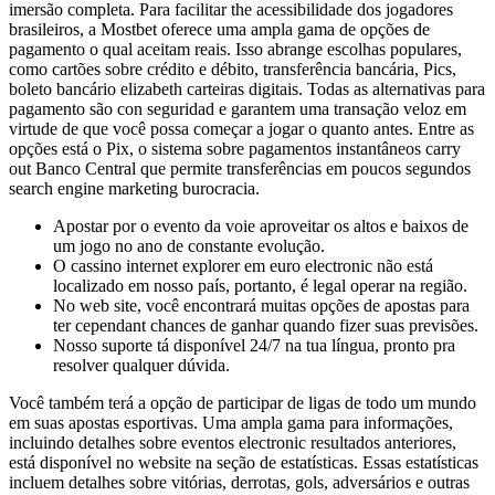
imersão completa. Para facilitar the acessibilidade dos jogadores
brasileiros, a Mostbet oferece uma ampla gama de opções de
pagamento o qual aceitam reais. Isso abrange escolhas populares,
como cartões sobre crédito e débito, transferência bancária, Pics,
boleto bancário elizabeth carteiras digitais. Todas as alternativas para
pagamento são con seguridad e garantem uma transação veloz em
virtude de que você possa começar a jogar o quanto antes. Entre as
opções está o Pix, o sistema sobre pagamentos instantâneos carry
out Banco Central que permite transferências em poucos segundos
search engine marketing burocracia.
Apostar por o evento da voie aproveitar os altos e baixos de
um jogo no ano de constante evolução.
O cassino internet explorer em euro electronic não está
localizado em nosso país, portanto, é legal operar na região.
No web site, você encontrará muitas opções de apostas para
ter cependant chances de ganhar quando fizer suas previsões.
Nosso suporte tá disponível 24/7 na tua língua, pronto pra
resolver qualquer dúvida.
Você também terá a opção de participar de ligas de todo um mundo
em suas apostas esportivas. Uma ampla gama para informações,
incluindo detalhes sobre eventos electronic resultados anteriores,
está disponível no website na seção de estatísticas. Essas estatísticas
incluem detalhes sobre vitórias, derrotas, gols, adversários e outras