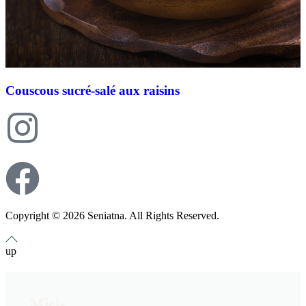
Couscous sucré-salé aux raisins
Copyright © 2026 Seniatna. All Rights Reserved.
up
Miels