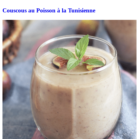
Couscous au Poisson à la Tunisienne