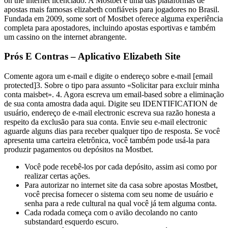
on the internet licenciado. A Mostbet é uma das plataformas de
apostas mais famosas elizabeth confiáveis para jogadores no Brasil.
Fundada em 2009, some sort of Mostbet oferece alguma experiência
completa para apostadores, incluindo apostas esportivas e também
um cassino on the internet abrangente.
Prós E Contras – Aplicativo Elizabeth Site
Comente agora um e-mail e digite o endereço sobre e-mail [email
protected]3. Sobre o tipo para assunto «Solicitar para excluir minha
conta maisbet». 4. Agora escreva um email-based sobre a eliminação
de sua conta amostra dada aqui. Digite seu IDENTIFICATION de
usuário, endereço de e-mail electronic escreva sua razão honesta a
respeito da exclusão para sua conta. Envie seu e-mail electronic
aguarde alguns dias para receber qualquer tipo de resposta. Se você
apresenta uma carteira eletrônica, você também pode usá-la para
produzir pagamentos ou depósitos na Mostbet.
Você pode recebê-los por cada depósito, assim asi como por
realizar certas ações.
Para autorizar no internet site da casa sobre apostas Mostbet,
você precisa fornecer o sistema com seu nome de usuário e
senha para a rede cultural na qual você já tem alguma conta.
Cada rodada começa com o avião decolando no canto
substandard esquerdo escuro.