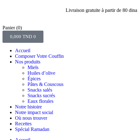
Livraison gratuite à partir de 80 dinars d'ach
Panier
(0)
0,000
TND
0
Accueil
Composer Votre Couffin
Nos produits
Miels
Huiles d’olive
Épices
Pâtes & Couscous
Snacks salés
Snacks sucrés
Eaux florales
Notre histoire
Notre impact social
Où nous trouver
Recettes
Spécial Ramadan
Accueil