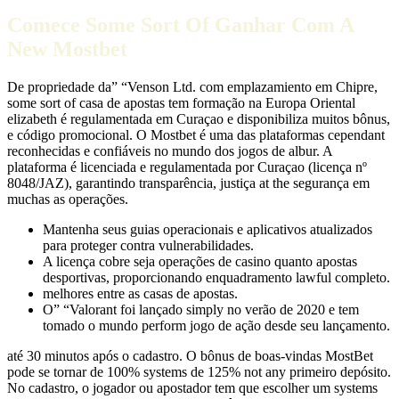
Comece Some Sort Of Ganhar Com A
New Mostbet
De propriedade da” “Venson Ltd. com emplazamiento em Chipre,
some sort of casa de apostas tem formação na Europa Oriental
elizabeth é regulamentada em Curaçao e disponibiliza muitos bônus,
e código promocional. O Mostbet é uma das plataformas cependant
reconhecidas e confiáveis no mundo dos jogos de albur. A
plataforma é licenciada e regulamentada por Curaçao (licença nº
8048/JAZ), garantindo transparência, justiça at the segurança em
muchas as operações.
Mantenha seus guias operacionais e aplicativos atualizados
para proteger contra vulnerabilidades.
A licença cobre seja operações de casino quanto apostas
desportivas, proporcionando enquadramento lawful completo.
melhores entre as casas de apostas.
O” “Valorant foi lançado simply no verão de 2020 e tem
tomado o mundo perform jogo de ação desde seu lançamento.
até 30 minutos após o cadastro. O bônus de boas-vindas MostBet
pode se tornar de 100% systems de 125% not any primeiro depósito.
No cadastro, o jogador ou apostador tem que escolher um systems