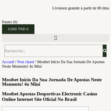
Livraison gratuite à partir de 80 dinars d'a
Panier
(0)
0,000
TND
0
Accueil
/
Non classé
/ Mostbet Início Da Sua Jornada De Apostas
Neste Momento! 4o Mini
Mostbet Início Da Sua Jornada De Apostas Neste
Momento! 4o Mini
Mostbet Apostas Desportivas Electronic Casino
Online Internet Site Oficial No Brasil