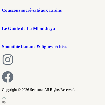
Couscous sucré-salé aux raisins
Le Guide de La Mloukheya
Smoothie banane & figues séchées
Copyright © 2026 Seniatna. All Rights Reserved.
up