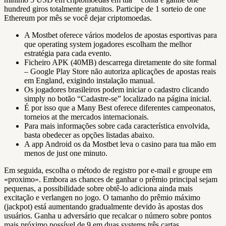
hundred giros totalmente gratuitos. Participe de 1 sorteio de one
Ethereum por mês se você dejar criptomoedas.
A Mostbet oferece vários modelos de apostas esportivas para
que operating system jogadores escolham the melhor
estratégia para cada evento.
Ficheiro APK (40MB) descarrega diretamente do site formal
– Google Play Store não autoriza aplicações de apostas reais
em England, exigindo instalação manual.
Os jogadores brasileiros podem iniciar o cadastro clicando
simply no botão “Cadastre-se” localizado na página inicial.
É por isso que a Many Best oferece diferentes campeonatos,
torneios at the mercados internacionais.
Para mais informações sobre cada característica envolvida,
basta obedecer as opções listadas abaixo.
A app Android os da Mostbet leva o casino para tua mão em
menos de just one minuto.
Em seguida, escolha o método de registro por e-mail e groupe em
«proximo». Embora as chances de ganhar o prêmio principal sejam
pequenas, a possibilidade sobre obtê-lo adiciona ainda mais
excitação e verlangen no jogo. O tamanho do prêmio máximo
(jackpot) está aumentando gradualmente devido às apostas dos
usuários. Ganha u adversário que recalcar o número sobre pontos
mais próximo possível de 9 em duas systems três cartas.