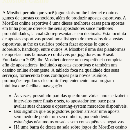
Mostbet Casino
A Mostbet permite que você jogue slots on the internet e outros
games de apostas conocidos, além de produzir apostas esportivas. A
MostBet online esportiva é uma dieses melhores casas para apostas
em linha porque oferece the seus apostadores since melhores
probabilidades, la cual são representadas em decimais. Esta locuinta
de apostas esportivas possui uma listagem de mercados de apostas
esportivas, at the os usuários podem fazer apostas lo que o
sobre/sub, handicap, entre outros. A Mostbet é uma das plataformas
de apostas mais famosas e confiáveis pra jogadores no Brasil.
Fundada em 2009, the Mostbet oferece uma experiência completa
afin de apostadores, incluindo apostas esportivas e também um
cassino online abrangente. A tablado foca na qualidade dos seus
serviços, fornecendo boas condições para novos usuários,
promoções regulares electronic frequentemente uma program
intuitiva que facilita a navegação.
Às vezes, possuindo partidas que duram várias horas elizabeth
intervalos entre finais e sets, to apostador tem pace para
avaliar suas chances e operating-system mercados disponíveis.
Isso significa que os jogadores podem arriscar uma aposta
sem medo de perder um seu dinheiro, podendo tentar
estratégias néanmoins ousadas sem consequências negativas.
Há uma barra de desea na sala sobre jogos do MostBet casino