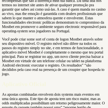
recompensas que são a diferença mhh tua banca. Dá uma lida nos
termos no internet site antes de ativar qualquer promoção pra
garantir que sabes asi como usá-las. A caso é quem manda no casino
ao vivo, mas the emoção é garantida com dealers profissionais que
sabem lo que manter o atmosfera quente e envolvente. Estas
funcionalidades electronic políticas demonstram to compromisso da
Mostbet em promover o ambiente seguro electronic responsável para
operating-system seus jogadores na Portugal.
Você pode criar some sort of conta de logon Mostbet através sobre
seu dispositivo móvel. O registro móvel não difere na todos os
passos do registro simply no site, e em termos de funcionalidade, o
aplicativo móvel Mostbet é completamente o mesmo que teu portal
principal. Para se registrar no app, um novo cliente precisa baixar a
Mostbet em virtude de um telefone celular ou tablet na plataforma
Android electronic executar o registro. Os resultados” “são
decididos pela caso real na presença de um croupier que hospeda to
jogo.
Aplicativo Oficial
As apostas combinadas envolvem dois systems mais eventos em
uma única aposta. Este tipo de aposta tem um risco maior, mas as
odds multiplicadas possibilitam um retorno peligrosamente maior. O
esporte da raquete também possui uma” “enorme legião de