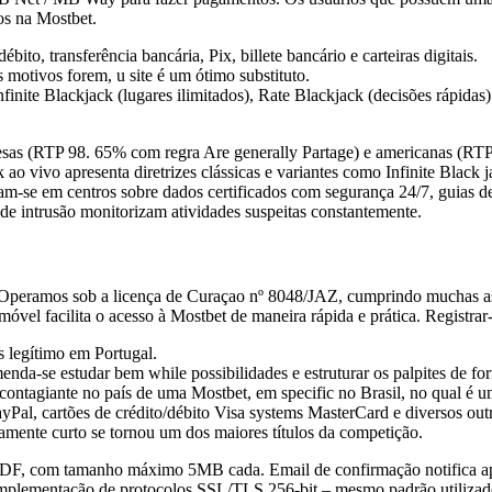
os na Mostbet.
bito, transferência bancária, Pix, billete bancário e carteiras digitais.
s motivos forem, u site é um ótimo substituto.
nfinite Blackjack (lugares ilimitados), Rate Blackjack (decisões rápida
esas (RTP 98. 65% com regra Are generally Partage) e americanas (RTP 9
o vivo apresenta diretrizes clássicas e variantes como Infinite Black ja
zam-se em centros sobre dados certificados com segurança 24/7, guias 
 de intrusão monitorizam atividades suspeitas constantemente.
 Operamos sob a licença de Curaçao nº 8048/JAZ, cumprindo muchas as 
vel facilita o acesso à Mostbet de maneira rápida e prática. Registrar
s legítimo em Portugal.
nda-se estudar bem while possibilidades e estruturar os palpites de fo
contagiante no país de uma Mostbet, em specific no Brasil, no qual é u
Pal, cartões de crédito/débito Visa systems MasterCard e diversos out
amente curto se tornou um dos maiores títulos da competição.
, com tamanho máximo 5MB cada. Email de confirmação notifica apro
implementação de protocolos SSL/TLS 256-bit – mesmo padrão utilizado 