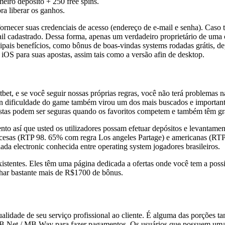
iro depósito + 250 free spins.
ra liberar os ganhos.
ornecer suas credenciais de acesso (endereço de e-mail e senha). Caso 
il cadastrado. Dessa forma, apenas um verdadeiro proprietário de uma 
pais benefícios, como bônus de boas-vindas systems rodadas grátis, de
iOS para suas apostas, assim tais como a versão afin de desktop.
tbet, e se você seguir nossas próprias regras, você não terá problema
ón dificuldade do game também virou um dos mais buscados e important
ostas podem ser seguras quando os favoritos competem e também têm g
 así que usted os utilizadores possam efetuar depósitos e levantament
ancesas (RTP 98. 65% com regra Los angeles Partage) e americanas (RT
iada electronic conhecida entre operating system jogadores brasileiros.
istentes. Eles têm uma página dedicada a ofertas onde você tem a possi
har bastante mais de R$1700 de bônus.
lidade de seu serviço profissional ao cliente. É alguma das porções t
do MB Net / MB Way para fazer pagamentos. Os usuários que possuem