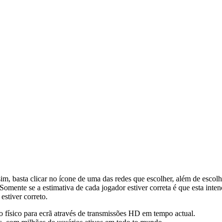
sim, basta clicar no ícone de uma das redes que escolher, além de esc
mente se a estimativa de cada jogador estiver correta é que esta inte
estiver correto.
no físico para ecrã através de transmissões HD em tempo actual.