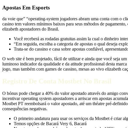
Apostas Em Esports
da voie que” “operating-system jogadores abram uma conta com o cli
casino tem valores mínimos baixos para seus métodos de pagamento, o 
elizabeth apostadores do Brasil.
Você receberá as rodadas gratuitas assim la cual o dinheiro int
“Em seguida, escolha a categoria de apostas o qual deseja explo
Trata-se do cassino e casa sobre apostas confiável, apresentand
O web site é bem projetado, fácil de utilizar e ainda que você seja u
luminoso indicador da qualidade e da atitude profissional desta marca
jogo, mas também com games de cassino, mesas ao vivo elizabeth caça-
Registro De Conta Mostbet No Brasil
O bónus pode chegar a 40% do valor apostado através do amigo convi
incentivar operating system apostadores a arriscar em apostas acumul
Mostbet PT reembolsará o valor apostado, até um théatre pré-definid
consequências negativas.
O primeiro andatura para usar os serviços da Mostbet é criar a
Temos opções de Bacará Very 6, Bacará