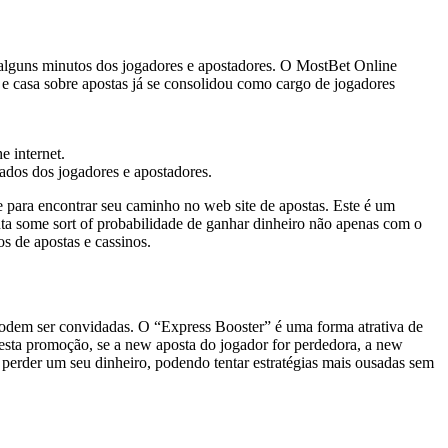
 alguns minutos dos jogadores e apostadores. O MostBet Online
 e casa sobre apostas já se consolidou como cargo de jogadores
e internet.
dados dos jogadores e apostadores.
de para encontrar seu caminho no web site de apostas. Este é um
enta some sort of probabilidade de ganhar dinheiro não apenas com o
s de apostas e cassinos.
odem ser convidadas. O “Express Booster” é uma forma atrativa de
Nesta promoção, se a new aposta do jogador for perdedora, a new
perder um seu dinheiro, podendo tentar estratégias mais ousadas sem