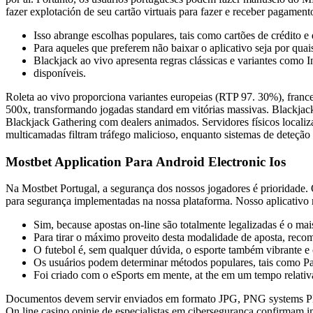
fazer explotación de seu cartão virtuais para fazer e receber pagament
Isso abrange escolhas populares, tais como cartões de crédito e dé
Para aqueles que preferem não baixar o aplicativo seja por quai
Blackjack ao vivo apresenta regras clássicas e variantes como I
disponíveis.
Roleta ao vivo proporciona variantes europeias (RTP 97. 30%), franc
500x, transformando jogadas standard em vitórias massivas. Blackjack a
Blackjack Gathering com dealers animados. Servidores físicos locali
multicamadas filtram tráfego malicioso, enquanto sistemas de deteção
Mostbet Application Para Android Electronic Ios
Na Mostbet Portugal, a segurança dos nossos jogadores é prioridade.
para segurança implementadas na nossa plataforma. Nosso aplicativo mó
Sim, because apostas on-line são totalmente legalizadas é o mai
Para tirar o máximo proveito desta modalidade de aposta, recome
O futebol é, sem qualquer dúvida, o esporte também vibrante e 
Os usuários podem determinar métodos populares, tais como Pay
Foi criado com o eSports em mente, at the em um tempo relativ
Documentos devem servir enviados em formato JPG, PNG systems PDF
On line casino opinie de especialistas em cibersegurança confirmam 