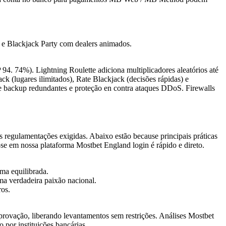
s) e Blackjack Party com dealers animados.
4. 74%). Lightning Roulette adiciona multiplicadores aleatórios até
ck (lugares ilimitados), Rate Blackjack (decisões rápidas) e
de backup redundantes e proteção en contra ataques DDoS. Firewalls
regulamentações exigidas. Abaixo estão because principais práticas
-se em nossa plataforma Mostbet England login é rápido e direto.
rma equilibrada.
ma verdadeira paixão nacional.
ros.
vação, liberando levantamentos sem restrições. Análises Mostbet
por instituições bancárias.