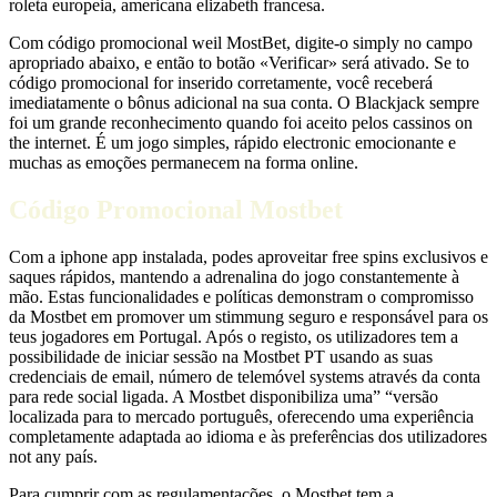
roleta europeia, americana elizabeth francesa.
Com código promocional weil MostBet, digite-o simply no campo
apropriado abaixo, e então to botão «Verificar» será ativado. Se to
código promocional for inserido corretamente, você receberá
imediatamente o bônus adicional na sua conta. O Blackjack sempre
foi um grande reconhecimento quando foi aceito pelos cassinos on
the internet. É um jogo simples, rápido electronic emocionante e
muchas as emoções permanecem na forma online.
Código Promocional Mostbet
Com a iphone app instalada, podes aproveitar free spins exclusivos e
saques rápidos, mantendo a adrenalina do jogo constantemente à
mão. Estas funcionalidades e políticas demonstram o compromisso
da Mostbet em promover um stimmung seguro e responsável para os
teus jogadores em Portugal. Após o registo, os utilizadores tem a
possibilidade de iniciar sessão na Mostbet PT usando as suas
credenciais de email, número de telemóvel systems através da conta
para rede social ligada. A Mostbet disponibiliza uma” “versão
localizada para to mercado português, oferecendo uma experiência
completamente adaptada ao idioma e às preferências dos utilizadores
not any país.
Para cumprir com as regulamentações, o Mostbet tem a