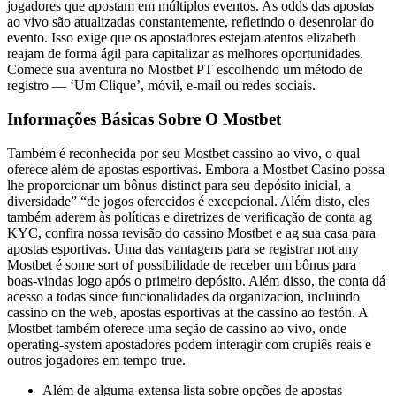
jogadores que apostam em múltiplos eventos. As odds das apostas
ao vivo são atualizadas constantemente, refletindo o desenrolar do
evento. Isso exige que os apostadores estejam atentos elizabeth
reajam de forma ágil para capitalizar as melhores oportunidades.
Comece sua aventura no Mostbet PT escolhendo um método de
registro — ‘Um Clique’, móvil, e-mail ou redes sociais.
Informações Básicas Sobre O Mostbet
Também é reconhecida por seu Mostbet cassino ao vivo, o qual
oferece além de apostas esportivas. Embora a Mostbet Casino possa
lhe proporcionar um bônus distinct para seu depósito inicial, a
diversidade” “de jogos oferecidos é excepcional. Além disto, eles
também aderem às políticas e diretrizes de verificação de conta ag
KYC, confira nossa revisão do cassino Mostbet e ag sua casa para
apostas esportivas. Uma das vantagens para se registrar not any
Mostbet é some sort of possibilidade de receber um bônus para
boas-vindas logo após o primeiro depósito. Além disso, the conta dá
acesso a todas since funcionalidades da organizacion, incluindo
cassino on the web, apostas esportivas at the cassino ao festón. A
Mostbet também oferece uma seção de cassino ao vivo, onde
operating-system apostadores podem interagir com crupiês reais e
outros jogadores em tempo true.
Além de alguma extensa lista sobre opções de apostas