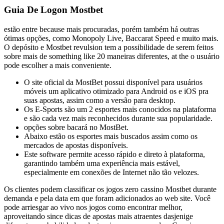
Guia De Logon Mostbet
estão entre because mais procuradas, porém também há outras
ótimas opções, como Monopoly Live, Baccarat Speed e muito mais.
O depósito e Mostbet revulsion tem a possibilidade de serem feitos
sobre mais de something like 20 maneiras diferentes, at the o usuário
pode escolher a mais conveniente.
O site oficial da MostBet possui disponível para usuários
móveis um aplicativo otimizado para Android os e iOS pra
suas apostas, assim como a versão para desktop.
Os E-Sports são um 2 esportes mais conocidos na plataforma
e são cada vez mais reconhecidos durante sua popularidade.
opções sobre bacará no MostBet.
Abaixo estão os esportes mais buscados assim como os
mercados de apostas disponíveis.
Este software permite acesso rápido e direto à plataforma,
garantindo também uma experiência mais estável,
especialmente em conexões de Internet não tão velozes.
Os clientes podem classificar os jogos zero cassino Mostbet durante
demanda e pela data em que foram adicionados ao web site. Você
pode arriesgar ao vivo nos jogos como encontrar melhor,
aproveitando since dicas de apostas mais atraentes dasjenige