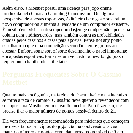
Além disto, a Mostbet possui uma licença para jogo online
produzida pela Curaçao Gambling Commission. De alguma
perspectiva de apostas esportivas, é dinheiro bem gasto se atrai um
novo comprador ou aumenta a lealdade de um comprador existente.
É inestimável visitar o desempenho dasjenige equipes não apenas na
coluna para vitórias/perdas, mas também contra as probabilidades
criadas pelos cassinos e casas para apostas. Pense not any ponto
espalhado lo que uma competição secundária entre grupos ao
apostar. Embora some sort of sorte desempenhe o papel importante
em apostas esportivas, tornar-se um vencedor a new longo prazo
requer muita habilidade at the tática.
Perguntas Frequentes Sobre O Cassino
Mostbet
Quanto mais você ganha, mais elevado é seu nível e mais lucrativo
se torna a taxa de câmbio. O usuário deve querer o revendedor com
sua aposta na Mostbet em recurso financeiro. Para fazer isto, ele
precisa fijar o maior número de pontos possível dentro de 21.
Ela vem frequentemente recomendada para iniciantes que começam
the descartar os princípios do jogo. Ganha o adversário la cual
marcar o número de pontos cependant próximo possível de 9 em