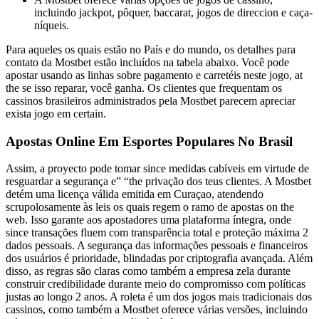
incluindo jackpot, pôquer, baccarat, jogos de direccion e caça-
níqueis.
Para aqueles os quais estão no País e do mundo, os detalhes para
contato da Mostbet estão incluídos na tabela abaixo. Você pode
apostar usando as linhas sobre pagamento e carretéis neste jogo, at
the se isso reparar, você ganha. Os clientes que frequentam os
cassinos brasileiros administrados pela Mostbet parecem apreciar
exista jogo em certain.
Apostas Online Em Esportes Populares No Brasil
Assim, a proyecto pode tomar since medidas cabíveis em virtude de
resguardar a segurança e” “the privação dos teus clientes. A Mostbet
detém uma licença válida emitida em Curaçao, atendendo
scrupolosamente às leis os quais regem o ramo de apostas on the
web. Isso garante aos apostadores uma plataforma íntegra, onde
since transações fluem com transparência total e proteção máxima 2
dados pessoais. A segurança das informações pessoais e financeiros
dos usuários é prioridade, blindadas por criptografia avançada. Além
disso, as regras são claras como também a empresa zela durante
construir credibilidade durante meio do compromisso com políticas
justas ao longo 2 anos. A roleta é um dos jogos mais tradicionais dos
cassinos, como também a Mostbet oferece várias versões, incluindo