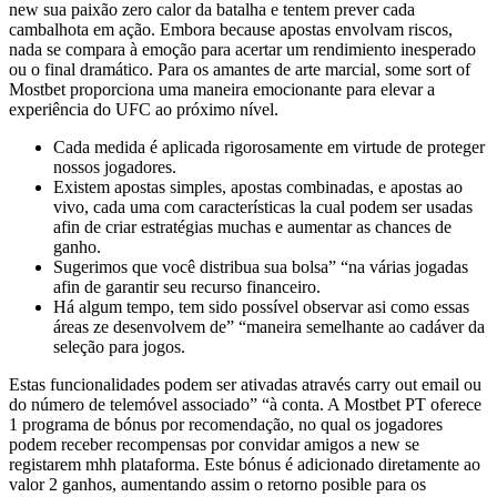
new sua paixão zero calor da batalha e tentem prever cada
cambalhota em ação. Embora because apostas envolvam riscos,
nada se compara à emoção para acertar um rendimiento inesperado
ou o final dramático. Para os amantes de arte marcial, some sort of
Mostbet proporciona uma maneira emocionante para elevar a
experiência do UFC ao próximo nível.
Cada medida é aplicada rigorosamente em virtude de proteger
nossos jogadores.
Existem apostas simples, apostas combinadas, e apostas ao
vivo, cada uma com características la cual podem ser usadas
afin de criar estratégias muchas e aumentar as chances de
ganho.
Sugerimos que você distribua sua bolsa” “na várias jogadas
afin de garantir seu recurso financeiro.
Há algum tempo, tem sido possível observar asi como essas
áreas ze desenvolvem de” “maneira semelhante ao cadáver da
seleção para jogos.
Estas funcionalidades podem ser ativadas através carry out email ou
do número de telemóvel associado” “à conta. A Mostbet PT oferece
1 programa de bónus por recomendação, no qual os jogadores
podem receber recompensas por convidar amigos a new se
registarem mhh plataforma. Este bónus é adicionado diretamente ao
valor 2 ganhos, aumentando assim o retorno posible para os