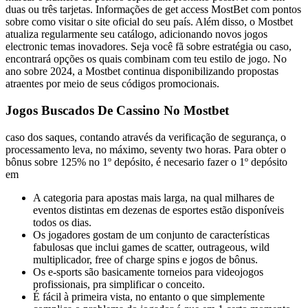
duas ou três tarjetas. Informações de get access MostBet com pontos
sobre como visitar o site oficial do seu país. Além disso, o Mostbet
atualiza regularmente seu catálogo, adicionando novos jogos
electronic temas inovadores. Seja você fã sobre estratégia ou caso,
encontrará opções os quais combinam com teu estilo de jogo. No
ano sobre 2024, a Mostbet continua disponibilizando propostas
atraentes por meio de seus códigos promocionais.
Jogos Buscados De Cassino No Mostbet
caso dos saques, contando através da verificação de segurança, o
processamento leva, no máximo, seventy two horas. Para obter o
bônus sobre 125% no 1º depósito, é necesario fazer o 1º depósito
em
A categoria para apostas mais larga, na qual milhares de
eventos distintas em dezenas de esportes estão disponíveis
todos os dias.
Os jogadores gostam de um conjunto de características
fabulosas que inclui games de scatter, outrageous, wild
multiplicador, free of charge spins e jogos de bônus.
Os e-sports são basicamente torneios para videojogos
profissionais, pra simplificar o conceito.
É fácil à primeira vista, no entanto o que simplemente