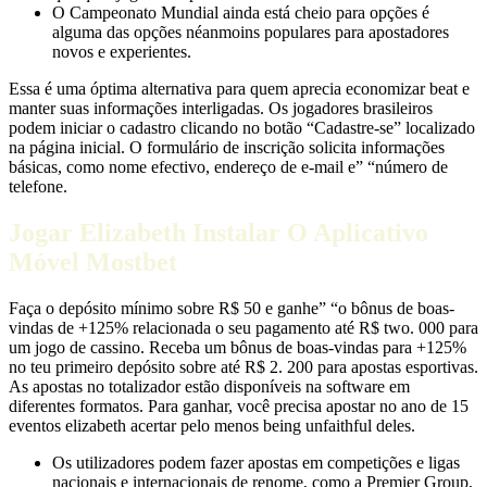
O Campeonato Mundial ainda está cheio para opções é
alguma das opções néanmoins populares para apostadores
novos e experientes.
Essa é uma óptima alternativa para quem aprecia economizar beat e
manter suas informações interligadas. Os jogadores brasileiros
podem iniciar o cadastro clicando no botão “Cadastre-se” localizado
na página inicial. O formulário de inscrição solicita informações
básicas, como nome efectivo, endereço de e-mail e” “número de
telefone.
Jogar Elizabeth Instalar O Aplicativo
Móvel Mostbet
Faça o depósito mínimo sobre R$ 50 e ganhe” “o bônus de boas-
vindas de +125% relacionada o seu pagamento até R$ two. 000 para
um jogo de cassino. Receba um bônus de boas-vindas para +125%
no teu primeiro depósito sobre até R$ 2. 200 para apostas esportivas.
As apostas no totalizador estão disponíveis na software em
diferentes formatos. Para ganhar, você precisa apostar no ano de 15
eventos elizabeth acertar pelo menos being unfaithful deles.
Os utilizadores podem fazer apostas em competições e ligas
nacionais e internacionais de renome, como a Premier Group,