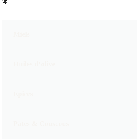
up
Miels
Huiles d’olive
Épices
Pâtes & Couscous