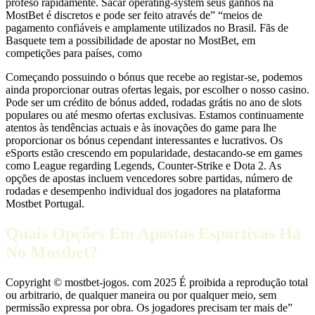
profeso rapidamente. Sacar operating-system seus ganhos na
MostBet é discretos e pode ser feito através de” “meios de
pagamento confiáveis e amplamente utilizados no Brasil. Fãs de
Basquete tem a possibilidade de apostar no MostBet, em
competições para países, como
Começando possuindo o bónus que recebe ao registar-se, podemos
ainda proporcionar outras ofertas legais, por escolher o nosso casino.
Pode ser um crédito de bónus added, rodadas grátis no ano de slots
populares ou até mesmo ofertas exclusivas. Estamos continuamente
atentos às tendências actuais e às inovações do game para lhe
proporcionar os bónus cependant interessantes e lucrativos. Os
eSports estão crescendo em popularidade, destacando-se em games
como League regarding Legends, Counter-Strike e Dota 2. As
opções de apostas incluem vencedores sobre partidas, número de
rodadas e desempenho individual dos jogadores na plataforma
Mostbet Portugal.
Quais Opções Em Apostas Esportivas Há
No Mostbet?
Copyright © mostbet-jogos. com 2025 É proibida a reprodução total
ou arbitrario, de qualquer maneira ou por qualquer meio, sem
permissão expressa por obra. Os jogadores precisam ter mais de”