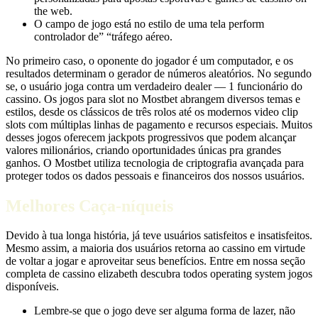
the web.
O campo de jogo está no estilo de uma tela perform
controlador de” “tráfego aéreo.
No primeiro caso, o oponente do jogador é um computador, e os
resultados determinam o gerador de números aleatórios. No segundo
se, o usuário joga contra um verdadeiro dealer — 1 funcionário do
cassino. Os jogos para slot no Mostbet abrangem diversos temas e
estilos, desde os clássicos de três rolos até os modernos video clip
slots com múltiplas linhas de pagamento e recursos especiais. Muitos
desses jogos oferecem jackpots progressivos que podem alcançar
valores milionários, criando oportunidades únicas pra grandes
ganhos. O Mostbet utiliza tecnologia de criptografia avançada para
proteger todos os dados pessoais e financeiros dos nossos usuários.
Melhores Caça-níqueis
Devido à tua longa história, já teve usuários satisfeitos e insatisfeitos.
Mesmo assim, a maioria dos usuários retorna ao cassino em virtude
de voltar a jogar e aproveitar seus benefícios. Entre em nossa seção
completa de cassino elizabeth descubra todos operating system jogos
disponíveis.
Lembre-se que o jogo deve ser alguma forma de lazer, não