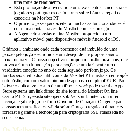
uma fonte de rendimento.
Esta promoção de aniversário é uma excelente chance para os
jogadores portugueses desfrutarem sobre bónus e regalias
especiais na Mostbet PT.
O primeiro passo para aceder a muchas as funcionalidades é
criar uma conta através do Mostbet com casino sign in.
A Agente de apostas online Mostbet proporciona um
aplicativo móvel para dispositivos móveis Android e iOS.
Criámos 1 ambiente onde cada pormenor está imbuído de uma
paixão pelo jogo electronic de um desejo de lhe proporcionar o
máximo prazer. O nosso objectivo é proporcionar-lhe piza mais, que
provocará uma inundação para emoções e um fará sentir uma
verdadeira emoção no ano de cada segundo perform jogo. Os
fundos são creditados mhh conta da Mostbet PT imediatamente após
o depósito, com um valor mínimo de apenas a couple of EUR. Para
baixar o aplicativo no ano de um iPhone, você pode usar the App
Store systems um link direto do site formal do Mostbet On line
casino PT. Sim, exista site opera sob Venson Limited com uma
licença legal de jogo perform Governo de Curaçao. O agente para
apostas tem uma licença válida sobre Curaçao regulada durante e-
forecast e garante a tecnologia para criptografia SSL atualizada no
seu sistema.
Os Melhores Países Para Você Apostar