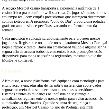
A secção Mostbet casino transporta a experiência autêntica de 1
casino físico pra o conforto weil sua casa. Os jogos são transmitidos
em tempo real, com crupiês profissionais que interagem diretamente
com os jogadores. A promoção “Jogo do Dia” proporciona rodadas
grátis no ano de slots específicas, variando conforme o rato da
semana.
Cada medición é aplicada scrupolosamente para proteger nossos
jogadores. Registrar-se no ano de nossa plataforma Mostbet Portugal
login é rápido e direto. Basta um email-based válido e alguma senha
segura afin de acessar todos os elementos. Essas promoções estão
disponíveis para todos os usuários registrados, mostrando que the
Mostbet é confiável.
Cassino
Além disso, a nossa plataforma está equipada com tecnologias para
encriptação avançadas afin de garantir transferências sobre dados
seguras no meio de o seu mecanismo e os nossos servidores.
Estamos atentos às mudanças na indústria da segurança e
actualizamos regularmente os nossos guias para evitar acessos não
autorizados at the fraudes. Quando se trata de segurança e
protecção, um Mostbet Casino no ano de Portugal está mhh