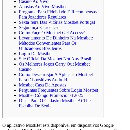
Casino Ao Vivo
Apostas Ao Vivo Mostbet
Programa Para Fidelidade E Recompensas
Para Jogadores Regulares
Sexta-feira Das Vitórias Mostbet Portugal
Segurança E Licença
Como Faço O Mostbet Get Access?
Levantamento De Dinheiro Na Mostbet:
Métodos Convenientes Para Os
Utilizadores Brasileiros
Login Da Mostbet
Site Oficial Da Mostbet Not Any Brasil
Os Melhores Jogos Carry Out Mostbet
Casino
Como Descarregar A Aplicação Mostbet
Para Dispositivos Android
Mostbet Casa De Apostas
Perguntas Frequentes Sobre Login Mostbet
Mostbet Código Promocional 2025
Dicas Para O Cadastro Mostbet At The
Escolha De Senha
O aplicativo MostBet está disponível em dispositivos Google