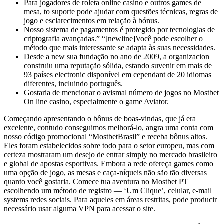
Para jogadores de roleta online casino e outros games de
mesa, to suporte pode ajudar com questões técnicas, regras de
jogo e esclarecimentos em relação à bónus.
Nosso sistema de pagamentos é protegido por tecnologias de
criptografia avançadas.” “[newline]Você pode escolher o
método que mais interessante se adapta às suas necessidades.
Desde a new sua fundação no ano de 2009, a organizacion
construiu uma reputação sólida, estando suvenir em mais de
93 países electronic disponível em cependant de 20 idiomas
diferentes, incluindo português.
Gostaria de mencionar o avismal número de jogos no Mostbet
On line casino, especialmente o game Aviator.
Começando apresentando o bônus de boas-vindas, que já era
excelente, contudo conseguimos melhorá-lo, angra uma conta com
nosso código promocional “MostbetBrasil” e receba bônus altos.
Eles foram estabelecidos sobre todo para o setor europeu, mas com
certeza mostraram um desejo de entrar simply no mercado brasileiro
e global de apostas esportivas. Embora a rede ofereça games como
uma opção de jogo, as mesas e caça-níqueis não são tão diversas
quanto você gostaria. Comece tua aventura no Mostbet PT
escolhendo um método de registro — ‘Um Clique’, celular, e-mail
systems redes sociais. Para aqueles em áreas restritas, pode producir
necessário usar alguma VPN para acessar o site.