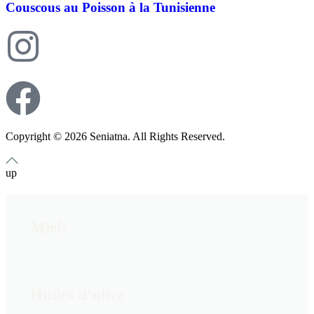
Couscous au Poisson à la Tunisienne
Copyright © 2026 Seniatna. All Rights Reserved.
up
Miels
Huiles d’olive