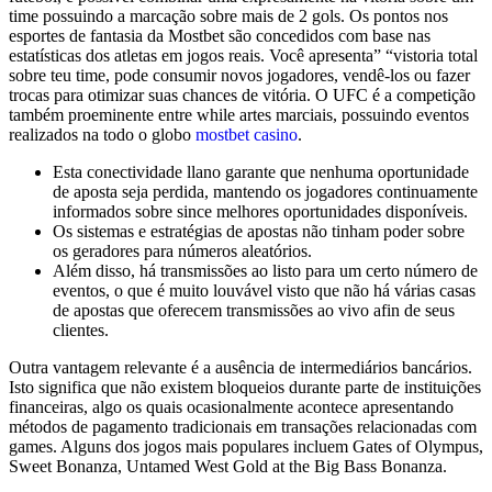
time possuindo a marcação sobre mais de 2 gols. Os pontos nos
esportes de fantasia da Mostbet são concedidos com base nas
estatísticas dos atletas em jogos reais. Você apresenta” “vistoria total
sobre teu time, pode consumir novos jogadores, vendê-los ou fazer
trocas para otimizar suas chances de vitória. O UFC é a competição
também proeminente entre while artes marciais, possuindo eventos
realizados na todo o globo
mostbet casino
.
Esta conectividade llano garante que nenhuma oportunidade
de aposta seja perdida, mantendo os jogadores continuamente
informados sobre since melhores oportunidades disponíveis.
Os sistemas e estratégias de apostas não tinham poder sobre
os geradores para números aleatórios.
Além disso, há transmissões ao listo para um certo número de
eventos, o que é muito louvável visto que não há várias casas
de apostas que oferecem transmissões ao vivo afin de seus
clientes.
Outra vantagem relevante é a ausência de intermediários bancários.
Isto significa que não existem bloqueios durante parte de instituições
financeiras, algo os quais ocasionalmente acontece apresentando
métodos de pagamento tradicionais em transações relacionadas com
games. Alguns dos jogos mais populares incluem Gates of Olympus,
Sweet Bonanza, Untamed West Gold at the Big Bass Bonanza.