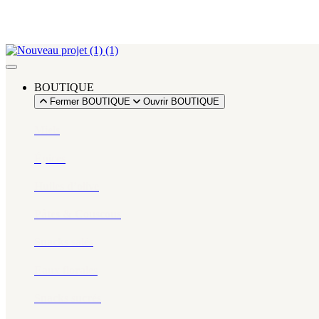
BOUTIQUE
Fermer BOUTIQUE
Ouvrir BOUTIQUE
Miels
Épices​
Huiles d’olive
Pâtes & Couscous
Snacks salés
Eaux florales
Snacks sucrés