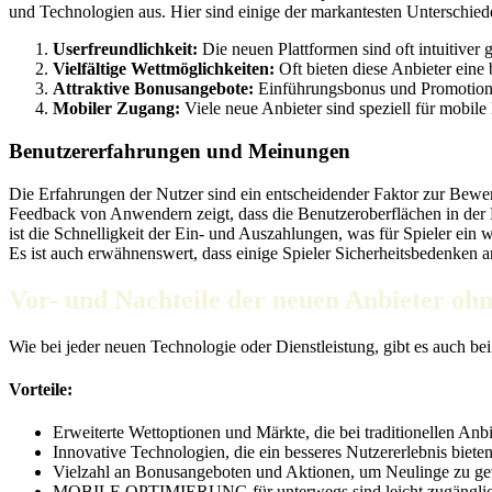
und Technologien aus. Hier sind einige der markantesten Unterschiede
Userfreundlichkeit:
Die neuen Plattformen sind oft intuitiver 
Vielfältige Wettmöglichkeiten:
Oft bieten diese Anbieter eine
Attraktive Bonusangebote:
Einführungsbonus und Promotions 
Mobiler Zugang:
Viele neue Anbieter sind speziell für mobile
Benutzererfahrungen und Meinungen
Die Erfahrungen der Nutzer sind ein entscheidender Faktor zur Bewert
Feedback von Anwendern zeigt, dass die Benutzeroberflächen in der Reg
ist die Schnelligkeit der Ein- und Auszahlungen, was für Spieler ein
Es ist auch erwähnenswert, dass einige Spieler Sicherheitsbedenken
Vor- und Nachteile der neuen Anbieter oh
Wie bei jeder neuen Technologie oder Dienstleistung, gibt es auch be
Vorteile:
Erweiterte Wettoptionen und Märkte, die bei traditionellen Anbi
Innovative Technologien, die ein besseres Nutzererlebnis bieten
Vielzahl an Bonusangeboten und Aktionen, um Neulinge zu g
MOBILE OPTIMIERUNG für unterwegs sind leicht zugänglic