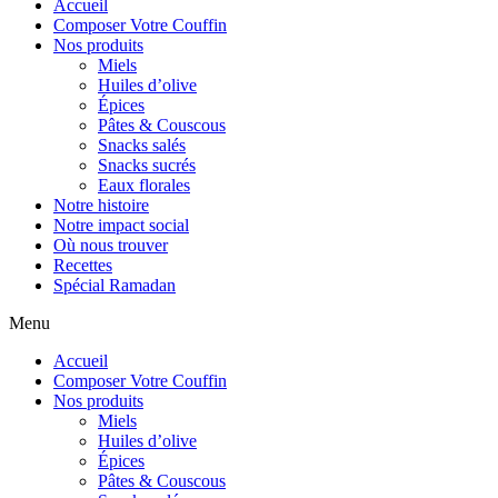
Accueil
Composer Votre Couffin
Nos produits
Miels
Huiles d’olive
Épices
Pâtes & Couscous
Snacks salés
Snacks sucrés
Eaux florales
Notre histoire
Notre impact social
Où nous trouver
Recettes
Spécial Ramadan
Menu
Accueil
Composer Votre Couffin
Nos produits
Miels
Huiles d’olive
Épices
Pâtes & Couscous