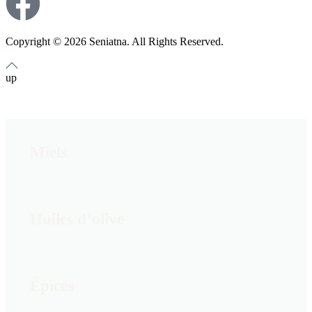
Copyright © 2026 Seniatna. All Rights Reserved.
up
Miels
Huiles d’olive
Épices