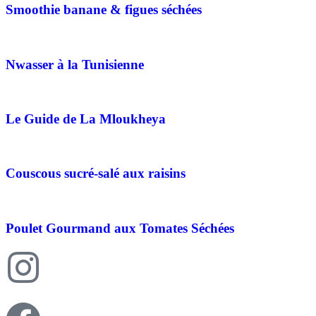
Smoothie banane & figues séchées
Nwasser à la Tunisienne
Le Guide de La Mloukheya
Couscous sucré-salé aux raisins
Poulet Gourmand aux Tomates Séchées