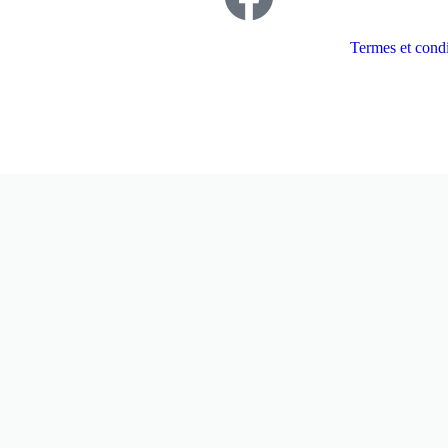
Termes et condi