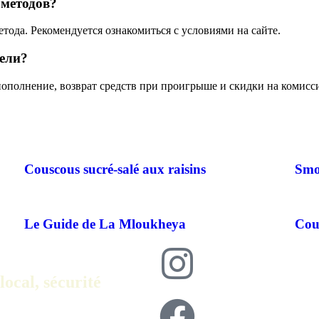
 методов?
тода. Рекомендуется ознакомиться с условиями на сайте.
тели?
пополнение, возврат средств при проигрыше и скидки на комисс
Couscous sucré-salé aux raisins
Smo
Le Guide de La Mloukheya
Cou
local, sécurité