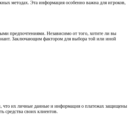
жных методах. Эта информация особенно важна для игроков,
ными предпочтениями. Независимо от того, хотите ли вы
ариант. Заключающим фактором для выбора той или иной
ы, что их личные данные и информация о платежах защищены
ь средства своих клиентов.