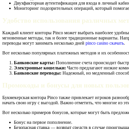
Двухфакторная аутентификация для входа в личный кабин
Мониторинг подозрительных операций, который помогае
Удобство использования различных мет
Каждый клиент конторы Pinco может выбрать наиболее удобный
мгновенные методы, так и более традиционные варианты. Напр
переводы могут занимать несколько дней
pinco casino скачать
.
Вот несколько популярных платежных методов и их особеннос
Банковские карты:
Пополнение счета происходит быстро
Электронные кошельки:
Часто предлагают низкие коми
Банковские переводы:
Надежный, но медленный способ 
Промокоды и бонусы для новых пользо
Букмекерская контора Pinco также привлекает игроков разноо
начать свою игру с выгодой. Важно отметить, что многие из 
Вот несколько примеров бонусов, которые могут быть предло
Бонус на первое пополнение.
Безопасная ставка — возврат средств в случае проигрыша