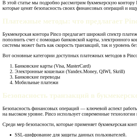
В этой статье мы подробно рассмотрим букмекерскую контору 
которые ценят безопасность своих финансовых операций и ищу
Платежные методы: что предлагает Pin
Букмекерская контора Pinco предлагает широкий спектр платеж
пополнить счет с помощью банковской карты, электронного ко
системы может быть как скорость транзакций, так и уровень бе
Вот основные категории доступных платежных методов в Pinco
Банковские карты (Visa, MasterCard)
Электронные кошельки (Yandex.Money, QIWI, Skrill)
Банковские переводы
Мобильные платежи
Безопасность транзакций в букмекерско
Безопасность финансовых операций — ключевой аспект работы
на высоком уровне. Pinco использует современные технологии
Среди мер безопасности, которые применяет букмекерская кон
SSL-шифрование для защиты данных пользователей.