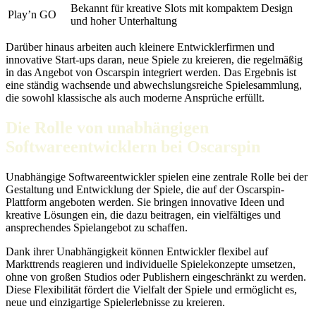
Bekannt für kreative Slots mit kompaktem Design
Play’n GO
und hoher Unterhaltung
Darüber hinaus arbeiten auch kleinere Entwicklerfirmen und
innovative Start-ups daran, neue Spiele zu kreieren, die regelmäßig
in das Angebot von Oscarspin integriert werden. Das Ergebnis ist
eine ständig wachsende und abwechslungsreiche Spielesammlung,
die sowohl klassische als auch moderne Ansprüche erfüllt.
Die Rolle von unabhängigen
Softwareentwicklern bei Oscarspin
Unabhängige Softwareentwickler spielen eine zentrale Rolle bei der
Gestaltung und Entwicklung der Spiele, die auf der Oscarspin-
Plattform angeboten werden. Sie bringen innovative Ideen und
kreative Lösungen ein, die dazu beitragen, ein vielfältiges und
ansprechendes Spielangebot zu schaffen.
Dank ihrer Unabhängigkeit können Entwickler flexibel auf
Markttrends reagieren und individuelle Spielekonzepte umsetzen,
ohne von großen Studios oder Publishern eingeschränkt zu werden.
Diese Flexibilität fördert die Vielfalt der Spiele und ermöglicht es,
neue und einzigartige Spielerlebnisse zu kreieren.