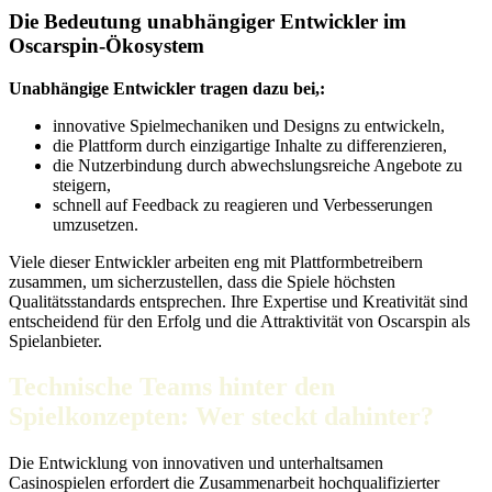
Die Bedeutung unabhängiger Entwickler im
Oscarspin-Ökosystem
Unabhängige Entwickler tragen dazu bei,:
innovative Spielmechaniken und Designs zu entwickeln,
die Plattform durch einzigartige Inhalte zu differenzieren,
die Nutzerbindung durch abwechslungsreiche Angebote zu
steigern,
schnell auf Feedback zu reagieren und Verbesserungen
umzusetzen.
Viele dieser Entwickler arbeiten eng mit Plattformbetreibern
zusammen, um sicherzustellen, dass die Spiele höchsten
Qualitätsstandards entsprechen. Ihre Expertise und Kreativität sind
entscheidend für den Erfolg und die Attraktivität von Oscarspin als
Spielanbieter.
Technische Teams hinter den
Spielkonzepten: Wer steckt dahinter?
Die Entwicklung von innovativen und unterhaltsamen
Casinospielen erfordert die Zusammenarbeit hochqualifizierter