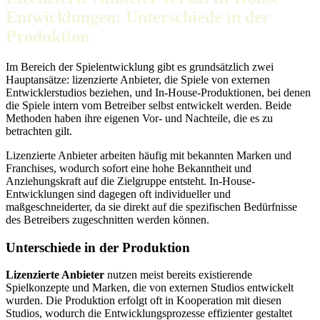
Entwicklungen: Unterschiede in der
Produktion
Im Bereich der Spielentwicklung gibt es grundsätzlich zwei
Hauptansätze: lizenzierte Anbieter, die Spiele von externen
Entwicklerstudios beziehen, und In-House-Produktionen, bei denen
die Spiele intern vom Betreiber selbst entwickelt werden. Beide
Methoden haben ihre eigenen Vor- und Nachteile, die es zu
betrachten gilt.
Lizenzierte Anbieter arbeiten häufig mit bekannten Marken und
Franchises, wodurch sofort eine hohe Bekanntheit und
Anziehungskraft auf die Zielgruppe entsteht. In-House-
Entwicklungen sind dagegen oft individueller und
maßgeschneiderter, da sie direkt auf die spezifischen Bedürfnisse
des Betreibers zugeschnitten werden können.
Unterschiede in der Produktion
Lizenzierte Anbieter
nutzen meist bereits existierende
Spielkonzepte und Marken, die von externen Studios entwickelt
wurden. Die Produktion erfolgt oft in Kooperation mit diesen
Studios, wodurch die Entwicklungsprozesse effizienter gestaltet