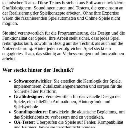
technischer Teams. Diese Teams bestehen aus Softwareentwicklern,
Grafikdesignern, Soundingenieuren und Testern, die gemeinsam an
der Realisierung der Spielkonzepte arbeiten. Ohne ihre Expertise
wären die faszinierenden Spielautomaten und Online-Spiele nicht
möglich.
Sie sind verantwortlich für die Programmierung, das Design und die
Funktionalität der Spiele. Ihre Arbeit stellt sicher, dass jedes Spiel
reibungslos läuft, sowohl in Bezug auf die Technik als auch auf die
Nutzererfahrung. Hinter jedem erfolgreichen Spiel steckt ein
engagiertes Team, das ständig an Verbesserungen und Innovationen
arbeitet.
Wer steckt hinter der Technik?
Softwareentwickler
: Sie erstellen die Kernlogik der Spiele,
implementieren Zufallszahlengeneratoren und sorgen für die
Sicherheit der Plattform.
Grafikdesigner
: Verantwortlich für das visuelle Design der
Spiele, einschließlich Animationen, Hintergründe und
Spielsymbole.
Soundingenieure
: Entwickeln die akustische Begleitung, um
das Spielerlebnis zu verbessern und zu verstärken.
QA-Tester
: Überprüfen die Spiele auf Fehler, Kompatibilität
und Fairness, bevor sie veröffentlicht werden.