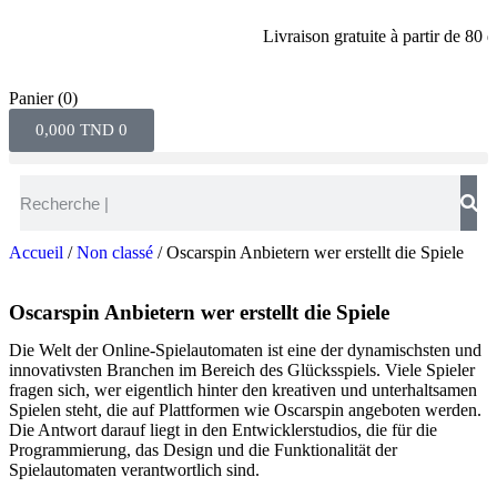
Livraison gratuite à partir de 80 dinar
Panier
(0)
0,000
TND
0
Accueil
/
Non classé
/ Oscarspin Anbietern wer erstellt die Spiele
Oscarspin Anbietern wer erstellt die Spiele
Die Welt der Online-Spielautomaten ist eine der dynamischsten und
innovativsten Branchen im Bereich des Glücksspiels. Viele Spieler
fragen sich, wer eigentlich hinter den kreativen und unterhaltsamen
Spielen steht, die auf Plattformen wie Oscarspin angeboten werden.
Die Antwort darauf liegt in den Entwicklerstudios, die für die
Programmierung, das Design und die Funktionalität der
Spielautomaten verantwortlich sind.