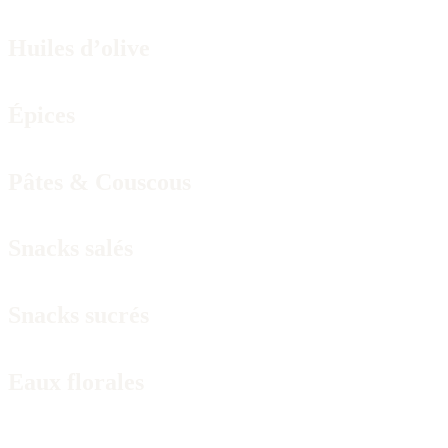
Huiles d’olive
Épices
Pâtes & Couscous
Snacks salés
Snacks sucrés
Eaux florales