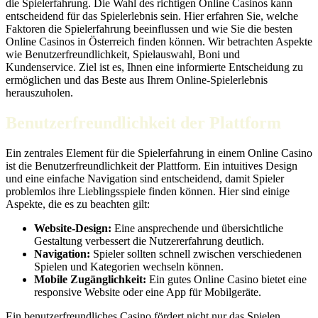
die Spielerfahrung. Die Wahl des richtigen Online Casinos kann
entscheidend für das Spielerlebnis sein. Hier erfahren Sie, welche
Faktoren die Spielerfahrung beeinflussen und wie Sie die besten
Online Casinos in Österreich finden können. Wir betrachten Aspekte
wie Benutzerfreundlichkeit, Spielauswahl, Boni und
Kundenservice. Ziel ist es, Ihnen eine informierte Entscheidung zu
ermöglichen und das Beste aus Ihrem Online-Spielerlebnis
herauszuholen.
Benutzerfreundlichkeit der Plattform
Ein zentrales Element für die Spielerfahrung in einem Online Casino
ist die Benutzerfreundlichkeit der Plattform. Ein intuitives Design
und eine einfache Navigation sind entscheidend, damit Spieler
problemlos ihre Lieblingsspiele finden können. Hier sind einige
Aspekte, die es zu beachten gilt:
Website-Design:
Eine ansprechende und übersichtliche
Gestaltung verbessert die Nutzererfahrung deutlich.
Navigation:
Spieler sollten schnell zwischen verschiedenen
Spielen und Kategorien wechseln können.
Mobile Zugänglichkeit:
Ein gutes Online Casino bietet eine
responsive Website oder eine App für Mobilgeräte.
Ein benutzerfreundliches Casino fördert nicht nur das Spielen,