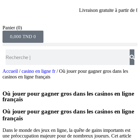
Livraison gratuite à partir de 80 din
Panier
(0)
0,000
TND
0
Accueil
/
casino en ligne fr
/ Où jouer pour gagner gros dans les
casinos en ligne français
Où jouer pour gagner gros dans les casinos en ligne
français
Où jouer pour gagner gros dans les casinos en ligne
français
Dans le monde des jeux en ligne, la quête de gains importants est
une préoccupation majeure pour de nombreux joueurs. Cet article