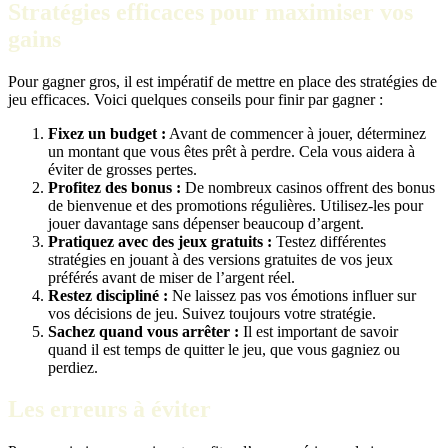
Stratégies efficaces pour maximiser vos
gains
Pour gagner gros, il est impératif de mettre en place des stratégies de
jeu efficaces. Voici quelques conseils pour finir par gagner :
Fixez un budget :
Avant de commencer à jouer, déterminez
un montant que vous êtes prêt à perdre. Cela vous aidera à
éviter de grosses pertes.
Profitez des bonus :
De nombreux casinos offrent des bonus
de bienvenue et des promotions régulières. Utilisez-les pour
jouer davantage sans dépenser beaucoup d’argent.
Pratiquez avec des jeux gratuits :
Testez différentes
stratégies en jouant à des versions gratuites de vos jeux
préférés avant de miser de l’argent réel.
Restez discipliné :
Ne laissez pas vos émotions influer sur
vos décisions de jeu. Suivez toujours votre stratégie.
Sachez quand vous arrêter :
Il est important de savoir
quand il est temps de quitter le jeu, que vous gagniez ou
perdiez.
Les erreurs à éviter