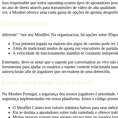
Isso responsable que todos operating-system tipos de apostadores poss
no ano de direto através para transmissões de vídeo de alta qualidade
ver, a Mostbet oferece uma vasta gama de opções de apostas desport
Cassino Ao Vivo
diferente” “not any MostBet. Na organizacion, há opções sobre Pôque
Essa primeira jogada na maioria dos jogos de cassino pode ser
Além do tradicional modos de aposta em vencedores de partidas 
A velocidade de funcionamento mantém-se constante independen
Entretanto, deve-se notar que o suporte por conversation ao vivo não
ferramentas para ajudar os usuários a manter controle relacionada suas
autoexclusão afin de jogadores que necessitem de uma detención.
Como Obter Bônus Na Mostbet?
Na Mostbet Portugal, a segurança dos nossos jogadores é prioridade.
segurança implementadas em nossa plataforma. Insira o código promoc
O MostBet Casino tem valores mínimos baixos para seus méto
Ela se destina a apostadores sobre toda variedade e oferece tod
Muitas pessoas gostam para apostar em teu time ou jogador fav