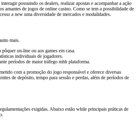
interagir possuindo os dealers, realizar apostas e acompanhar a ação
elos amantes de jogos de online casino. Como se tem a possibilidade de
 acesso a new uma diversidade de mercados e modalidades.
uito mais.
ao pôquer on-line ou aos games em casa.
ísticas individuais de jogadores.
nte períodos de maior tráfego mhh plataforma.
rometido com a promoção do jogo responsável e oferece diversas
limites de depósito, tempo para sessão e perdas, além de períodos de
gulamentações exigidas. Abaixo estão while principais práticas de
o.