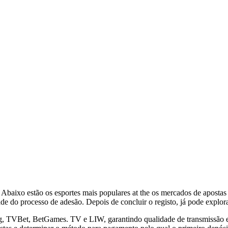
Abaixo estão os esportes mais populares at the os mercados de aposta
de do processo de adesão. Depois de concluir o registo, já pode explor
, TVBet, BetGames. TV e LIW, garantindo qualidade de transmissão e 