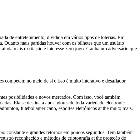
da de entretenimento, dividida em vários tipos de loterias. Em
ra. Quanto mais partidas houver com os bilhetes que um usuário
a ainda mais excitação e interesse zero jogo. Ganha um adversário que
s competem no meio de si e isso é muito interativo e desafiador.
erentes posibilidades e novos mercados. Com isso, você também
madas. Ela se destina a apostadores de toda variedade electronic
dminton, futebol americano, esportes eletrônicos at the muito mais.
moção constante e grandes retornos em poucos segundos. Tem também
egistro reconhecido e métodos de criptografia at the proteção de