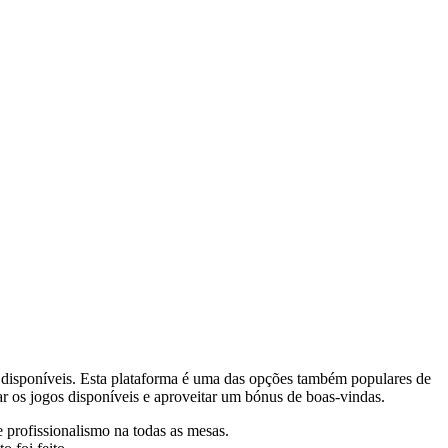
s disponíveis. Esta plataforma é uma das opções também populares de
ar os jogos disponíveis e aproveitar um bónus de boas-vindas.
profissionalismo na todas as mesas.