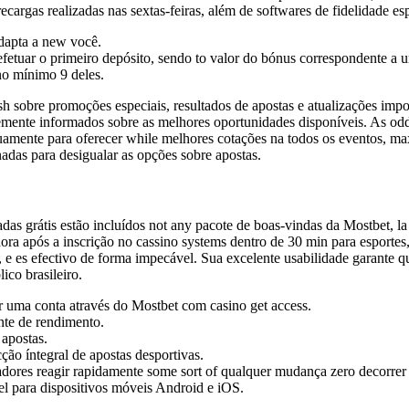
argas realizadas nas sextas-feiras, além de softwares de fidelidade esp
adapta a new você.
efetuar o primeiro depósito, sendo to valor do bónus correspondente a
 no mínimo 9 deles.
h sobre promoções especiais, resultados de apostas e atualizações imp
emente informados sobre as melhores oportunidades disponíveis. As od
inuamente para oferecer while melhores cotações na todos os eventos, 
adas para desigualar as opções sobre apostas.
 grátis estão incluídos not any pacote de boas-vindas da Mostbet, la c
a após a inscrição no cassino systems dentro de 30 min para esportes
s, e es efectivo de forma impecável. Sua excelente usabilidade garante 
ico brasileiro.
r uma conta através do Mostbet com casino get access.
nte de rendimento.
 apostas.
ção íntegral de apostas desportivas.
adores reagir rapidamente some sort of qualquer mudança zero decorrer 
l para dispositivos móveis Android e iOS.