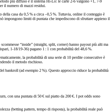
etodo più diffuso è il sistema Hi‑Lo: le carte 2‑6 valgono +1, 7‑9
er il numero di mazzi residui.
o della casa da 0,5 % a circa –0,5 %. Tuttavia, online il conteggio è
nò impongono limiti di puntata che impediscono di sfruttare appieno il
scommesse “inside” (straight, split, corner) hanno payout più alti ma
ispari, 1‑18/19‑36) pagano 1 : 1 con probabilità del 48,6 %.
ematicamente, la probabilità di una serie di 10 perdite consecutive è
endendo il metodo rischioso.
 del bankroll (ad esempio 2 %). Questo approccio riduce la probabilità
 turn, con una puntata di 50 € sul piatto da 200 €. I pot odds sono
olezza (betting pattern, tempo di risposta), la probabilità reale può