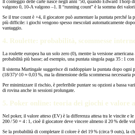
Il conteggio delle carte nasce negli anni ’50, quando Edward Thorp dimo
valgono 0, 10‑A valgono –1. Il “running count” è la somma dei valori de
Se il true count è +4, il giocatore può aumentare la puntata perché la 
più difficile: i giochi vengono spesso mescolati automaticamente dopo
vantaggio.
4. Roulette: probabilità, scommesse intern
La roulette europea ha un solo zero (0), mentre la versione americana
probabilità più basse; ad esempio, una puntata singola paga 35 : 1 con
Il sistema Martingale suggerisce di raddoppiare la puntata dopo ogni pe
(18/37)^10 ≈ 0,03 %, ma la dimensione della scommessa necessaria può 
Per minimizzare il rischio, è preferibile puntare su opzioni a bassa v
di rovina anche in sessioni prolungate.
5. Poker online: teoria dei giochi e valore 
Nel poker, il valore atteso (EV) è la differenza attesa tra le vincite e
200 / 50 = 4 : 1, cioè il giocatore deve vincere almeno il 20 % delle vo
Se la probabilità di completare il colore è del 19 % (circa 9 outs), la c