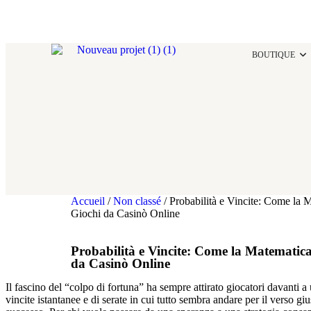
BOUTIQUE
Accueil
/
Non classé
/ Probabilità e Vincite: Come la M
Giochi da Casinò Online
Probabilità e Vincite: Come la Matematica 
da Casinò Online
Il fascino del “colpo di fortuna” ha sempre attirato giocatori davanti a
vincite istantanee e di serate in cui tutto sembra andare per il verso gi