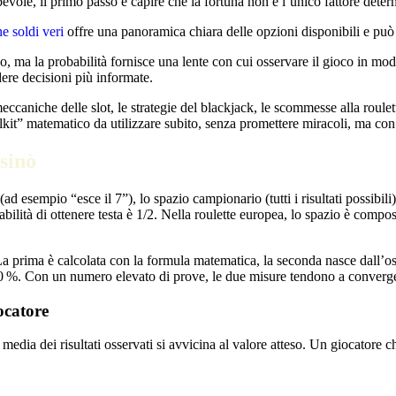
evole, il primo passo è capire che la fortuna non è l’unico fattore deter
e soldi veri
offre una panoramica chiara delle opzioni disponibili e può g
o, ma la probabilità fornisce una lente con cui osservare il gioco in mod
re decisioni più informate.
meccaniche delle slot, le strategie del blackjack, le scommesse alla roule
kit” matematico da utilizzare subito, senza promettere miracoli, ma con l
asinò
d esempio “esce il 7”), lo spazio campionario (tutti i risultati possibili) 
abilità di ottenere testa è 1/2. Nella roulette europea, lo spazio è compo
 La prima è calcolata con la formula matematica, la seconda nasce dall’oss
 50 %. Con un numero elevato di prove, le due misure tendono a converg
ocatore
edia dei risultati osservati si avvicina al valore atteso. Un giocatore 