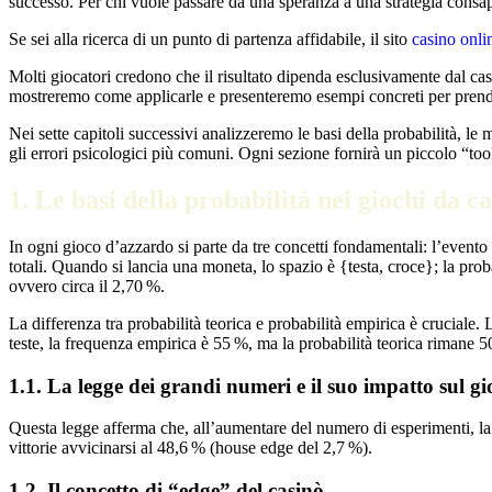
successo. Per chi vuole passare da una speranza a una strategia consap
Se sei alla ricerca di un punto di partenza affidabile, il sito
casino onlin
Molti giocatori credono che il risultato dipenda esclusivamente dal cas
mostreremo come applicarle e presenteremo esempi concreti per prende
Nei sette capitoli successivi analizzeremo le basi della probabilità, le 
gli errori psicologici più comuni. Ogni sezione fornirà un piccolo “tool
1. Le basi della probabilità nei giochi da c
In ogni gioco d’azzardo si parte da tre concetti fondamentali: l’evento (a
totali. Quando si lancia una moneta, lo spazio è {testa, croce}; la prob
ovvero circa il 2,70 %.
La differenza tra probabilità teorica e probabilità empirica è cruciale.
teste, la frequenza empirica è 55 %, ma la probabilità teorica rimane
1.1. La legge dei grandi numeri e il suo impatto sul gi
Questa legge afferma che, all’aumentare del numero di esperimenti, la m
vittorie avvicinarsi al 48,6 % (house edge del 2,7 %).
1.2. Il concetto di “edge” del casinò