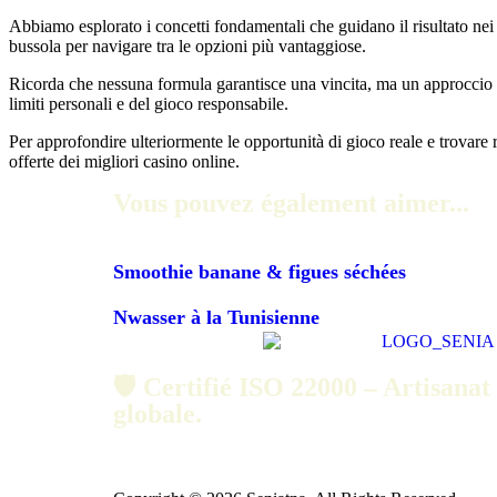
Abbiamo esplorato i concetti fondamentali che guidano il risultato nei
bussola per navigare tra le opzioni più vantaggiose.
Ricorda che nessuna formula garantisce una vincita, ma un approccio i
limiti personali e del gioco responsabile.
Per approfondire ulteriormente le opportunità di gioco reale e trovare ris
offerte dei migliori casino online.
Vous pouvez également aimer...
Smoothie banane & figues séchées
Nwasser à la Tunisienne
🛡️ Certifié ISO 22000 – Artisanat 
globale.