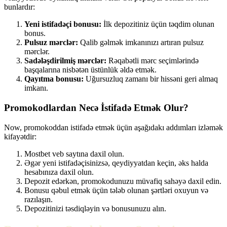
bunlardır:
Yeni istifadəçi bonusu:
İlk depozitiniz üçün təqdim olunan
bonus.
Pulsuz mərclər:
Qalib gəlmək imkanınızı artıran pulsuz
mərclər.
Sadələşdirilmiş mərclər:
Rəqabətli mərc seçimlərində
başqalarına nisbətən üstünlük əldə etmək.
Qayıtma bonusu:
Uğursuzluq zamanı bir hissəni geri almaq
imkanı.
Promokodlardan Necə İstifadə Etmək Olur?
Now, promokoddan istifadə etmək üçün aşağıdakı addımları izləmək
kifayətdir:
Mostbet veb saytına daxil olun.
Əgər yeni istifadəçisinizsə, qeydiyyatdan keçin, əks halda
hesabınıza daxil olun.
Depozit edərkən, promokodunuzu müvafiq sahəyə daxil edin.
Bonusu qəbul etmək üçün tələb olunan şərtləri oxuyun və
razılaşın.
Depozitinizi təsdiqləyin və bonusunuzu alın.