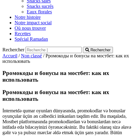
Snacks salés
Snacks sucrés
Eaux florales
Notre histoire
Notre impact social
Où nous trouver
Recettes
Spécial Ramadan
Rechercher
Rechercher
Accueil
/
Non classé
/ Pромокоды и бонусы на мостбет: как их
использовать
Pромокоды и бонусы на мостбет: как их
использовать
Pромокоды и бонусы на мостбет: как их
использовать
İnternetdə qumar oyunları dünyasında, promokodlar və bonuslar
oyunçular üçün ən cəlbedici imkanları təqdim edir. Bu məqalədə,
Mostbet platformasında promokodlardan və bonuslardan necə
istifadə edə biləcəyinizi öyrənəcəksiniz. Bu faktiki olaraq sizə əlavə
gəlir və ya pulsuz mərclər əldə etmək üçün şans yaradır. Bütün