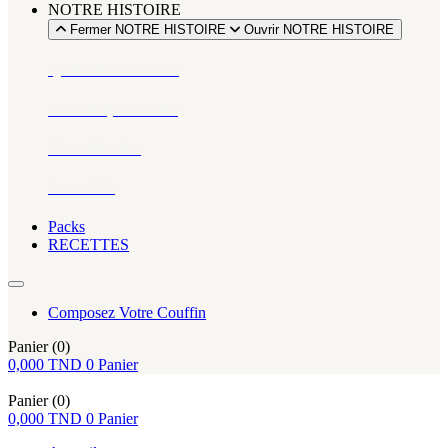
NOTRE HISTOIRE
Fermer NOTRE HISTOIRE
Ouvrir NOTRE HISTOIRE
Qui sommes-nous ?
Notre impact social
Notre histoire
Actualités
Packs
RECETTES
Composez Votre Couffin
Panier
(0)
0,000
TND
0
Panier
Panier
(0)
0,000
TND
0
Panier