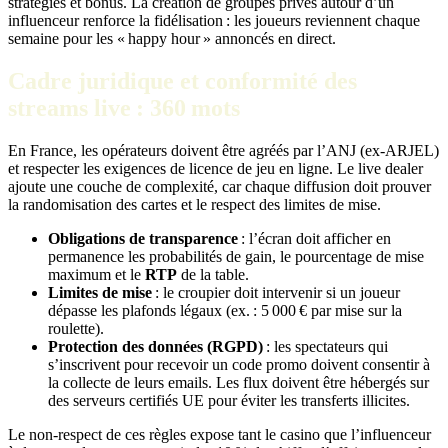
stratégies et bonus. La création de groupes privés autour d’un
influenceur renforce la fidélisation : les joueurs reviennent chaque
semaine pour les « happy hour » annoncés en direct.
Cadre juridique et conformité des
streams live : 360 mots
En France, les opérateurs doivent être agréés par l’ANJ (ex‑ARJEL)
et respecter les exigences de licence de jeu en ligne. Le live dealer
ajoute une couche de complexité, car chaque diffusion doit prouver
la randomisation des cartes et le respect des limites de mise.
Obligations de transparence
: l’écran doit afficher en
permanence les probabilités de gain, le pourcentage de mise
maximum et le
RTP
de la table.
Limites de mise
: le croupier doit intervenir si un joueur
dépasse les plafonds légaux (ex. : 5 000 € par mise sur la
roulette).
Protection des données (RGPD)
: les spectateurs qui
s’inscrivent pour recevoir un code promo doivent consentir à
la collecte de leurs emails. Les flux doivent être hébergés sur
des serveurs certifiés UE pour éviter les transferts illicites.
Le non‑respect de ces règles expose tant le casino que l’influenceur