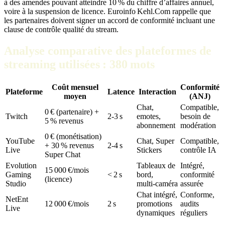
à des amendes pouvant atteindre 10 % du chiffre d’affaires annuel,
voire à la suspension de licence. Euroinfo Kehl.Com rappelle que
les partenaires doivent signer un accord de conformité incluant une
clause de contrôle qualité du stream.
Analyse comparative des plateformes de
streaming utilisées : 380 mots
Coût mensuel
Conformité
Plateforme
Latence
Interaction
moyen
(ANJ)
Chat,
Compatible,
0 € (partenaire) +
Twitch
2‑3 s
emotes,
besoin de
5 % revenus
abonnement
modération
0 € (monétisation)
YouTube
Chat, Super
Compatible,
+ 30 % revenus
2‑4 s
Live
Stickers
contrôle IA
Super Chat
Evolution
Tableaux de
Intégré,
15 000 €/mois
Gaming
< 2 s
bord,
conformité
(licence)
Studio
multi‑caméra
assurée
Chat intégré,
Conforme,
NetEnt
12 000 €/mois
2 s
promotions
audits
Live
dynamiques
réguliers