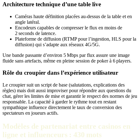
Architecture technique d’une table live
Caméras haute définition placées au-dessus de la table et en
angle latéral.
Encodeurs capables de compresser le flux en moins de
2 seconds de latence.
Plateforme de diffusion (RTMP pour l’ingestion, HLS pour la
diffusion) qui s’adapte aux réseaux 4G/5G.
Une bande passante d’environ 5 Mbps par flux assure une image
fluide sans artefacts, même en pleine session de poker à 6 players.
Rôle du croupier dans l’expérience utilisateur
Le croupier suit un script de base (salutations, explications des
règles) mais doit aussi improviser pour répondre aux questions du
chat, gérer les limites de mise et garantir le respect des normes de jeu
responsable. La capacité à garder le rythme tout en restant
sympathique influence directement le taux de conversion des
spectateurs en joueurs actifs.
Modèles de partenariat entre casinos en
ligne et influenceurs : 430 mots