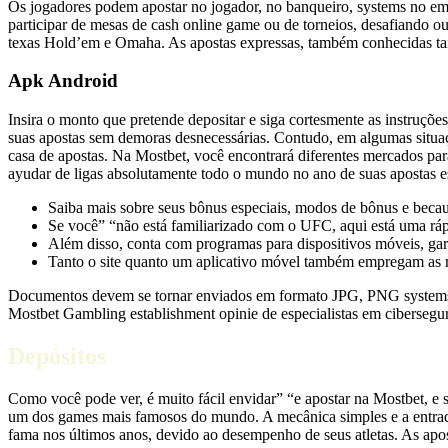
Os jogadores podem apostar no jogador, no banqueiro, systems no emp
participar de mesas de cash online game ou de torneios, desafiando o
texas Hold’em e Omaha. As apostas expressas, também conhecidas tais
Apk Android
Insira o monto que pretende depositar e siga cortesmente as instruções
suas apostas sem demoras desnecessárias. Contudo, em algumas situaç
casa de apostas. Na Mostbet, você encontrará diferentes mercados para 
ayudar de ligas absolutamente todo o mundo no ano de suas apostas e
Saiba mais sobre seus bônus especiais, modos de bônus e becau
Se você” “não está familiarizado com o UFC, aqui está uma ráp
Além disso, conta com programas para dispositivos móveis, gara
Tanto o site quanto um aplicativo móvel também empregam as
Documentos devem se tornar enviados em formato JPG, PNG systems 
Mostbet Gambling establishment opinie de especialistas em ciberseg
Depósitos
Como você pode ver, é muito fácil envidar” “e apostar na Mostbet, e
um dos games mais famosos do mundo. A mecânica simples e a entrada
fama nos últimos anos, devido ao desempenho de seus atletas. As a