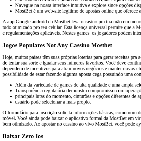
Navegue na nossa interface intuitiva e explore since opções dis
MostBet é um web-site legítimo de apostas online que oferece a
A app Google android da Mostbet leva o casino pra tua mão em menos 
tudo otimizado pro teu celular. Esta licença universal permite que a 
e regulamentações aplicáveis. Nestes games, os jogadores podem inter
Jogos Populares Not Any Cassino Mostbet
Hoje, muitos países têm suas próprias loterias para gerar receitas pr
de tentar sua sorte e igualar seus números favoritos. Você deve continu
dependem de incentivos para atrair novos negócios e manter novos clie
possibilidade de estar fazendo alguma aposta cega possuindo uma con
Além da variedade de games de alta qualidade e uma ampla sel
Transparência regulatória demonstra compromisso com operações
principais lutas do momento, cinturões e opções diferentes de a
usuário pode selecionar a mais propio.
O formulário para inscrição solicita informações básicas, como nom d
móvel. Você ainda pode baixar o aplicativo formal da MostBet em virtu
bem otimizado. Ao apostar no cassino ao vivo MostBet, você pode ayu
Baixar Zero Ios