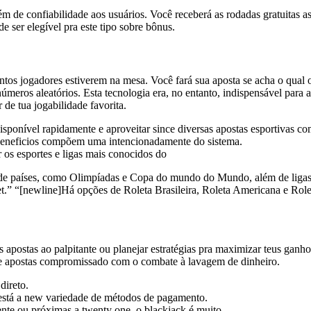
ém de confiabilidade aos usuários. Você receberá as rodadas gratuitas a
ser elegível pra este tipo sobre bônus.
tos jogadores estiverem na mesa. Você fará sua aposta se acha o qual o
eros aleatórios. Esta tecnologia era, no entanto, indispensável para as
 de tua jogabilidade favorita.
sponível rapidamente e aproveitar since diversas apostas esportivas com
beneficios compõem uma intencionadamente do sistema.
 os esportes e ligas mais conocidos do
 de países, como Olimpíadas e Copa do mundo do Mundo, além de liga
Bet.” “[newline]Há opções de Roleta Brasileira, Roleta Americana e Ro
 apostas ao palpitante ou planejar estratégias pra maximizar teus gan
e de apostas compromissado com o combate à lavagem de dinheiro.
direto.
está a new variedade de métodos de pagamento.
nte ou próximas a twenty one, o blackjack é muito