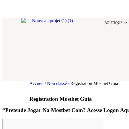
BOUTIQUE
Accueil
/
Non classé
/ Registration Mostbet Guia
Registration Mostbet Guia
“Pretende Jogar Na Mostbet Com? Acesse Logon Aq