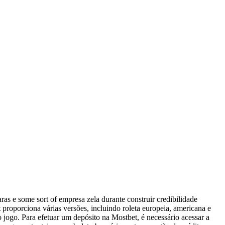
ras e some sort of empresa zela durante construir credibilidade
 proporciona várias versões, incluindo roleta europeia, americana e
jogo. Para efetuar um depósito na Mostbet, é necessário acessar a