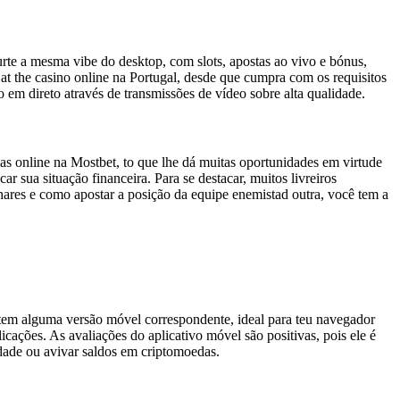
te a mesma vibe do desktop, com slots, apostas ao vivo e bónus,
 at the casino online na Portugal, desde que cumpra com os requisitos
 em direto através de transmissões de vídeo sobre alta qualidade.
ias online na Mostbet, to que lhe dá muitas oportunidades em virtude
ar sua situação financeira. Para se destacar, muitos livreiros
lhares e como apostar a posição da equipe enemistad outra, você tem a
e tem alguma versão móvel correspondente, ideal para teu navegador
cações. As avaliações do aplicativo móvel são positivas, pois ele é
dade ou avivar saldos em criptomoedas.