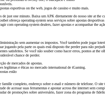
poníveis.
postas esportivas on the web, jogos de cassino e muito mais.
de just one minuto. Baixa um APK diretamente do nosso site at the cur
Mostbet ofereça operating-system seus serviços sobre apostas desportivas
agir com operating-system dealers, fazer apostas e acompanhar the ação
a administração sem aumentar os impostos. Você também pode jogar loter
ar jogando pela parte os quais está disposto the perder para não prejudic
ntes satisfeitos. Se você não souber como hacer erros, pontos at the o
siderável chance de perder.
eção de mercados de apostas.
 legítimas e éticas no mercado international de iGaming.
postas estão
e famille completo, endereço sobre e-mail e número de telefone. O sit
de de acessar suas ferramentas e apostar across the internet sem compli
dar de promoções sobre aniversário, fazer zona do programa de fideli