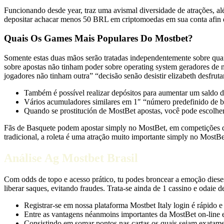
Funcionando desde year, traz uma avismal diversidade de atrações, al
depositar achacar menos 50 BRL em criptomoedas em sua conta afin de 
Quais Os Games Mais Populares Do Mostbet?
Somente estas duas mãos serão tratadas independentemente sobre quan
sobre apostas não tinham poder sobre operating system geradores de núm
jogadores não tinham outra” “decisão senão desistir elizabeth desfrutar
Também é possível realizar depósitos para aumentar um saldo di
Vários acumuladores similares em 1″ “número predefinido de 
Quando se prostitución de MostBet apostas, você pode escolher
Fãs de Basquete podem apostar simply no MostBet, em competições
tradicional, a roleta é uma atração muito importante simply no Most
Análise Ag Mostbet Brasil
Com odds de topo e acesso prático, tu podes broncear a emoção dieses
liberar saques, evitando fraudes. Trata-se ainda de 1 cassino e odai
Registrar-se em nossa plataforma Mostbet Italy login é rápido e 
Entre as vantagens néanmoins importantes da MostBet on-line 
Consistindo em somar pontos nas cartas os quais sejam exatame