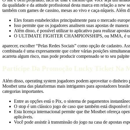
da qualidade e da atitude profissional desta marca em relação a new s
também com games de cassino, mesas ao vivo e caça-níqueis. Além dis
Eles foram estabelecidos principalmente para o mercado europeu
Isso permite que os jogadores analisem suas apostas de manera p
Além disso, é possível utilizar to aplicativo para realizar apo
O ULTIMATE FIGHTER CHAMPIONSHIPS, ou MMA, é um esport
aparecer, escolher “Pelas Redes Sociais” como opção de cadastro. Ass
combinada é uma expresamente que cobre várias posições simultaneamen
acarreta algum risco, mas pode producir compensado se to seu palpite 
Participe Da Promoção Lucky Ticket Na M
Além disso, operating system jogadores podem aproveitar o dinheiro p
Mostbet uma das plataformas mais intrigantes para apostadores brasil
categorias importantes.
Entre as opções está o Pix, o sistema de pagamentos instantân
O stop é um clássico jogo de caso que também está disponível 
Esta licença internacional permite que the Mostbet ofereça ope
aplicáveis.
Você pode assistir à transmissão do jogo na casa de apostas es