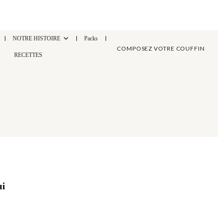
NOTRE HISTOIRE
Packs
COMPOSEZ VOTRE COUFFIN
RECETTES
ui