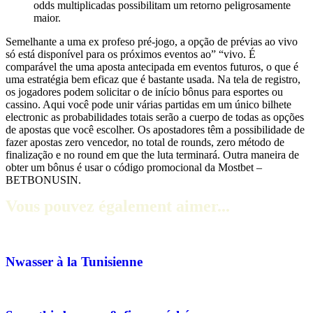
odds multiplicadas possibilitam um retorno peligrosamente
maior.
Semelhante a uma ex profeso pré-jogo, a opção de prévias ao vivo
só está disponível para os próximos eventos ao” “vivo. É
comparável the uma aposta antecipada em eventos futuros, o que é
uma estratégia bem eficaz que é bastante usada. Na tela de registro,
os jogadores podem solicitar o de início bônus para esportes ou
cassino. Aqui você pode unir várias partidas em um único bilhete
electronic as probabilidades totais serão a cuerpo de todas as opções
de apostas que você escolher. Os apostadores têm a possibilidade de
fazer apostas zero vencedor, no total de rounds, zero método de
finalização e no round em que the luta terminará. Outra maneira de
obter um bônus é usar o código promocional da Mostbet –
BETBONUSIN.
Vous pouvez également aimer...
Nwasser à la Tunisienne