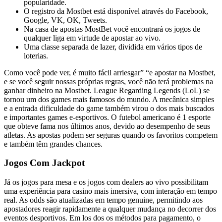
popularidade.
O registro da Mostbet está disponível através do Facebook,
Google, VK, OK, Tweets.
Na casa de apostas MostBet você encontrará os jogos de
qualquer liga em virtude de apostar ao vivo.
Uma classe separada de lazer, dividida em vários tipos de
loterias.
Como você pode ver, é muito fácil arriesgar” “e apostar na Mostbet,
e se você seguir nossas próprias regras, você não terá problemas na
ganhar dinheiro na Mostbet. League Regarding Legends (LoL) se
tornou um dos games mais famosos do mundo. A mecânica simples
e a entrada dificuldade do game também virou o dos mais buscados
e importantes games e-esportivos. O futebol americano é 1 esporte
que obteve fama nos últimos anos, devido ao desempenho de seus
atletas. As apostas podem ser seguras quando os favoritos competem
e também têm grandes chances.
Jogos Com Jackpot
Já os jogos para mesa e os jogos com dealers ao vivo possibilitam
uma experiência para casino mais imersiva, com interação em tempo
real. As odds são atualizadas em tempo genuine, permitindo aos
apostadores reagir rapidamente a qualquer mudança no decorrer dos
eventos desportivos. Em los dos os métodos para pagamento, o