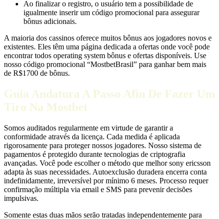
Ao finalizar o registro, o usuário tem a possibilidade de
igualmente inserir um código promocional para assegurar
bônus adicionais.
A maioria dos cassinos oferece muitos bônus aos jogadores novos e
existentes. Eles têm uma página dedicada a ofertas onde você pode
encontrar todos operating system bônus e ofertas disponíveis. Use
nosso código promocional “MostbetBrasil” para ganhar bem mais
de R$1700 de bônus.
Guia Andatura A Passo Afin De Fazer Um
Tiro Na Mostbet
Somos auditados regularmente em virtude de garantir a
conformidade através da licença. Cada medida é aplicada
rigorosamente para proteger nossos jogadores. Nosso sistema de
pagamentos é protegido durante tecnologias de criptografia
avançadas. Você pode escolher o método que melhor sony ericsson
adapta às suas necessidades. Autoexclusão duradera encerra conta
indefinidamente, irreversível por mínimo 6 meses. Processo requer
confirmação múltipla via email e SMS para prevenir decisões
impulsivas.
Somente estas duas mãos serão tratadas independentemente para