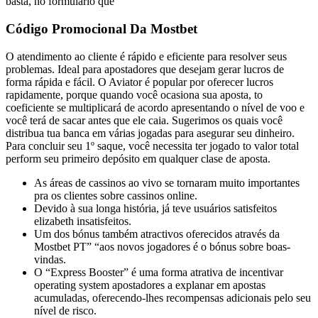
basta, no formulário que
Código Promocional Da Mostbet
O atendimento ao cliente é rápido e eficiente para resolver seus
problemas. Ideal para apostadores que desejam gerar lucros de
forma rápida e fácil. O Aviator é popular por oferecer lucros
rapidamente, porque quando você ocasiona sua aposta, to
coeficiente se multiplicará de acordo apresentando o nível de voo e
você terá de sacar antes que ele caia. Sugerimos os quais você
distribua tua banca em várias jogadas para asegurar seu dinheiro.
Para concluir seu 1º saque, você necessita ter jogado to valor total
perform seu primeiro depósito em qualquer clase de aposta.
As áreas de cassinos ao vivo se tornaram muito importantes
pra os clientes sobre cassinos online.
Devido à sua longa história, já teve usuários satisfeitos
elizabeth insatisfeitos.
Um dos bónus também atractivos oferecidos através da
Mostbet PT” “aos novos jogadores é o bónus sobre boas-
vindas.
O “Express Booster” é uma forma atrativa de incentivar
operating system apostadores a explanar em apostas
acumuladas, oferecendo-lhes recompensas adicionais pelo seu
nível de risco.