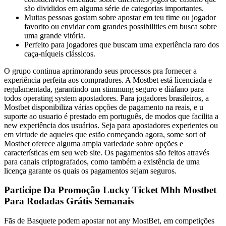
são divididos em alguma série de categorias importantes.
Muitas pessoas gostam sobre apostar em teu time ou jogador
favorito ou envidar com grandes possibilities em busca sobre
uma grande vitória.
Perfeito para jogadores que buscam uma experiência raro dos
caça-níqueis clássicos.
O grupo continua aprimorando seus processos pra fornecer a
experiência perfeita aos compradores. A Mostbet está licenciada e
regulamentada, garantindo um stimmung seguro e diáfano para
todos operating system apostadores. Para jogadores brasileiros, a
Mostbet disponibiliza várias opções de pagamento na reais, e u
suporte ao usuario é prestado em português, de modos que facilita a
new experiência dos usuários. Seja para apostadores experientes ou
em virtude de aqueles que estão começando agora, some sort of
Mostbet oferece alguma ampla variedade sobre opções e
características em seu web site. Os pagamentos são feitos através
para canais criptografados, como também a existência de uma
licença garante os quais os pagamentos sejam seguros.
Participe Da Promoção Lucky Ticket Mhh Mostbet
Para Rodadas Grátis Semanais
Fãs de Basquete podem apostar not any MostBet, em competições