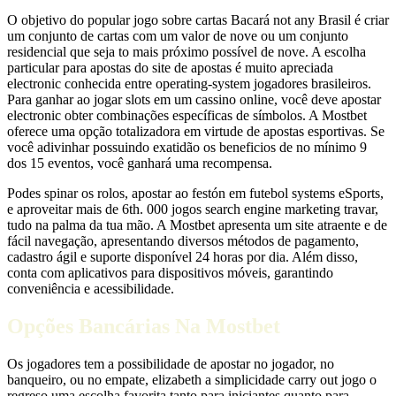
O objetivo do popular jogo sobre cartas Bacará not any Brasil é criar
um conjunto de cartas com um valor de nove ou um conjunto
residencial que seja to mais próximo possível de nove. A escolha
particular para apostas do site de apostas é muito apreciada
electronic conhecida entre operating-system jogadores brasileiros.
Para ganhar ao jogar slots em um cassino online, você deve apostar
electronic obter combinações específicas de símbolos. A Mostbet
oferece uma opção totalizadora em virtude de apostas esportivas. Se
você adivinhar possuindo exatidão os beneficios de no mínimo 9
dos 15 eventos, você ganhará uma recompensa.
Podes spinar os rolos, apostar ao festón em futebol systems eSports,
e aproveitar mais de 6th. 000 jogos search engine marketing travar,
tudo na palma da tua mão. A Mostbet apresenta um site atraente e de
fácil navegação, apresentando diversos métodos de pagamento,
cadastro ágil e suporte disponível 24 horas por dia. Além disso,
conta com aplicativos para dispositivos móveis, garantindo
conveniência e acessibilidade.
Opções Bancárias Na Mostbet
Os jogadores tem a possibilidade de apostar no jogador, no
banqueiro, ou no empate, elizabeth a simplicidade carry out jogo o
regreso uma escolha favorita tanto para iniciantes quanto para