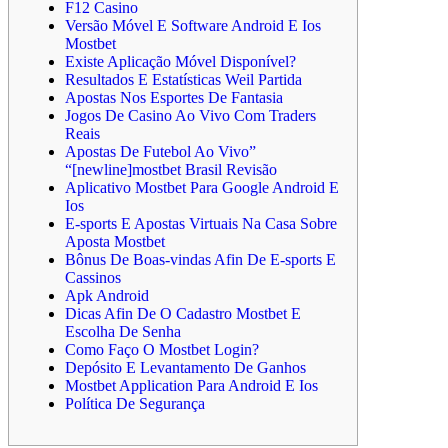
F12 Casino
Versão Móvel E Software Android E Ios
Mostbet
Existe Aplicação Móvel Disponível?
Resultados E Estatísticas Weil Partida
Apostas Nos Esportes De Fantasia
Jogos De Casino Ao Vivo Com Traders
Reais
Apostas De Futebol Ao Vivo”
“[newline]mostbet Brasil Revisão
Aplicativo Mostbet Para Google Android E
Ios
E-sports E Apostas Virtuais Na Casa Sobre
Aposta Mostbet
Bônus De Boas-vindas Afin De E-sports E
Cassinos
Apk Android
Dicas Afin De O Cadastro Mostbet E
Escolha De Senha
Como Faço O Mostbet Login?
Depósito E Levantamento De Ganhos
Mostbet Application Para Android E Ios
Política De Segurança