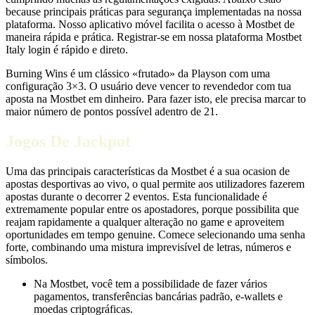
because principais práticas para segurança implementadas na nossa
plataforma. Nosso aplicativo móvel facilita o acesso à Mostbet de
maneira rápida e prática. Registrar-se em nossa plataforma Mostbet
Italy login é rápido e direto.
Burning Wins é um clássico «frutado» da Playson com uma
configuração 3×3. O usuário deve vencer to revendedor com tua
aposta na Mostbet em dinheiro. Para fazer isto, ele precisa marcar to
maior número de pontos possível adentro de 21.
Jogos De Jackpot
Uma das principais características da Mostbet é a sua ocasion de
apostas desportivas ao vivo, o qual permite aos utilizadores fazerem
apostas durante o decorrer 2 eventos. Esta funcionalidade é
extremamente popular entre os apostadores, porque possibilita que
reajam rapidamente a qualquer alteração no game e aproveitem
oportunidades em tempo genuine. Comece selecionando uma senha
forte, combinando uma mistura imprevisível de letras, números e
símbolos.
Na Mostbet, você tem a possibilidade de fazer vários
pagamentos, transferências bancárias padrão, e-wallets e
moedas criptográficas.