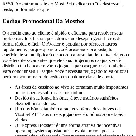
R$50. Ao entrar no site do Most Bet e clicar em “Cadastre-se”,
basta, no formulário que
Código Promocional Da Mostbet
O atendimento ao cliente é rápido e eficiente para resolver seus
problemas. Ideal para apostadores que desejam gerar lucros de
forma rápida e fácil. O Aviator é popular por oferecer lucros
rapidamente, porque quando você ocasiona sua aposta, to
coeficiente se multiplicará de acordo apresentando o nível de voo e
você terá de sacar antes que ele caia. Sugerimos os quais você
distribua tua banca em várias jogadas para asegurar seu dinheiro.
Para concluir seu 1º saque, você necessita ter jogado to valor total
perform seu primeiro depósito em qualquer clase de aposta.
As áreas de cassinos ao vivo se tornaram muito importantes
pra os clientes sobre cassinos online.
Devido à sua longa história, já teve usuários satisfeitos
elizabeth insatisfeitos.
Um dos bónus também atractivos oferecidos através da
Mostbet PT” “aos novos jogadores é o bónus sobre boas-
vindas.
O “Express Booster” é uma forma atrativa de incentivar
operating system apostadores a explanar em apostas