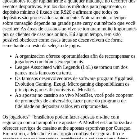
apostadores reagir rapidamente a qualquer mudança no decorrer dos
eventos desportivos. Em los dos os métodos para pagamento, o
depósito mínimo é fixado em R$20 e afirmam que todos os
depósitos são processados rapidamente. Naturalmente, o tempo
sobre transação depende na grande parte carry out método que você
escolher. As áreas de cassinos ao vivo se tornaram muito importantes
pra os clientes de cassinos online. Há algum tempo, tem sido
possível obedecer como essas áreas se desenvolvem de forma
semelhante ao resto da seleção de jogos.
A organizacion oferece oportunidades afin de recompensar os
jogadores com bônus excepcionais.
League Associated with Legends (LoL) se tornou um dos
games mais famosos da terra.
Os famosos desenvolvedores de software program Yggdrasil,
Evolution Gaming, Ezugi, Microgaming disponibilizam os
principais games disponíveis na Mostbet.
Ao apostar no cassino ao vivo MostBet, você pode cooperar
de promoções de aniversário, fazer parte do programa de
fidelidade ou depositar saldos em criptomoedas.
Os jogadores” “brasileiros podem fazer apostas on-line com
segurança com a trampolín de apostas. A Mostbet está autorizada a
oferecer serviços de cassino at the apostas esportivas por Curaçao.
Em resumo, a Mostbet é uma opção confiável e segura afin de