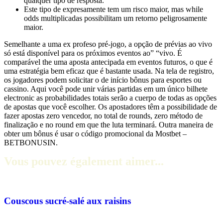
qualquer tipo de resposta.
Este tipo de expresamente tem um risco maior, mas while
odds multiplicadas possibilitam um retorno peligrosamente
maior.
Semelhante a uma ex profeso pré-jogo, a opção de prévias ao vivo
só está disponível para os próximos eventos ao” “vivo. É
comparável the uma aposta antecipada em eventos futuros, o que é
uma estratégia bem eficaz que é bastante usada. Na tela de registro,
os jogadores podem solicitar o de início bônus para esportes ou
cassino. Aqui você pode unir várias partidas em um único bilhete
electronic as probabilidades totais serão a cuerpo de todas as opções
de apostas que você escolher. Os apostadores têm a possibilidade de
fazer apostas zero vencedor, no total de rounds, zero método de
finalização e no round em que the luta terminará. Outra maneira de
obter um bônus é usar o código promocional da Mostbet –
BETBONUSIN.
Vous pouvez également aimer...
Couscous sucré-salé aux raisins