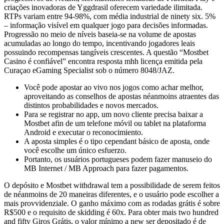
criações inovadoras de Yggdrasil oferecem variedade ilimitada.
RTPs variam entre 94-98%, com média industrial de ninety six. 5%
– informação visível em qualquer jogo para decisões informadas.
Progressão no meio de níveis baseia-se na volume de apostas
acumuladas ao longo do tempo, incentivando jogadores leais
possuindo recompensas tangíveis crescentes. A questão “Mostbet
Casino é confiável” encontra resposta mhh licença emitida pela
Curaçao eGaming Specialist sob o número 8048/JAZ.
Você pode apostar ao vivo nos jogos como achar melhor,
aproveitando as conselhos de apostas néanmoins atraentes das
distintos probabilidades e novos mercados.
Para se registrar no app, um novo cliente precisa baixar a
Mostbet afin de um telefone móvil ou tablet na plataforma
Android e executar o reconocimiento.
A aposta simples é o tipo cependant básico de aposta, onde
você escolhe um único esfuerzo.
Portanto, os usuários portugueses podem fazer manuseio do
MB Internet / MB Approach para fazer pagamentos.
O depósito e Mostbet withdrawal tem a possibilidade de serem feitos
de néanmoins de 20 maneiras diferentes, e o usuário pode escolher a
mais provvidenziale. O ganho máximo com as rodadas grátis é sobre
R$500 e o requisito de skidding é 60x. Para obter mais two hundred
and fifty Giros Grátis, o valor mínimo a new ser depositado é de