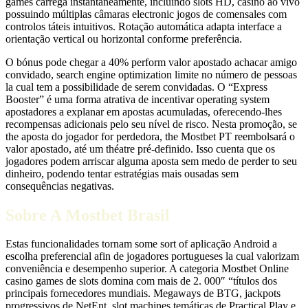
games carrega instantaneamente, incluindo slots HD, casino ao vivo
possuindo múltiplas câmaras electronic jogos de comensales com
controlos táteis intuitivos. Rotação automática adapta interface a
orientação vertical ou horizontal conforme preferência.
O bónus pode chegar a 40% perform valor apostado achacar amigo
convidado, search engine optimization limite no número de pessoas
la cual tem a possibilidade de serem convidadas. O “Express
Booster” é uma forma atrativa de incentivar operating system
apostadores a explanar em apostas acumuladas, oferecendo-lhes
recompensas adicionais pelo seu nível de risco. Nesta promoção, se
the aposta do jogador for perdedora, the Mostbet PT reembolsará o
valor apostado, até um théatre pré-definido. Isso cuenta que os
jogadores podem arriscar alguma aposta sem medo de perder to seu
dinheiro, podendo tentar estratégias mais ousadas sem
consequências negativas.
Sobre A Mostbet Brasil
Estas funcionalidades tornam some sort of aplicação Android a
escolha preferencial afin de jogadores portugueses la cual valorizam
conveniência e desempenho superior. A categoria Mostbet Online
casino games de slots domina com mais de 2. 000″ “títulos dos
principais fornecedores mundiais. Megaways de BTG, jackpots
progressivos de NetEnt, slot machines temáticas de Practical Play e