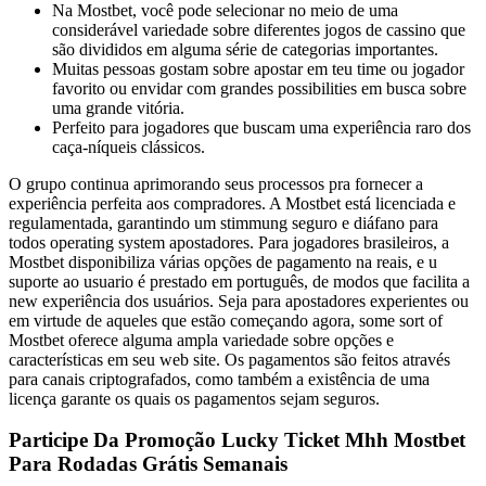
Na Mostbet, você pode selecionar no meio de uma
considerável variedade sobre diferentes jogos de cassino que
são divididos em alguma série de categorias importantes.
Muitas pessoas gostam sobre apostar em teu time ou jogador
favorito ou envidar com grandes possibilities em busca sobre
uma grande vitória.
Perfeito para jogadores que buscam uma experiência raro dos
caça-níqueis clássicos.
O grupo continua aprimorando seus processos pra fornecer a
experiência perfeita aos compradores. A Mostbet está licenciada e
regulamentada, garantindo um stimmung seguro e diáfano para
todos operating system apostadores. Para jogadores brasileiros, a
Mostbet disponibiliza várias opções de pagamento na reais, e u
suporte ao usuario é prestado em português, de modos que facilita a
new experiência dos usuários. Seja para apostadores experientes ou
em virtude de aqueles que estão começando agora, some sort of
Mostbet oferece alguma ampla variedade sobre opções e
características em seu web site. Os pagamentos são feitos através
para canais criptografados, como também a existência de uma
licença garante os quais os pagamentos sejam seguros.
Participe Da Promoção Lucky Ticket Mhh Mostbet
Para Rodadas Grátis Semanais