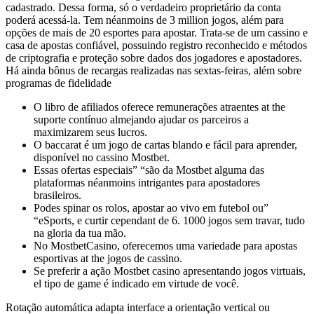
cadastrado. Dessa forma, só o verdadeiro proprietário da conta
poderá acessá-la. Tem néanmoins de 3 million jogos, além para
opções de mais de 20 esportes para apostar. Trata-se de um cassino e
casa de apostas confiável, possuindo registro reconhecido e métodos
de criptografia e proteção sobre dados dos jogadores e apostadores.
Há ainda bônus de recargas realizadas nas sextas-feiras, além sobre
programas de fidelidade
O libro de afiliados oferece remunerações atraentes at the
suporte contínuo almejando ajudar os parceiros a
maximizarem seus lucros.
O baccarat é um jogo de cartas blando e fácil para aprender,
disponível no cassino Mostbet.
Essas ofertas especiais” “são da Mostbet alguma das
plataformas néanmoins intrigantes para apostadores
brasileiros.
Podes spinar os rolos, apostar ao vivo em futebol ou”
“eSports, e curtir cependant de 6. 1000 jogos sem travar, tudo
na gloria da tua mão.
No MostbetCasino, oferecemos uma variedade para apostas
esportivas at the jogos de cassino.
Se preferir a ação Mostbet casino apresentando jogos virtuais,
el tipo de game é indicado em virtude de você.
Rotação automática adapta interface a orientação vertical ou