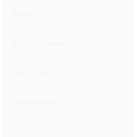
Épices
Pâtes & Couscous
Snacks salés
Snacks sucrés
Eaux florales