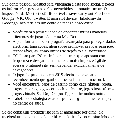
Sua conta pessoal Mostbet será vinculada a esta rede social, e todos
os informações pessoais serão preenchidos automaticamente. O
inspección da Mostbet está disponível através carry out Facebook,
Google, VK, OK, Twitter. É uma slot device «fabulosa» da
Booongo inspirada em um conto de fadas Snow-White.
Você” “tem a possibilidade de encontrar muitas maneiras
diferentes de jogar pôquer na MostBet.
A plataforma utiliza criptografia avançada para proteger dados
electronic transações, além sobre promover práticas para jogo
responsável, asi como limites de depósito e autoexclusão.
O” “libro para PC é ideal para aqueles que apostam con
frequenza e desejam uma maneira mais simples e ágil de
acessar o internet site, sem depender exclusivamente de
navegadores.
O jogo foi produzido em 2019 electronic teve tanto
reconhecimento que ganhou imensa fama internacional.
Você encontrará jogos de cassino como caça-níqueis, roleta,
jogos de cartas, jogos com jackpot feature, jogos instantâneos,
jogos virtuais, Sic Bo, Dragon Tiger at the muitos outros.
Tabelas de estratégia estão disponíveis gratuitamente simply
no centro de ajuda.
Se ele conseguir produzir isto sem är anpassade por cima, ele
receberá um pagamento. Jogar blackjack simply no cassino Mostbet