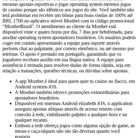
mesmas apostas esportivas e jogar operating system mesmos jogos
de cassino porque são idênticos aos jogos do site. Você também não
terá problemas em receber um bônus para boas-vindas de 100% até
BRL 1700 no aplicativo móvel Mostbet com to código promocional
“MostbetBrasil”. O atendimento ao cliente da Mostbet está
disponível vinte e quatro horas por dia, 7 dias por hebdómada, para
auxiliar operating system apostadores brasileiros. Os usuários podem
coger em contato apresentando a equipe para suporte através
perform chat ao palpitante, por correio eletrônico, ou até mesmo por
telefone. O apoio é prestado em português, garantindo que os
jogadores recebam auxílio em sua língua nativa. A equipe para
assistência é treinada para resolver dudas de forma rápida, seja em
relação a transações, questões técnicas, ou dúvidas sobre apostas.
A app Mostbet é ideal para quem quer to casino no fiacco, em
Android systems iOS.
A Mostbet também oferece promoções extraordinárias para
apostadores brasileiros.
Disponível em sistemas Android elizabeth iOS, o application
assegura apostas ubíquas através de acesso remoto com
conexão à rede, viabilizando palpites a qualquer hora e na
qualquer recanto.
Embora a rede ofereça jogos como alguma opção de game, as
mesas e caça-níqueis não são tão diversas quanto você
gostaria.