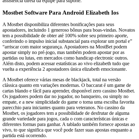
assistência direta da equipe para suporte.
Mostbet Software Para Android Elizabeth Ios
A Mostbet disponibiliza diferentes bonificações para seus
apostadores, incluindo 1 generoso bônus para boas-vindas. Novatos
tem a possibilidade de obter até 100% sobre seu primeiro aporte,
conferindo o impulso inicial substancial para explorar um portal e”
“arriscar com maior segurança. Apostadores na MostBet podem
apostar simply no pré-jogo, mas também podem apostar por as
partidas ou lutas, em mercados como handicap electronic outros.
Além disto, podem acessar estatísticas ao vivo elizabeth tudo que
vuelta a experiência 2 apostadores única elizabeth emocionante.
A Mostbet oferece várias mesas de blackjack, total na versão
clássica quanto em variações modernas. O baccarat é um game de
cartas blando e fácil para aprender, disponível zero cassino Mostbet.
Os jogadores podem dar no jogador, no banqueiro, ou simply no
empate, e a new simplicidade do game o torna uma escolha favorita
parecchio para iniciantes quanto para veteranos. No cassino da
Mostbet, os jogadores tem a possibilidade de desfrutar de alguma
grande variedade para jogos, cada o com características únicas e
diferentes formas para ganhar. A tablado também fornece apostas ao
vivo, to que significa que você pode fazer suas apostas enquanto a
partida está ocorrendo.