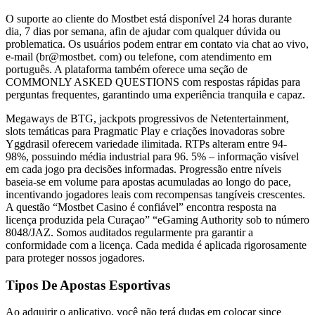
O suporte ao cliente do Mostbet está disponível 24 horas durante
dia, 7 dias por semana, afin de ajudar com qualquer dúvida ou
problematica. Os usuários podem entrar em contato via chat ao vivo,
e-mail (br@mostbet. com) ou telefone, com atendimento em
português. A plataforma também oferece uma seção de
COMMONLY ASKED QUESTIONS com respostas rápidas para
perguntas frequentes, garantindo uma experiência tranquila e capaz.
Megaways de BTG, jackpots progressivos de Netentertainment,
slots temáticas para Pragmatic Play e criações inovadoras sobre
Yggdrasil oferecem variedade ilimitada. RTPs alteram entre 94-
98%, possuindo média industrial para 96. 5% – informação visível
em cada jogo pra decisões informadas. Progressão entre níveis
baseia-se em volume para apostas acumuladas ao longo do pace,
incentivando jogadores leais com recompensas tangíveis crescentes.
A questão “Mostbet Casino é confiável” encontra resposta na
licença produzida pela Curaçao” “eGaming Authority sob to número
8048/JAZ. Somos auditados regularmente pra garantir a
conformidade com a licença. Cada medida é aplicada rigorosamente
para proteger nossos jogadores.
Tipos De Apostas Esportivas
Ao adquirir o aplicativo, você não terá dudas em colocar since