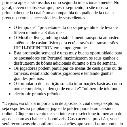
primeira aposta são usados como segunda intencionadamente. No
geral, devemos observar que, nesse segmento, o site mostra
principalmente la cual é uma companhia de qualidade la cual se
preocupa com as necessidades de seus clientes.
O tempo de” “processamento do saque geralmente leva de
fifteen minutos a 3 dias úteis.
O Mostbet live gambling establishment transporta atmosfera
autêntica de casino físico para ecrã através de transmissões
HIGH-DEFINITION em tempo genuine.
Esta promoção semanal é uma muy buena oportunidade para
os apostadores em Portugal maximizarem os seus ganhos e
desfrutarem de bónus adicionais durante o fim de semana.
Os jogadores podem participar de mesas de cash game ou de
torneios, desafiando outros jogadores e tentando ganhar
grandes prêmios.
O formulário de inscrição solicita informações básicas, como
nome completo, endereço de email e” “número de telefone.
electronic grandes prêmios.
“Depois, escolha a importancia de apostas la cual deseja explorar,
seja esportes ao palpitante, jogos de pré-temporada ou cassino
online. Clique no evento de seu interesse e selecione to mercado de
apostas com as chances disponíveis. Caso acerte a previsão, você
será recompensado conforme as cotações apresentadas no momento