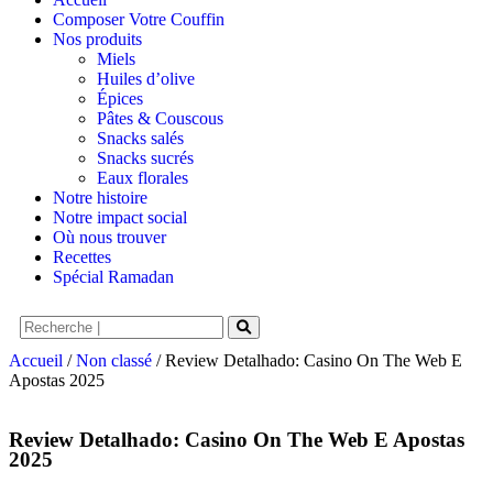
Composer Votre Couffin
Nos produits
Miels
Huiles d’olive
Épices
Pâtes & Couscous
Snacks salés
Snacks sucrés
Eaux florales
Notre histoire
Notre impact social
Où nous trouver
Recettes
Spécial Ramadan
Accueil
/
Non classé
/ Review Detalhado: Casino On The Web E
Apostas 2025
Review Detalhado: Casino On The Web E Apostas
2025