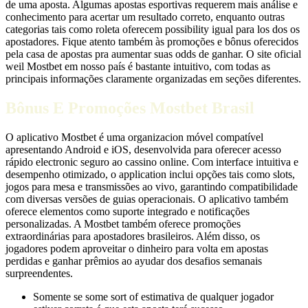
de uma aposta. Algumas apostas esportivas requerem mais análise e
conhecimento para acertar um resultado correto, enquanto outras
categorias tais como roleta oferecem possibility igual para los dos os
apostadores. Fique atento também às promoções e bônus oferecidos
pela casa de apostas pra aumentar suas odds de ganhar. O site oficial
weil Mostbet em nosso país é bastante intuitivo, com todas as
principais informações claramente organizadas em seções diferentes.
Bônus E Promoções Mostbet Brasil
O aplicativo Mostbet é uma organizacion móvel compatível
apresentando Android e iOS, desenvolvida para oferecer acesso
rápido electronic seguro ao cassino online. Com interface intuitiva e
desempenho otimizado, o application inclui opções tais como slots,
jogos para mesa e transmissões ao vivo, garantindo compatibilidade
com diversas versões de guias operacionais. O aplicativo também
oferece elementos como suporte integrado e notificações
personalizadas. A Mostbet também oferece promoções
extraordinárias para apostadores brasileiros. Além disso, os
jogadores podem aproveitar o dinheiro para volta em apostas
perdidas e ganhar prêmios ao ayudar dos desafios semanais
surpreendentes.
Somente se some sort of estimativa de qualquer jogador