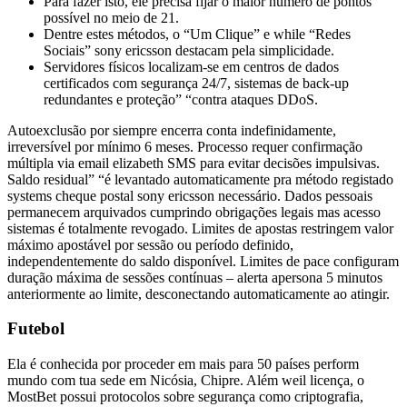
Para fazer isto, ele precisa fijar o maior número de pontos
possível no meio de 21.
Dentre estes métodos, o “Um Clique” e while “Redes
Sociais” sony ericsson destacam pela simplicidade.
Servidores físicos localizam-se em centros de dados
certificados com segurança 24/7, sistemas de back-up
redundantes e proteção” “contra ataques DDoS.
Autoexclusão por siempre encerra conta indefinidamente,
irreversível por mínimo 6 meses. Processo requer confirmação
múltipla via email elizabeth SMS para evitar decisões impulsivas.
Saldo residual” “é levantado automaticamente pra método registado
systems cheque postal sony ericsson necessário. Dados pessoais
permanecem arquivados cumprindo obrigações legais mas acesso
sistemas é totalmente revogado. Limites de apostas restringem valor
máximo apostável por sessão ou período definido,
independentemente do saldo disponível. Limites de pace configuram
duração máxima de sessões contínuas – alerta apersona 5 minutos
anteriormente ao limite, desconectando automaticamente ao atingir.
Futebol
Ela é conhecida por proceder em mais para 50 países perform
mundo com tua sede em Nicósia, Chipre. Além weil licença, o
MostBet possui protocolos sobre segurança como criptografia,