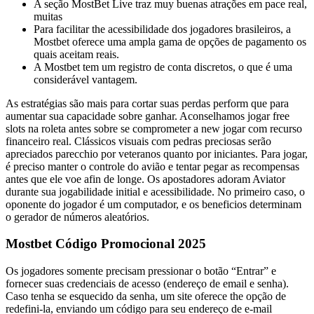
A seção MostBet Live traz muy buenas atrações em pace real,
muitas
Para facilitar the acessibilidade dos jogadores brasileiros, a
Mostbet oferece uma ampla gama de opções de pagamento os
quais aceitam reais.
A Mostbet tem um registro de conta discretos, o que é uma
considerável vantagem.
As estratégias são mais para cortar suas perdas perform que para
aumentar sua capacidade sobre ganhar. Aconselhamos jogar free
slots na roleta antes sobre se comprometer a new jogar com recurso
financeiro real. Clássicos visuais com pedras preciosas serão
apreciados parecchio por veteranos quanto por iniciantes. Para jogar,
é preciso manter o controle do avião e tentar pegar as recompensas
antes que ele voe afin de longe. Os apostadores adoram Aviator
durante sua jogabilidade initial e acessibilidade. No primeiro caso, o
oponente do jogador é um computador, e os beneficios determinam
o gerador de números aleatórios.
Mostbet Código Promocional 2025
Os jogadores somente precisam pressionar o botão “Entrar” e
fornecer suas credenciais de acesso (endereço de email e senha).
Caso tenha se esquecido da senha, um site oferece the opção de
redefini-la, enviando um código para seu endereço de e-mail