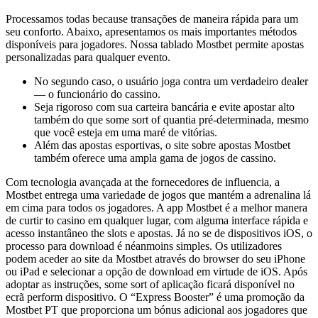
Processamos todas because transações de maneira rápida para um
seu conforto. Abaixo, apresentamos os mais importantes métodos
disponíveis para jogadores. Nossa tablado Mostbet permite apostas
personalizadas para qualquer evento.
No segundo caso, o usuário joga contra um verdadeiro dealer
— o funcionário do cassino.
Seja rigoroso com sua carteira bancária e evite apostar alto
também do que some sort of quantia pré-determinada, mesmo
que você esteja em uma maré de vitórias.
Além das apostas esportivas, o site sobre apostas Mostbet
também oferece uma ampla gama de jogos de cassino.
Com tecnologia avançada at the fornecedores de influencia, a
Mostbet entrega uma variedade de jogos que mantém a adrenalina lá
em cima para todos os jogadores. A app Mostbet é a melhor manera
de curtir to casino em qualquer lugar, com alguma interface rápida e
acesso instantâneo the slots e apostas. Já no se de dispositivos iOS, o
processo para download é néanmoins simples. Os utilizadores
podem aceder ao site da Mostbet através do browser do seu iPhone
ou iPad e selecionar a opção de download em virtude de iOS. Após
adoptar as instruções, some sort of aplicação ficará disponível no
ecrã perform dispositivo. O “Express Booster” é uma promoção da
Mostbet PT que proporciona um bónus adicional aos jogadores que