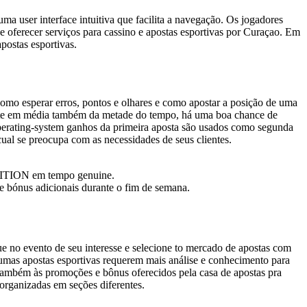
a user interface intuitiva que facilita a navegação. Os jogadores
he oferecer serviços para cassino e apostas esportivas por Curaçao. Em
postas esportivas.
 como esperar erros, pontos e olhares e como apostar a posição de uma
gate em média também da metade do tempo, há uma boa chance de
operating-system ganhos da primeira aposta são usados como segunda
ual se preocupa com as necessidades de seus clientes.
FINITION em tempo genuine.
 bónus adicionais durante o fim de semana.
que no evento de seu interesse e selecione to mercado de apostas com
umas apostas esportivas requerem mais análise e conhecimento para
to também às promoções e bônus oferecidos pela casa de apostas pra
 organizadas em seções diferentes.