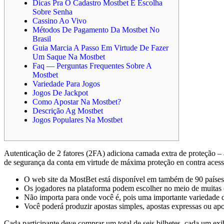
Dicas Pra O Cadastro Mostbet E Escolha
Sobre Senha
Cassino Ao Vivo
Métodos De Pagamento Da Mostbet No
Brasil
Guia Marcia A Passo Em Virtude De Fazer
Um Saque Na Mostbet
Faq — Perguntas Frequentes Sobre A
Mostbet
Variedade Para Jogos
Jogos De Jackpot
Como Apostar Na Mostbet?
Descrição Ag Mostbet
Jogos Populares Na Mostbet
Autenticação de 2 fatores (2FA) adiciona camada extra de proteção –
de segurança da conta em virtude de máxima proteção en contra acess
O web site da MostBet está disponível em também de 90 países,
Os jogadores na plataforma podem escolher no meio de muitas
Não importa para onde você é, pois uma importante variedade d
Você poderá produzir apostas simples, apostas expressas ou apo
Cada participante deve comprar um total de seis bilhetes, cada um 