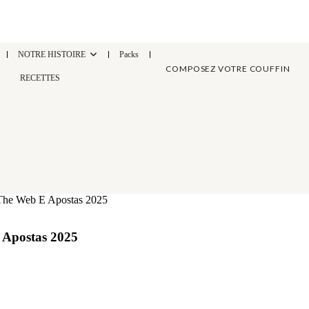
NOTRE HISTOIRE
Packs
COMPOSEZ VOTRE COUFFIN
RECETTES
The Web E Apostas 2025
 Apostas 2025