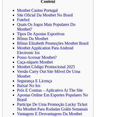
Content
Mostbet Casino Portugal
Site Oficial Da Mostbet No Brasil
Futebol
Quais Os Jogos Mais Populares Do
Mostbet?
Tipos De Apostas Esportivas
Bônus Da Mostbet
Bônus Elizabeth Promoções Mostbet Brasil
Mostbet Application Para Android
Electronic Ios
Posso Acessar Mostbet?
Caça-níqueis Mostbet
Mostbet Código Promocional 2025
Versão Carry Out Site Móvel De Uma
Mostbet
Segurança E Licença
Baixar No Ios
Prós E Contras – Aplicativo At The Site
Apostas Online Em Esportes Populares No
Brasil
Participe De Uma Promoção Lucky Ticket
Na Mostbet Para Rodadas Grátis Semanais
Vantagens E Desvantagens Da Mostbet