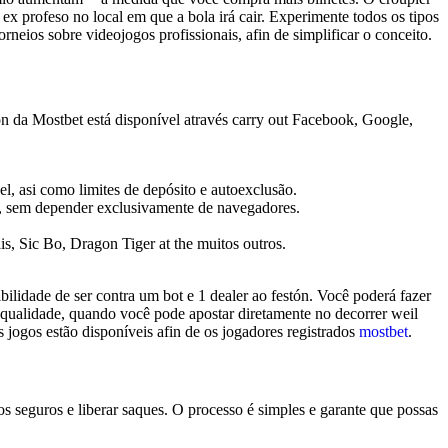
 ex profeso no local em que a bola irá cair. Experimente todos os tipos
rneios sobre videojogos profissionais, afin de simplificar o conceito.
ón da Mostbet está disponível através carry out Facebook, Google,
el, asi como limites de depósito e autoexclusão.
te, sem depender exclusivamente de navegadores.
is, Sic Bo, Dragon Tiger at the muitos outros.
ilidade de ser contra um bot e 1 dealer ao festón. Você poderá fazer
 qualidade, quando você pode apostar diretamente no decorrer weil
s jogos estão disponíveis afin de os jogadores registrados
mostbet
.
dos seguros e liberar saques. O processo é simples e garante que possas