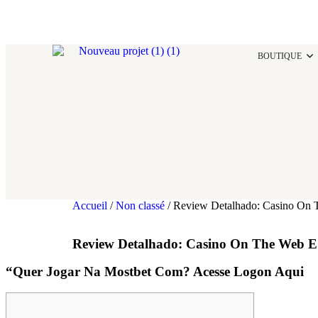
BOUTIQUE
Accueil
/
Non classé
/ Review Detalhado: Casino On 
Review Detalhado: Casino On The Web E
“Quer Jogar Na Mostbet Com? Acesse Logon Aqui